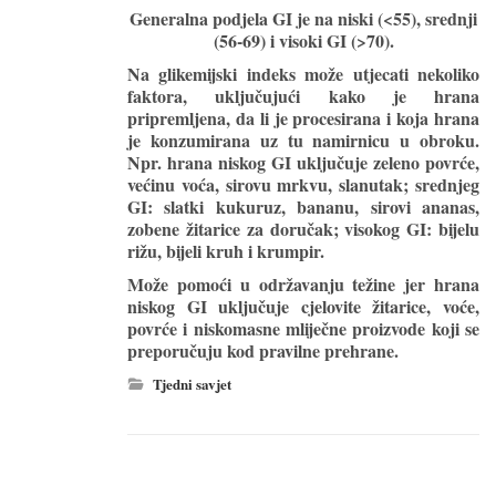
Generalna podjela GI je na niski (<55), srednji
(56-69) i visoki GI (>70).
Na glikemijski indeks može utjecati nekoliko
faktora, uključujući kako je hrana
pripremljena, da li je procesirana i koja hrana
je konzumirana uz tu namirnicu u obroku.
Npr. hrana niskog GI uključuje zeleno povrće,
većinu voća, sirovu mrkvu, slanutak; srednjeg
GI: slatki kukuruz, bananu, sirovi ananas,
zobene žitarice za doručak; visokog GI: bijelu
rižu, bijeli kruh i krumpir.
Može pomoći u održavanju težine jer hrana
niskog GI uključuje cjelovite žitarice, voće,
povrće i niskomasne mliječne proizvode koji se
preporučuju kod pravilne prehrane.
Tjedni savjet