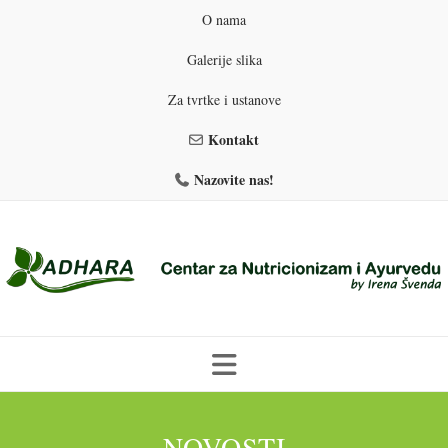
O nama
Galerije slika
Za tvrtke i ustanove
Kontakt
Nazovite nas!
Skip
to
PROGRAMI PREHRANE
PRIRODNO MRŠAVLJENJE
NOVOSTI
content