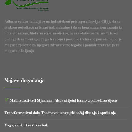
Adhara centar temelji se na holističkom pristupu zdravlju. Cilj je da se
svakom pojedincu pristupi individualno i da se kombinacijom znanja iz
nutricionizma, fitofarmacije, medicine, ayurvedske medicine, te kroz
prilagođene treninge, yoga terapiju i posebne tretmane ponudi najbolje
moguće rješenje za njegove zdravstvene tegobe i ponudi prevencija za
moguća oboljenja
Najave događanja
Mali istraživači Sljemena: Aktivni ljetni kamp u prirodi za djecu
Transformativni dah: Trodnevni terapijski tečaj disanja i opuštanja
Yoga, zvuk i kreativni huk