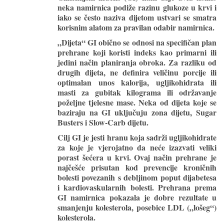
neka namirnica podiže razinu glukoze u krvi i
iako se često naziva dijetom ustvari se smatra
korisnim alatom za pravilan odabir namirnica.
„Dijeta“ GI obično se odnosi na specifičan plan
prehrane koji koristi indeks kao primarni ili
jedini način planiranja obroka. Za razliku od
drugih dijeta, ne definira veličinu porcije ili
optimalan unos kalorija, ugljikohidrata ili
masti za gubitak kilograma ili održavanje
poželjne tjelesne mase. Neka od dijeta koje se
baziraju na GI uključuju zona dijetu, Sugar
Busters i Slow-Carb dijetu.
Cilj GI je jesti hranu koja sadrži ugljikohidrate
za koje je vjerojatno da neće izazvati veliki
porast šećera u krvi. Ovaj način prehrane je
najčešće prisutan kod prevencije kroničnih
bolesti povezanih s debljinom poput dijabetesa
i kardiovaskularnih bolesti. Prehrana prema
GI namirnica pokazala je dobre rezultate u
smanjenju kolesterola, posebice LDL („lošeg“)
kolesterola.