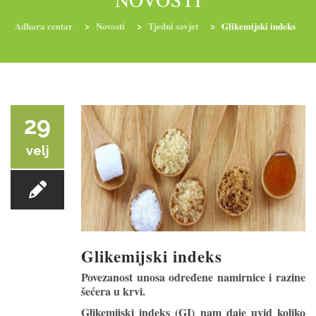
Adhara centar
>
Novosti
>
Tjedni savjet
>
Glikemijski indeks
RADIONICE
NUTRI-ORDINACIJA
TRETMANI
YOGA I TRENINZI
29
velj
Glikemijski indeks
Povezanost unosa određene namirnice i razine
šećera u krvi.
Glikemijski indeks (GI) nam daje uvid koliko