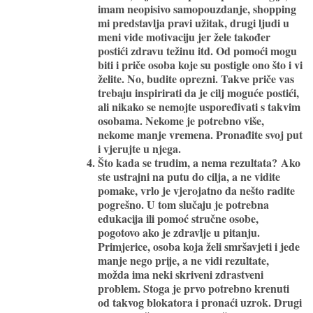
imam neopisivo samopouzdanje, shopping
mi predstavlja pravi užitak, drugi ljudi u
meni vide motivaciju jer žele također
postići zdravu težinu itd. Od pomoći mogu
biti i priče osoba koje su postigle ono što i vi
želite. No, budite oprezni. Takve priče vas
trebaju inspirirati da je cilj moguće postići,
ali nikako se nemojte uspoređivati s takvim
osobama. Nekome je potrebno više,
nekome manje vremena. Pronađite svoj put
i vjerujte u njega.
Što kada se trudim, a nema rezultata?
Ako
ste ustrajni na putu do cilja, a ne vidite
pomake, vrlo je vjerojatno da nešto radite
pogrešno. U tom slučaju je potrebna
edukacija ili pomoć stručne osobe,
pogotovo ako je zdravlje u pitanju.
Primjerice, osoba koja želi smršavjeti i jede
manje nego prije, a ne vidi rezultate,
možda ima neki skriveni zdrastveni
problem. Stoga je prvo potrebno krenuti
od takvog blokatora i pronaći uzrok. Drugi