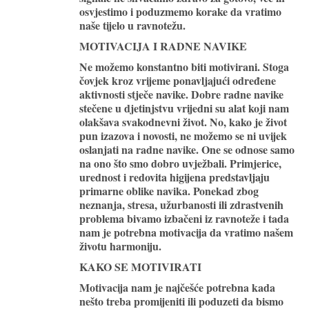
osvjestimo i poduzmemo korake da vratimo
naše tijelo u ravnotežu.
MOTIVACIJA I RADNE NAVIKE
Ne možemo konstantno biti motivirani. Stoga
čovjek kroz vrijeme ponavljajući određene
aktivnosti stječe navike. Dobre radne navike
stečene u djetinjstvu vrijedni su alat koji nam
olakšava svakodnevni život. No, kako je život
pun izazova i novosti, ne možemo se ni uvijek
oslanjati na radne navike. One se odnose samo
na ono što smo dobro uvježbali. Primjerice,
urednost i redovita higijena predstavljaju
primarne oblike navika. Ponekad zbog
neznanja, stresa, užurbanosti ili zdrastvenih
problema bivamo izbačeni iz ravnoteže i tada
nam je potrebna motivacija da vratimo našem
životu harmoniju.
KAKO SE MOTIVIRATI
Motivacija nam je najčešće potrebna kada
nešto treba promijeniti ili poduzeti da bismo