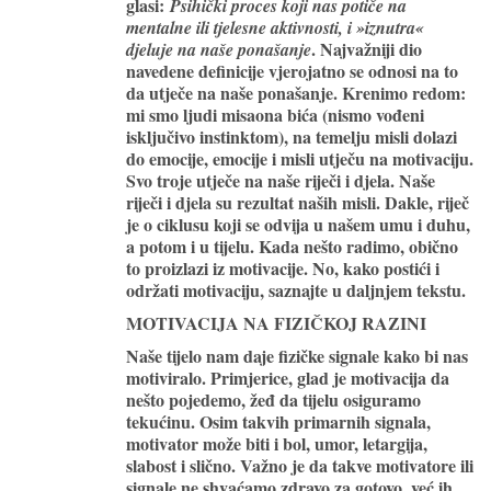
glasi:
Psihički proces koji nas potiče na
mentalne ili tjelesne aktivnosti, i »iznutra«
. Najvažniji dio
djeluje na naše ponašanje
navedene definicije vjerojatno se odnosi na to
da utječe na naše ponašanje. Krenimo redom:
mi smo ljudi misaona bića (nismo vođeni
isključivo instinktom), na temelju misli dolazi
do emocije, emocije i misli utječu na motivaciju.
Svo troje utječe na naše riječi i djela. Naše
riječi i djela su rezultat naših misli. Dakle, riječ
je o ciklusu koji se odvija u našem umu i duhu,
a potom i u tijelu. Kada nešto radimo, obično
to proizlazi iz motivacije. No, kako postići i
održati motivaciju, saznajte u daljnjem tekstu.
MOTIVACIJA NA FIZIČKOJ RAZINI
Naše tijelo nam daje fizičke signale kako bi nas
motiviralo. Primjerice, glad je motivacija da
nešto pojedemo, žeđ da tijelu osiguramo
tekućinu. Osim takvih primarnih signala,
motivator može biti i bol, umor, letargija,
slabost i slično. Važno je da takve motivatore ili
signale ne shvaćamo zdravo za gotovo, već ih