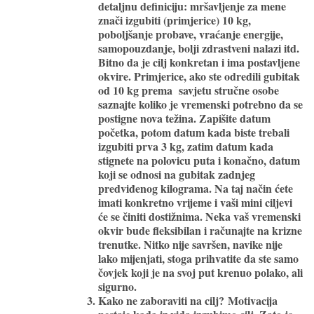
detaljnu definiciju: mršavljenje za mene
znači izgubiti (primjerice) 10 kg,
poboljšanje probave, vraćanje energije,
samopouzdanje, bolji zdrastveni nalazi itd.
Bitno da je cilj konkretan i ima postavljene
okvire. Primjerice, ako ste odredili gubitak
od 10 kg prema savjetu stručne osobe
saznajte koliko je vremenski potrebno da se
postigne nova težina. Zapišite datum
početka, potom datum kada biste trebali
izgubiti prva 3 kg, zatim datum kada
stignete na polovicu puta i konačno, datum
koji se odnosi na gubitak zadnjeg
predviđenog kilograma. Na taj način ćete
imati konkretno vrijeme i vaši mini ciljevi
će se činiti dostižnima. Neka vaš vremenski
okvir bude fleksibilan i računajte na krizne
trenutke. Nitko nije savršen, navike nije
lako mijenjati, stoga prihvatite da ste samo
čovjek koji je na svoj put krenuo polako, ali
sigurno.
Kako ne zaboraviti na cilj?
Motivacija