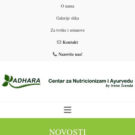
O nama
Galerije slika
Za tvrtke i ustanove
Kontakt
Nazovite nas!
Skip
to
NOVOSTI
PROGRAMI PREHRANE
PRIRODNO MRŠAVLJENJE
content