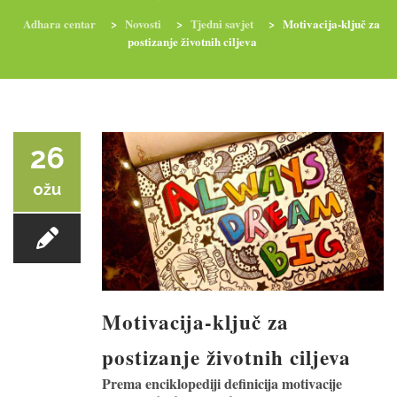
Adhara centar
>
Novosti
>
Tjedni savjet
>
Motivacija-ključ za
postizanje životnih ciljeva
RADIONICE
NUTRI-ORDINACIJA
TRETMANI
YOGA I TRENINZI
26
ožu
Motivacija-ključ za
postizanje životnih ciljeva
Prema enciklopediji definicija motivacije