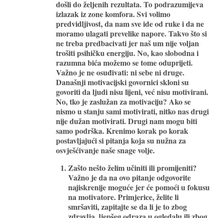
došli do željenih rezultata. To podrazumijeva
izlazak iz zone komfora. Svi volimo
predvidljivost, da nam sve ide od ruke i da ne
moramo ulagati prevelike napore. Takvo što si
ne treba predbacivati jer naš um nije voljan
trošiti psihičku energiju. No, kao slobodna i
razumna bića možemo se tome oduprijeti.
Važno je ne osuđivati: ni sebe ni druge.
Današnji motivacijski govornici skloni su
govoriti da ljudi nisu lijeni, već nisu motivirani.
No, tko je zaslužan za motivaciju? Ako se
nismo u stanju sami motivirati, nitko nas drugi
nije dužan motivirati. Drugi nam mogu biti
samo podrška. Krenimo korak po korak
postavljajući si pitanja koja su nužna za
osvješćivanje naše snage volje.
Zašto nešto želim učiniti ili promijeniti?
Važno je da na ovo pitanje odgovorite
najiskrenije moguće jer će pomoći u fokusu
na motivatore. Primjerice, želite li
smršaviti, zapitajte se da li je to zbog
zdravlja, ljepšeg odraza u ogledalu ili zbog