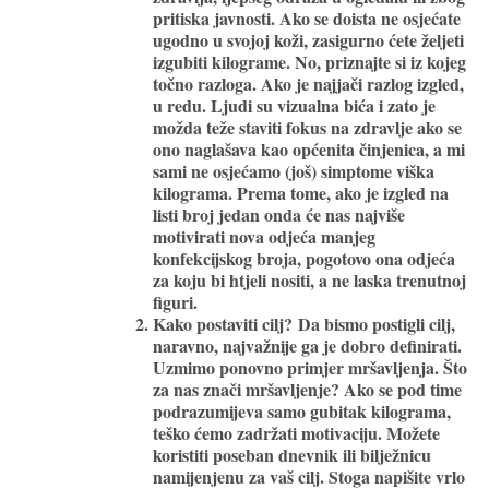
pritiska javnosti. Ako se doista ne osjećate
ugodno u svojoj koži, zasigurno ćete željeti
izgubiti kilograme. No, priznajte si iz kojeg
točno razloga. Ako je najjači razlog izgled,
u redu. Ljudi su vizualna bića i zato je
možda teže staviti fokus na zdravlje ako se
ono naglašava kao općenita činjenica, a mi
sami ne osjećamo (još) simptome viška
kilograma. Prema tome, ako je izgled na
listi broj jedan onda će nas najviše
motivirati nova odjeća manjeg
konfekcijskog broja, pogotovo ona odjeća
za koju bi htjeli nositi, a ne laska trenutnoj
figuri.
Kako postaviti cilj?
Da bismo postigli cilj,
naravno, najvažnije ga je dobro definirati.
Uzmimo ponovno primjer mršavljenja. Što
za nas znači mršavljenje? Ako se pod time
podrazumijeva samo gubitak kilograma,
teško ćemo zadržati motivaciju. Možete
koristiti
poseban dnevnik ili bilježnicu
namijenjenu za vaš cilj. Stoga napišite vrlo