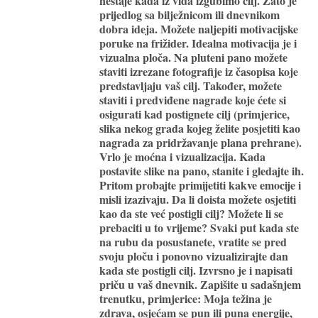
nestaje kada iz vida izgubimo cilj. Zato je
prijedlog sa bilježnicom ili dnevnikom
dobra ideja. Možete naljepiti motivacijske
poruke na frižider. Idealna motivacija je i
vizualna ploča
. Na pluteni pano možete
staviti izrezane fotografije iz časopisa koje
predstavljaju vaš cilj. Također, možete
staviti i predviđene nagrade koje ćete si
osigurati kad postignete cilj (primjerice,
slika nekog grada kojeg želite posjetiti kao
nagrada za pridržavanje plana prehrane).
Vrlo je moćna i vizualizacija. Kada
postavite slike na pano, stanite i gledajte ih.
Pritom probajte primijetiti kakve emocije i
misli izazivaju. Da li doista možete osjetiti
kao da ste već postigli cilj? Možete li se
prebaciti u to vrijeme? Svaki put kada ste
na rubu da posustanete, vratite se pred
svoju ploču i ponovno
vizualizirajte
dan
kada ste postigli cilj. Izvrsno je i napisati
priču u vaš dnevnik. Zapišite u sadašnjem
trenutku, primjerice: Moja težina je
zdrava, osjećam se pun ili puna energije,