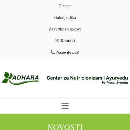
O nama
Galerije slika
Za tvrtke i ustanove
Kontakt
Nazovite nas!
Skip
to
NOVOSTI
PROGRAMI PREHRANE
PRIRODNO MRŠAVLJENJE
content