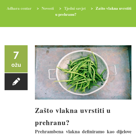
Adhara centar
>
Novosti
>
Tjedni savjet
>
Zašto vlakna uvrstiti
u prehranu?
RADIONICE
NUTRI-ORDINACIJA
TRETMANI
YOGA I TRENINZI
7
ožu
Zašto vlakna uvrstiti u
prehranu?
Prehrambena vlakna definiramo kao dijelove