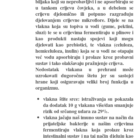
biljaka koji su neprobavljivi i ne apsorbiraju se
u tankom crijevu čovjeka, a u debelom se
crijevu djelomično ili potpuno razgrađuju
djelovanjem crijevne mikroflore. Dijele se na
vlakna koja su topiva u vodi (gume, pektini,
sluzi) te se u crijevima fermentiraju u plinove i
kao produkti nastaju spojevi koji mogu
djelovati kao prebiotici, te vlakna (celuloza,
hemiceluloza, inulin) koja se u vodi ne otapaju
već vodu apsorbiraju i prolaze kroz probavni
sustav i tako olakšavaju pražnjenje crijeva.
Nedostatak vlakana u prehrani može
uzrokovati dugoročnu štetu jer su sastojci
hrane koji osiguravaju veliki broj funkcija u
organizmu.
vlakna štite srce
: istraživanja su pokazala
da dodatak 10 g vlakana više/dan smanjuje
rizik od srčanog udara za 29%.
vlakna jačaju naš imuno sustav
na način da
prijateljske bakterije u našim crijevima
fermentiraju vlakna koja prolaze kroz
intestinalni sustav i na taj način djeluju kao