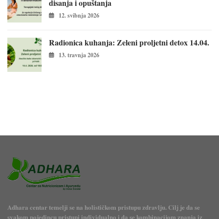
disanja i opuštanja
12. svibnja 2026
Radionica kuhanja: Zeleni proljetni detox 14.04.
13. travnja 2026
Adhara centar temelji se na holističkom pristupu zdravlju. Cilj je da se
svakom pojedincu pristupi individualno i da se kombinacijom znanja iz