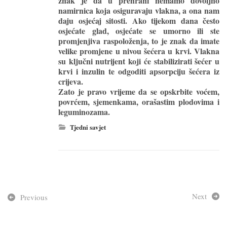
znak je da u prehrani nemamo dovoljno
namirnica koja osiguravaju vlakna, a ona nam
daju osjećaj sitosti. Ako tijekom dana često
osjećate glad, osjećate se umorno ili ste
promjenjiva raspoloženja, to je znak da imate
velike promjene u nivou šećera u krvi. Vlakna
su ključni nutrijent koji će stabilizirati šećer u
krvi i inzulin te odgoditi apsorpciju šećera iz
crijeva.
Zato je pravo vrijeme da se opskrbite voćem,
povrćem, sjemenkama, orašastim plodovima i
leguminozama.
Tjedni savjet
Next
Previous