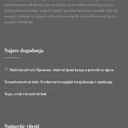
nutricionizma, fitofarmacije, medicine, ayurvedske medicine, te kroz
prilagođene treninge, yoga terapiju i posebne tretmane ponudi najbolje
moguće rješenje za njegove zdravstvene tegobe i ponudi prevencija za
moguća oboljenja
Najave događanja
Mali istraživači Sljemena: Aktivni ljetni kamp u prirodi za djecu
Transformativni dah: Trodnevni terapijski tečaj disanja i opuštanja
Yoga, zvuk i kreativni huk
Najnovije vijesti