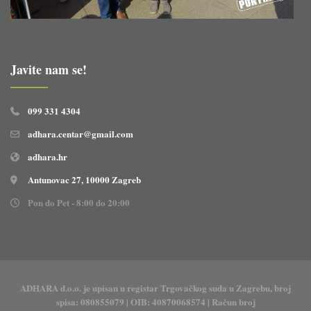
Javite nam se!
099 331 4304
adhara.centar@gmail.com
adhara.hr
Antunovac 27, 10000 Zagreb
Pon do Pet - 8:00 do 20:00
ADHARA d.o.o. je upisan u registar Trgovačkog suda u Zagrebu, broj
spisa: 080855079 | OIB: 40870068574 | Račun broj