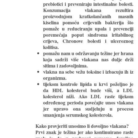
prebiotici i preveniraju intestinalne bolesti.
Konzumacija vlakana rezultira
proizvodnjom kratkolančanih masnih
kiselina pomoću crijevnih bakterija što
pomaže u reduciranju upala i prevenciji
poremećaja poput sindroma iritabilnog
crijeva, Chronove bolesti i ulceroznog
kolitisa.
pomažu nam u održavanju težine
jer hrana
koja sadrži više vlakana nas dulje drži
sitima i zadovoljnima.
vlakna na sebe vežu toksine
i izbacuju ih iz
organizma.
tijekom kontrole lipida u krvi poželjno je
da HDL kolesterol bude viši, a LDL
kolesterol niži. Ako LDL raste tijekom
određenog perioda povećajte unos vlakana
jer upravo ona
sudjeluju u procesu
smanjenja serumskog
kolesterola
.
Kako provjeriti unosimo li dovoljno vlakana?
Prvi znak je težina jer ako kontinuirano raste