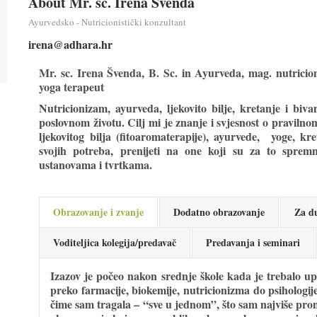
About Mr. sc. Irena Švenda
Ayurvedsko - Nutricionistički konzultant
irena@adhara.hr
Mr. sc. Irena Švenda, B. Sc. in Ayurveda, mag. nutricioni
yoga terapeut
Nutricionizam, ayurveda, ljekovito bilje, kretanje i biv
poslovnom životu. Cilj mi je znanje i svjesnost o praviln
ljekovitog bilja (fitoaromaterapije), ayurvede, yoge, kr
svojih potreba, prenijeti na one koji su za to sprem
ustanovama i tvrtkama.
Obrazovanje i zvanje
Dodatno obrazovanje
Za du
Voditeljica kolegija/predavač
Predavanja i seminari
Izazov je počeo nakon srednje škole kada je trebalo upisa
preko farmacije, biokemije, nutricionizma do psihologije 
čime sam tragala – “sve u jednom”, što sam najviše pron