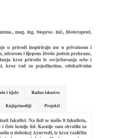
zma., mag. ing. bioproc. inž., fitoterapeut,
anje u prirodi inspiriraju me u privatnom i
om, zdravom i lijepom životu putem prehrane,
etanja kroz prirodu te osvještavanja sebe i
ni, kroz rad sa pojedincima, edukativnim
šu i tijelo
Radno iskustvo
Knjige/mediji
Projekti
ti fakultet. Na listi se našlo 8 fakulteta,
i čiste kemije itd. Kasnije sam shvatila za
ašla u dubokoj Ayurvedi, te kroz različita