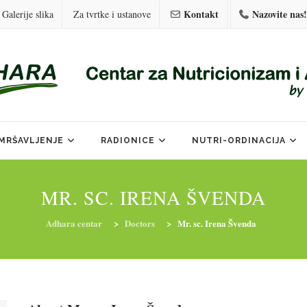
Kontakt
Nazovite nas!
Galerije slika
Za tvrtke i ustanove
MRŠAVLJENJE
RADIONICE
NUTRI-ORDINACIJA
MR. SC. IRENA ŠVENDA
Adhara centar
>
Doctors
>
Mr. sc. Irena Švenda