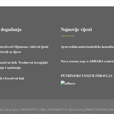
 događanja
Najnovije vijesti
straživači Sljemena: Aktivni ljetni
Ayurvedsko-nutricionističke konzulta
irodi za djecu
Nova sezona yoge u ADHARA centru
ativni dah: Trodnevni terapijski
anja i opuštanja
PETRINJSKI TANJUR ZDRAVLJA
k i kreativni huk
ebu, broj spisa: 080855079 | OIB: 40870068574 | Račun broj HR4724020061100