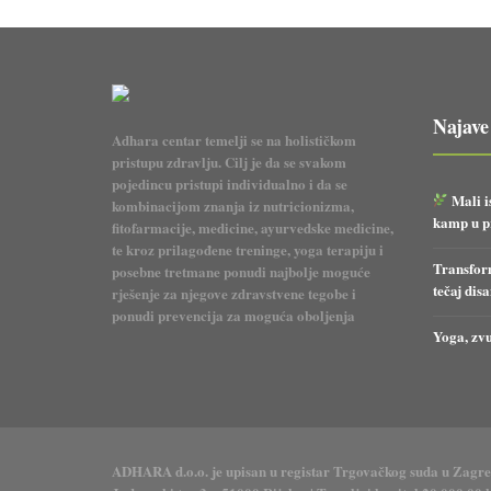
Najave
Adhara centar temelji se na holističkom
pristupu zdravlju. Cilj je da se svakom
pojedincu pristupi individualno i da se
Mali i
kombinacijom znanja iz nutricionizma,
kamp u pr
fitofarmacije, medicine, ayurvedske medicine,
te kroz prilagođene treninge, yoga terapiju i
Transform
posebne tretmane ponudi najbolje moguće
tečaj dis
rješenje za njegove zdravstvene tegobe i
ponudi prevencija za moguća oboljenja
Yoga, zvu
ADHARA d.o.o. je upisan u registar Trgovačkog suda u Zagr