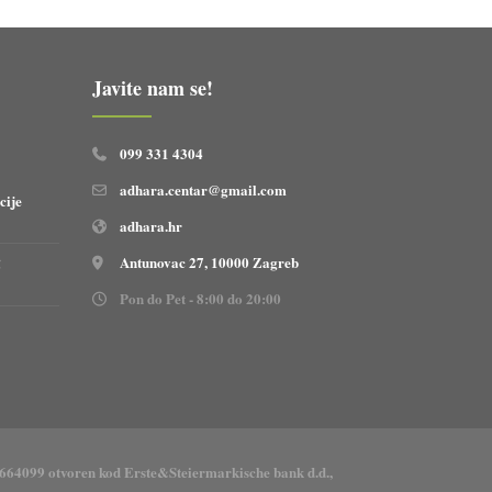
Javite nam se!
099 331 4304
adhara.centar@gmail.com
cije
adhara.hr
Antunovac 27, 10000 Zagreb
!
Pon do Pet - 8:00 do 20:00
664099 otvoren kod Erste&Steiermarkische bank d.d.,