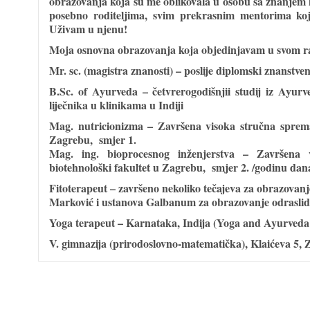
obrazovanja koja su me oblikovala u osobu sa znanjem
posebno roditeljima, svim prekrasnim mentorima ko
Uživam u njenu!
Moja osnovna obrazovanja koja objedinjavam u svom r
Mr. sc. (magistra znanosti
) – poslije diplomski znanstven
B.Sc. of Ayurveda
– četvrerogodišnjii studij iz Ayur
liječnika u klinikama u Indiji
Mag. nutricionizma
– Završena visoka stručna sprema
Zagrebu, smjer 1.
Mag. ing. bioprocesnog inženjerstva
– Završena v
biotehnološki fakultet u Zagrebu, smjer 2. /godinu dan
Fitoterapeut
– završeno nekoliko tečajeva za obrazovanj
Marković i ustanova Galbanum za obrazovanje odrasli
Yoga terapeut
– Karnataka, Indija (Yoga and Ayurveda 
V. gimnazija (prirodoslovno-matematička), Klaićeva 5,