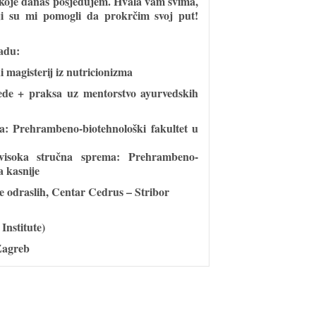
 koje danas posjedujem. Hvala vam svima,
ji su mi pomogli da prokrčim svoj put!
adu:
i magisterij iz nutricionizma
vede + praksa uz mentorstvo ayurvedskih
: Prehrambeno-biotehnološki fakultet u
isoka stručna sprema: Prehrambeno-
a kasnije
e odraslih, Centar Cedrus – Stribor
d
Institute)
 Zagreb