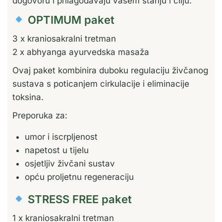
dogovoru i prilagođavaju vašem stanju i cilju.
OPTIMUM paket
3 x kraniosakralni tretman
2 x abhyanga ayurvedska masaža
Ovaj paket kombinira duboku regulaciju živčanog
sustava s poticanjem cirkulacije i eliminacije
toksina.
Preporuka za:
umor i iscrpljenost
napetost u tijelu
osjetljiv živčani sustav
opću proljetnu regeneraciju
STRESS FREE paket
1 x kraniosakralni tretman