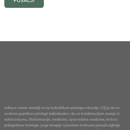
Adhara centar temelji se na holističkom pristupu zdravlju. Cilj je da se
svakom pojedincu pristupi individualno i da se kombinacijom znanja iz
nutricionizma, fitofarmacije, medicine, ayurvedske medicine, te kroz
prilagođene treninge, yoga terapiju i posebne tretmane ponudi najbolje
moguće rješenje za njegove zdravstvene tegobe i ponudi prevencija za
moguća oboljenja