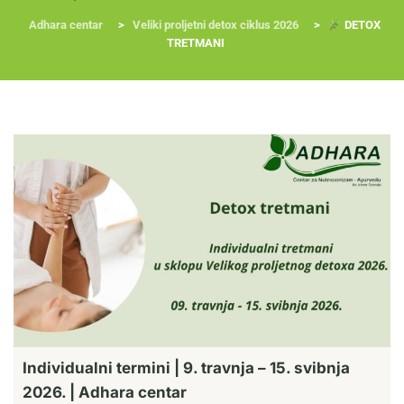
Adhara centar
>
Veliki proljetni detox ciklus 2026
>
DETOX
TRETMANI
RADIONICE
NUTRI-ORDINACIJA
TRETMANI
YOGA I TRENINZI
Individualni termini | 9. travnja – 15. svibnja
2026. | Adhara centar