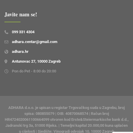
099 331 4304
adhara.centar@gmail.com
adhara.hr
Antunovac 27, 10000 Zagreb
Pon do Pet - 8:00 do 20:00
ADHARA d.o.o. je upisan u registar Trgovačkog suda u Zagrebu, broj
spisa: 080855079 | OIB: 40870068574 | Račun broj
HR4724020061100664099 otvoren kod Erste&Steiermarkische bank d.d.,
Jadranski trg 3a, 51000 Rijeka. | Temeljni kapital 20.000,00 kuna uplaćen
u cijelosti | Sjedište: Vinogradi odvojak 10, 10000 Zagreb
© 2026
Adhara centar
. Website by
Gaja Gati