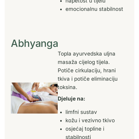
napetost u tijelu
emocionalnu stabilnost
Abhyanga
Topla ayurvedska uljna
masaža cijelog tijela.
Potiče cirkulaciju, hrani
tkiva i potiče eliminaciju
toksina.
Djeluje na:
limfni sustav
kožu i vezivno tkivo
osjećaj topline i
stabilnosti