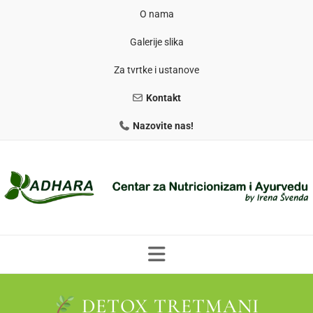
O nama
Galerije slika
Za tvrtke i ustanove
Kontakt
Nazovite nas!
DETOX TRETMANI
PROGRAMI PREHRANE
PRIRODNO MRŠAVLJENJE