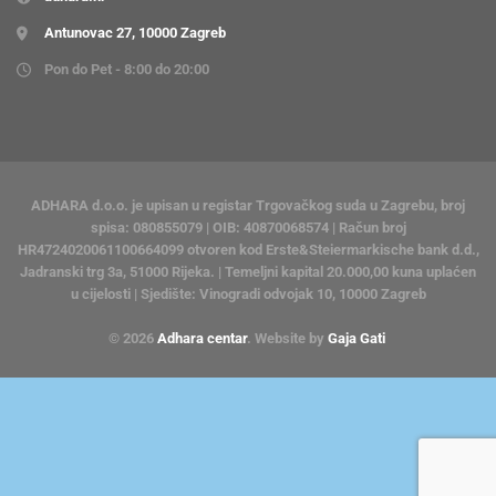
Antunovac 27, 10000 Zagreb
Pon do Pet - 8:00 do 20:00
ADHARA d.o.o. je upisan u registar Trgovačkog suda u Zagrebu, broj
spisa: 080855079 | OIB: 40870068574 | Račun broj
HR4724020061100664099 otvoren kod Erste&Steiermarkische bank d.d.,
Jadranski trg 3a, 51000 Rijeka. | Temeljni kapital 20.000,00 kuna uplaćen
u cijelosti | Sjedište: Vinogradi odvojak 10, 10000 Zagreb
© 2026
Adhara centar
. Website by
Gaja Gati