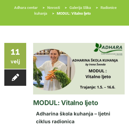
Adhara centar
>
Novosti
>
Galerija Slika
>
Radionice
kuhanja
>
MODUL: Vitalno ljeto
RADIONICE
NUTRI-ORDINACIJA
TRETMANI
YOGA I TRENINZI
11
velj
MODUL: Vitalno ljeto
Adharina škola kuhanja – ljetni
ciklus radionica