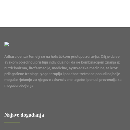
Adhara centar temelji se na holističkom pristupu zdravlju. Cilj je da se
svakom pojedincu pristupi individualno i da se kombinacijom znanja iz
nutricionizma, fitofarmacije, medicine, ayurvedske medicine, te kroz
prilagođene treninge, yoga terapiju i posebne tretmane ponudi najbolje
moguće rješenje za njegove zdravstvene tegobe i ponudi prevencija za
moguća oboljenja
Najave događanja