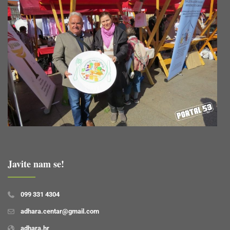
Javite nam se!
099 331 4304
adhara.centar@gmail.com
adhara.hr