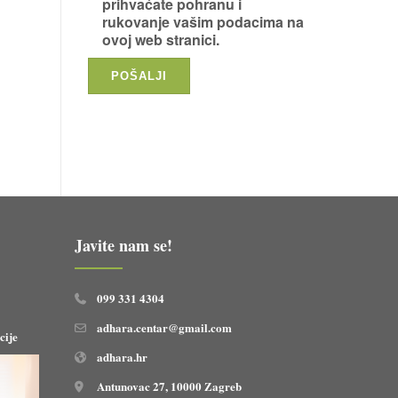
prihvaćate pohranu i
rukovanje vašim podacima na
ovoj web stranici.
Javite nam se!
099 331 4304
adhara.centar@gmail.com
cije
adhara.hr
Antunovac 27, 10000 Zagreb