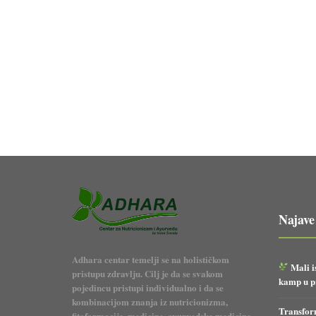
Najave
Adhara centar temelji se na holističkom
Mali i
pristupu zdravlju. Cilj je da se svakom
kamp u pr
pojedincu pristupi individualno i da se
kombinacijom znanja iz nutricionizma,
Transform
fitofarmacije, medicine, ayurvedske medicine,