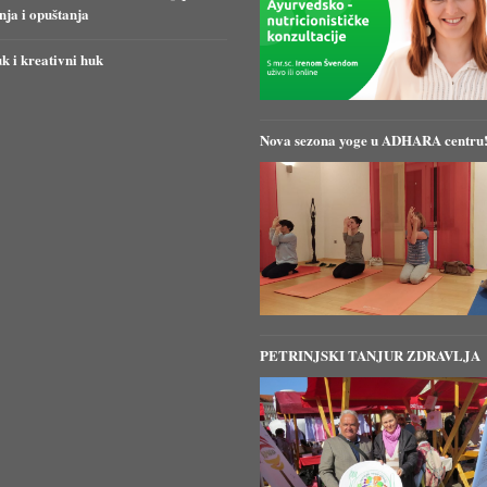
anja i opuštanja
k i kreativni huk
Nova sezona yoge u ADHARA centru
PETRINJSKI TANJUR ZDRAVLJA