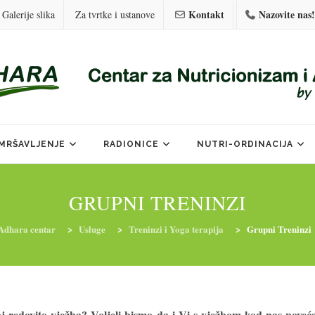
Kontakt
Nazovite nas!
Galerije slika
Za tvrtke i ustanove
MRŠAVLJENJE
RADIONICE
NUTRI-ORDINACIJA
GRUPNI TRENINZI
Adhara centar
>
Usluge
>
Treninzi i Yoga terapija
>
Grupni Treninzi
redovito vježba? Voljeli bismo da i Vi s vježbom kod nas poveća