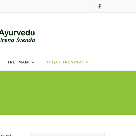
TRETMANI
YOGA I TRENINZI
Search
te taj