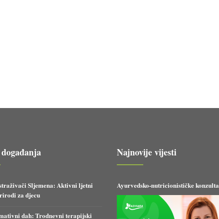
 događanja
Najnovije vijesti
straživači Sljemena: Aktivni ljetni
Ayurvedsko-nutricionističke konzulta
irodi za djecu
ativni dah: Trodnevni terapijski