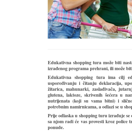
Edukativna shopping tura može biti nast
izrađenog programa prehrani, ili može biti
Edukativna shopping tura ima cilj e
uspoređivanju i čitanju deklaracija, 
žitarica, mahunarki, zaslađivača, jutarn
glutena, laktoze, skrivenih šećera u nam
nutrijenata (koji su vama bitni) i sli
potrebnim namirnicama, a odlazi se u sh
Prije odlaska u shopping turu izrađuje se o
sa njom radi će vas provesti kroz police 
ponude.