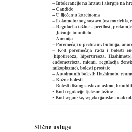
– Intolerancije na hranu i alergije na h
– Candide
– U liječenju karcinoma
– Lokomotornog sustava (osteoartritis, reu
– Regulacija težine – pretilost, prekomj
– Jačanje imuniteta
– Anemija
– Poremećaji u prehrani: bulimija, anor
– Kod poremećaja rada i bolesti endok
(hipotireoza, hipertireoza, Hashimoto)
endometrioza, miomi, regulacija žens
mikoplazme), bolesti prostate
– Autoimunih bolesti: Hashimoto, reumatoi
– Kožne bolesti
– Bolesti dišnog sustava: astma, bronhi
• Kod regulacije tjelesne težine
• Kod veganske, vegetarijanske i makro
Slične usluge