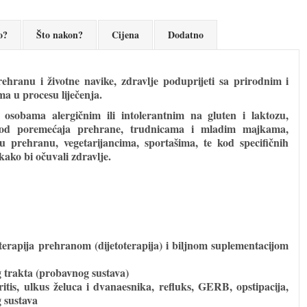
o?
Što nakon?
Cijena
Dodatno
rehranu i životne navike, zdravlje poduprijeti sa prirodnim i
ma u procesu liječenja.
 osobama alergičnim ili intolerantnim na gluten i laktozu,
, kod poremećaja prehrane, trudnicama i mladim majkama,
čju prehranu, vegetarijancima, sportašima, te kod specifičnih
 kako bi očuvali zdravlje.
terapija prehranom (dijetoterapija) i biljnom suplementacijom
g trakta (probavnog sustava)
tritis, ulkus želuca i dvanaesnika, refluks, GERB, opstipacija,
g sustava