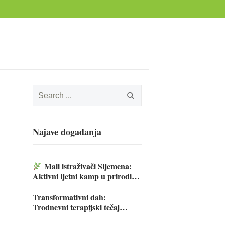
Search
for:
Najave događanja
Mali istraživači Sljemena:
Aktivni ljetni kamp u prirodi za
djecu
Transformativni dah:
Trodnevni terapijski tečaj
disanja i opuštanja