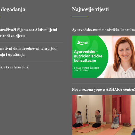
 događanja
Najnovije vijesti
straživači Sljemena: Aktivni ljetni
Ayurvedsko-nutricionističke konzulta
irodi za djecu
ativni dah: Trodnevni terapijski
anja i opuštanja
k i kreativni huk
Nova sezona yoge u ADHARA centru