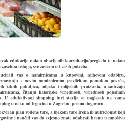
avak edukacije nakon obavljenih konzultacija/pregleda te nakon
 zasebna usluga, sve zavisno od vaših potreba.
ducirati vas o namirnicama u kupovini, njihovom odabiru,
upoznavanju s novim namirnicama (različitom ponudom povrća,
jih žitnih pahuljica, mlijeka i mliječnih proizvoda, o sadržaju
irnicama, čitanju kalorijske vrijednosti, vrijednosti pojedinih
čno. U edukativnoj shopping turi stavlja se naglasak na vama
opping u neku od trgovina u Zagrebu, prema dogovoru.
kviran plan vođene ture, a tijekom ture Irena ili nutricionist koji
trgovine i naučiti vas da svjesno znate odabrati hranu u mnoštvu