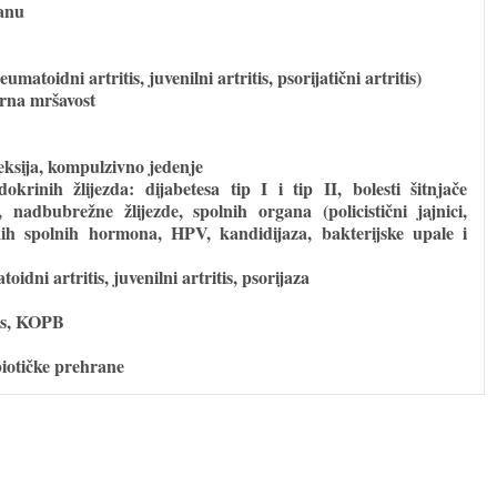
ranu
matoidni artritis, juvenilni artritis, psorijatični artritis)
erna mršavost
eksija, kompulzivno jedenje
rinih žlijezda: dijabetesa tip I i tip II, bolesti šitnjače
, nadbubrežne žlijezde, spolnih organa (policistični jajnici,
kih spolnih hormona, HPV, kandidijaza, bakterijske upale i
dni artritis, juvenilni artritis, psorijaza
tis, KOPB
biotičke prehrane