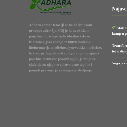
Najave
Adhara centar temelji se na holističkom
Mali i
pristupu zdravlju. Cilj je da se svakom
kamp u pr
pojedincu pristupi individualno i da se
kombinacijom znanja iz nutricionizma,
Transform
fitofarmacije, medicine, ayurvedske medicine,
tečaj dis
te kroz prilagođene treninge, yoga terapiju i
posebne tretmane ponudi najbolje moguće
Yoga, zvu
rješenje za njegove zdravstvene tegobe i
ponudi prevencija za moguća oboljenja