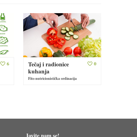
6
Tečaj i radionice
0
kuhanja
Fito-nutricionistička ordinacija
Javite nam se!