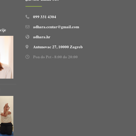
099 331 4304
adhara.centar@gmail.com
cije
adhara.hr
Antunovac 27, 10000 Zagreb
Pon do Pet - 8:00 do 20:00
!