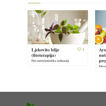
Ljekovito bilje
1
Ayu
(fitoterapija)
nut
pre
Fito-nutricionistička ordinacija
Fito-n