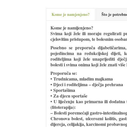
Kome je namjenjeno?
Što je potrebn
Kome je namijenjeno?
Svima koji žele ili moraju regulirati p
cjelovitim pristupom, te bolesnim osoba
Posebno se preporuča
dijabetičarima,
pojedincima na redukcijskoj dijeti
roditeljima koji žele unaprijediti dje
bolesti i svima onima koji žele znati više
Preporuča se:
• Trudnicama, mladim majkama
• Djeci i roditeljima – dječja prehrana
• Sportašima
• Za djecu sportaše
• U liječenju kao primarna ili dodatna 
(fitoterapija):
– Bolesti poremećaji gastro-intestinalno
Chronova bolest, ulcerozni kolitis, gas
dijereja, celijakija, karcinomi probavno