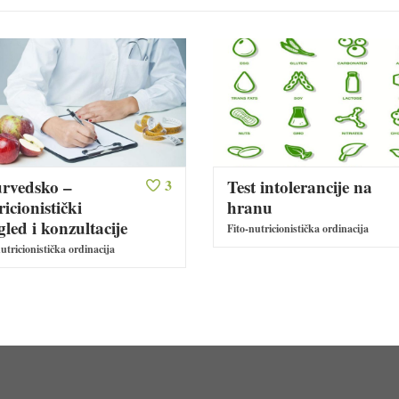
rvedsko –
3
Test intolerancije na
ricionistički
hranu
gled i konzultacije
Fito-nutricionistička ordinacija
utricionistička ordinacija