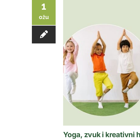
1
ožu
Yoga, zvuk i kreativni 