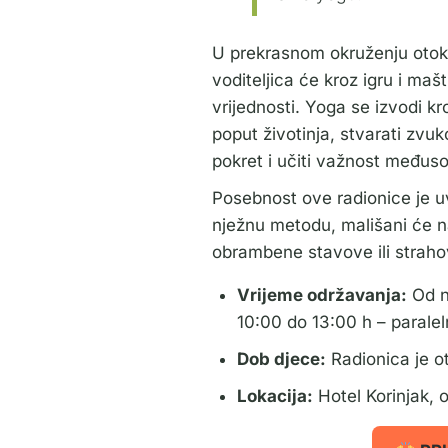
U prekrasnom okruženju otok
voditeljica će kroz igru i maš
vrijednosti. Yoga se izvodi k
poput životinja, stvarati zvuk
pokret i učiti važnost međus
Posebnost ove radionice je 
nježnu metodu, mališani će na
obrambene stavove ili strah
Vrijeme održavanja:
Od ne
10:00 do 13:00 h – paralel
Dob djece:
Radionica je o
Lokacija:
Hotel Korinjak, o