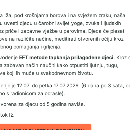
a Iža, pod krošnjama borova i na svježem zraku, naša
tu uvesti djecu u čarobni svijet yoge, zvuka i ljudskih
roz priče i zabavne vježbe u parovima. Djeca će plesati
ove na različite načine, meditirati otvorenih očiju kroz
obnog pomaganja i grljenja.
uvođenje
EFT metode tapkanja prilagođene djeci
. Kroz 
 zabavan način naučiti kako otpustiti ljutnju, tugu,
ove koji ih muče u svakodnevnom životu.
djelje 12.07. do petka 17.07.2026. (6 dana po 3 sata, o
no s radionicom za odrasle).
tvorena za djecu od 5 godina naviše.
tok Iž.