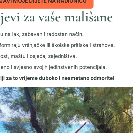
JAVI MOJE DIJETE NA RADIONICU
ljevi za vaše mališane
u na lak, zabavan i radostan način.
rmiraju vršnjačke ili školske pritiske i strahove.
nost, maštu i osjećaj zajedništva.
jeno i svjesno svojih jedinstvenih potencijala.
telji za to vrijeme duboko i nesmetano odmorite!