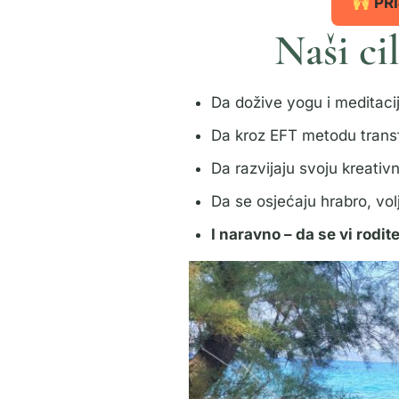
PRI
Naši ci
Da dožive yogu i meditacij
Da kroz EFT metodu transfo
Da razvijaju svoju kreativ
Da se osjećaju hrabro, vol
I naravno – da se vi rodi