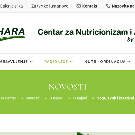
Galerije slika
Za tvrtke i ustanove
Kontakt
Nazovite na
MRŠAVLJENJE
RADIONICE
NUTRI-ORDINACIJA
NOVOSTI
ra centar
>
Novosti
>
U najavi
>
U najavi
>
Yoga, zvuk i kreativni