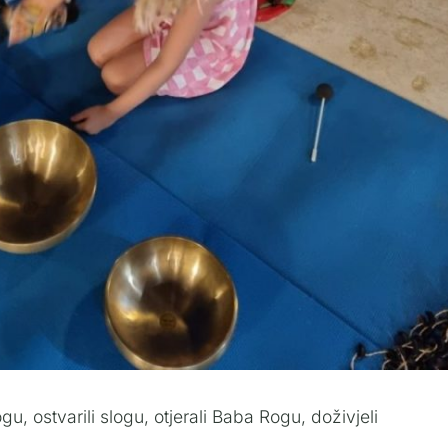
u, ostvarili slogu, otjerali Baba Rogu, doživjeli