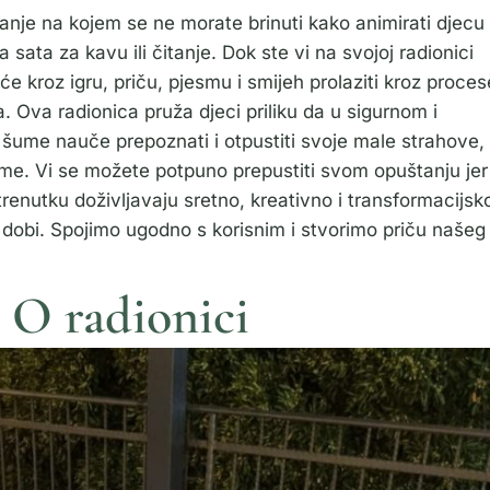
tovanje na kojem se ne morate brinuti kako animirati djecu
 sata za kavu ili čitanje. Dok ste vi na svojoj radionici
e kroz igru, priču, pjesmu i smijeh prolaziti kroz proces
. Ova radionica pruža djeci priliku da u sigurnom i
šume nauče prepoznati i otpustiti svoje male strahove,
e. Vi se možete potpuno prepustiti svom opuštanju jer
renutku doživljavaju sretno, kreativno i transformacijsk
 dobi. Spojimo ugodno s korisnim i stvorimo priču našeg
O radionici