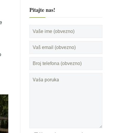
Pitajte nas!
e
o