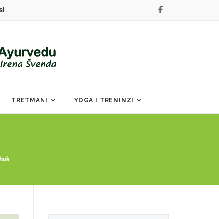
s!
TRETMANI
YOGA I TRENINZI
 huk