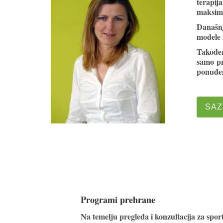
terapij
maksimal
Današnj
modele n
Također,
samo pr
ponuđena
SAZ
Programi prehrane
Na temelju pregleda i konzultacija za sport