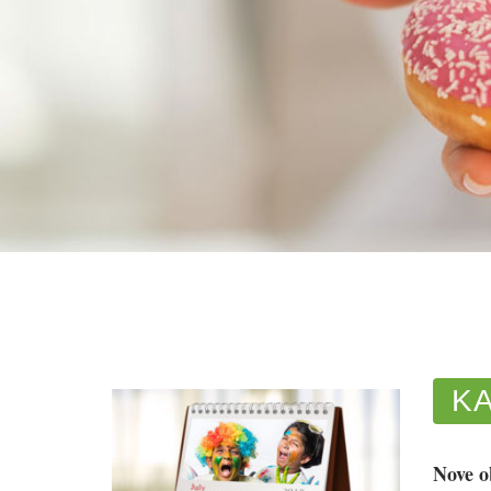
o
r
KA
Nove o