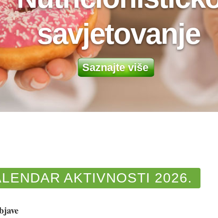
a
n
j
e
v
LENDAR AKTIVNOSTI 2026.
bjave