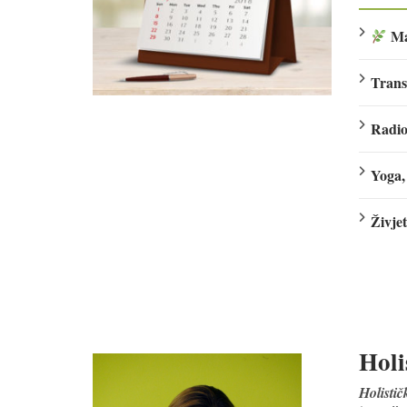
Mal
Trans
Radio
Yoga,
Živjet
Holi
Holisti