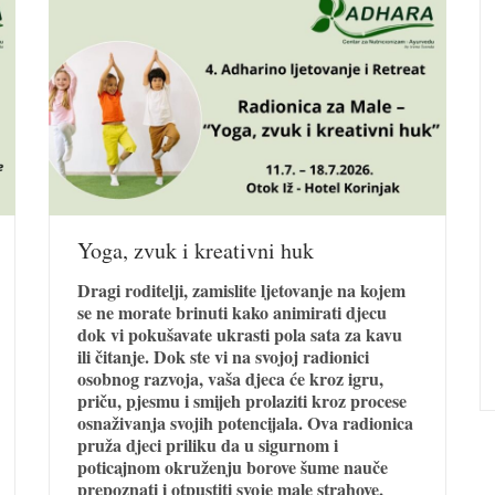
Yoga, zvuk i kreativni huk
Dragi roditelji, zamislite ljetovanje na kojem
se ne morate brinuti kako animirati djecu
dok vi pokušavate ukrasti pola sata za kavu
ili čitanje. Dok ste vi na svojoj radionici
osobnog razvoja, vaša djeca će kroz igru,
priču, pjesmu i smijeh prolaziti kroz procese
osnaživanja svojih potencijala. Ova radionica
pruža djeci priliku da u sigurnom i
poticajnom okruženju borove šume nauče
prepoznati i otpustiti svoje male strahove,