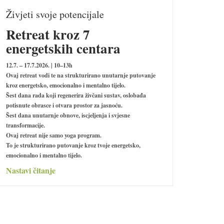
Živjeti svoje potencijale
Retreat kroz 7
energetskih centara
12.7. – 17.7.2026. | 10–13h
Ovaj retreat vodi te na strukturirano unutarnje putovanje
kroz energetsko, emocionalno i mentalno tijelo.
Šest dana rada koji regenerira živčani sustav, oslobađa
potisnute obrasce i otvara prostor za jasnoću.
Adhar
Šest dana unutarnje obnove, iscjeljenja i svjesne
velik
transformacije.
Ovaj retreat nije samo yoga program.
Postoj
To je strukturirano putovanje kroz tvoje energetsko,
fotogr
emocionalno i mentalno tijelo.
mirom.
Nastavi čitanje
unutar
forsir
kojem 
prirod
transf