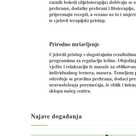
raznih bolesti (dijetoterapija) dobivaju se
prehranu, dodatke prehrani i fitoterapiju, 
pripremaju recepti, a vezano uz to i smjer
te cjelovit terapijski pristup.
Prirodno mršavljenje
Cjeloviti pristup s dugotrajnim rezultatim
programima za regulaciju težine. Objedinj
vježbe i relaksaciju te masaže za oblikovanj
individualnog trenera, masera. Temeljem p
određuje se pravilna prehrana, dodaci pre
uravnoteženja poremećaja, te oblik i intenz
sklopu našeg centra.
Najave događanja