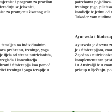
 smjernice i program za pravilnu
potrebama pojedinca. 
izrađuju se jelovnici,
treninge yoge, pilatesa
nice za promjenu životnog stila
kondicije te jednu od 
Također vam nudimo i
Ayurveda i fitotera
a temeljen na individualnim
Ayurveda je drevna zn
ava prehranu, treninge, yoga
je s fitoterapijom, zna
e tijela od strane nutricionista,
Zajedno s nutricioniz
regleda i konzultacija
komplementaran pristu
hrani i fitoterapija kao pomoć
i u Australiji te u z
itet treninga i yoga terapije u
pristup u liječenju, p