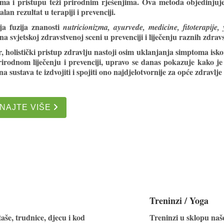
ama i pristupu teži prirodnim rješenjima. Ova metoda objedinjuje 
an rezultat u terapiji i prevenciji.
a fuzija znanosti
nutricionizma, ayurvede, medicine, fitoterapije,
a svjetskoj zdravstvenoj sceni u prevenciji i liječenju raznih zdrav
 holistički pristup zdravlju nastoji osim uklanjanja simptoma iskor
irodnom liječenju i prevenciji, upravo se danas pokazuje kako je
 sustava te izdvojiti i spojiti ono najdjelotvornije za opće zdravlje
NAJTE VIŠE
Treninzi / Yoga
aše, trudnice, djecu i kod
Treninzi u sklopu naš