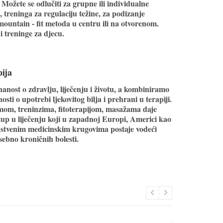
Možete se odlučiti za grupne ili individualne
, treninga za regulaciju težine, za podizanje
mountain - fit metoda u centru ili na otvorenom.
 treninge za djecu.
pija
anost o zdravlju, liječenju i životu, a kombiniramo
nosti o upotrebi ljekovitog bilja i prehrani u terapiji.
mom, treninzima, fitoterapijom, masažama daje
p u liječenju koji u zapadnoj Europi, Americi kao
nanstvenim medicinskim krugovima postaje vodeći
osebno kroničnih bolesti.