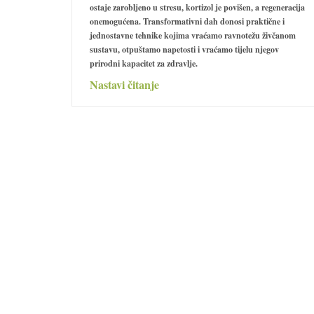
ostaje zarobljeno u stresu, kortizol je povišen, a regeneracija
onemogućena.
Transformativni dah
donosi praktične i
jednostavne tehnike kojima vraćamo ravnotežu živčanom
sustavu, otpuštamo napetosti i vraćamo tijelu njegov
prirodni kapacitet za zdravlje.
Nastavi čitanje
 djecu
tak
nu
 načina
rebe za
entar
s
 za
etni
u,
i ljepote