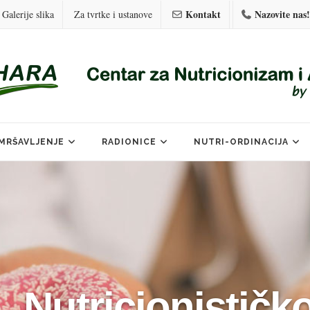
Kontakt
Nazovite nas!
Galerije slika
Za tvrtke i ustanove
MRŠAVLJENJE
RADIONICE
NUTRI-ORDINACIJA
n
i
s
t
o
i
č
k