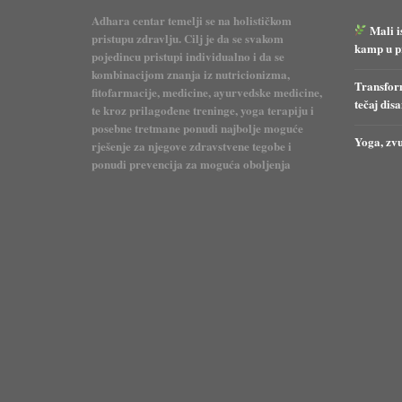
Adhara centar temelji se na holističkom
Mali i
pristupu zdravlju. Cilj je da se svakom
kamp u pr
pojedincu pristupi individualno i da se
kombinacijom znanja iz nutricionizma,
Transform
fitofarmacije, medicine, ayurvedske medicine,
tečaj dis
te kroz prilagođene treninge, yoga terapiju i
posebne tretmane ponudi najbolje moguće
Yoga, zvu
rješenje za njegove zdravstvene tegobe i
ponudi prevencija za moguća oboljenja