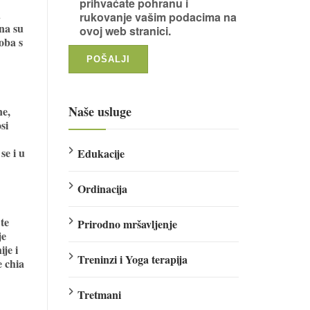
prihvaćate pohranu i
u
rukovanje vašim podacima na
na su
ovoj web stranici.
oba s
Naše usluge
ne,
si
se i u
Edukacije
Ordinacija
te
Prirodno mršavljenje
je
je i
Treninzi i Yoga terapija
e chia
Tretmani