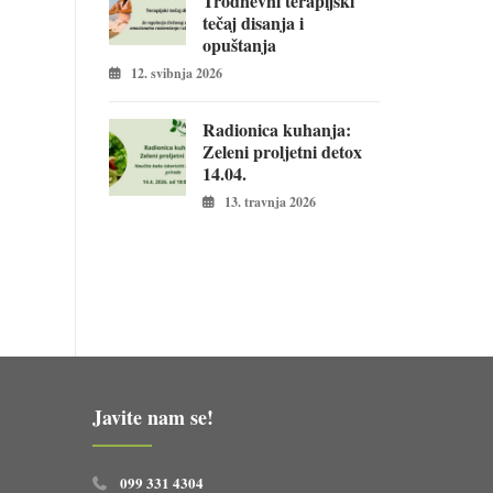
Trodnevni terapijski
tečaj disanja i
opuštanja
12. svibnja 2026
Radionica kuhanja:
Zeleni proljetni detox
14.04.
13. travnja 2026
Javite nam se!
099 331 4304