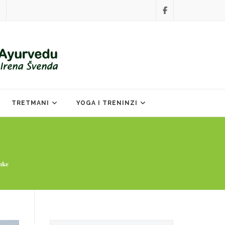
TRETMANI
YOGA I TRENINZI
nke
Search