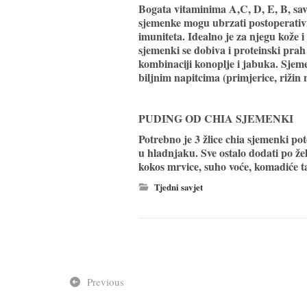
Bogata vitaminima A,C, D, E, B, sa
sjemenke mogu ubrzati postoperativno
imuniteta. Idealno je za njegu kože i
sjemenki se dobiva i proteinski pra
kombinaciji konoplje i jabuka. Sje
biljnim napitcima (primjerice, rižin n
PUDING OD CHIA SJEMENKI
Potrebno je 3 žlice chia sjemenki po
u hladnjaku. Sve ostalo dodati po žel
kokos mrvice, suho voće, komadiće 
Tjedni savjet
Previous