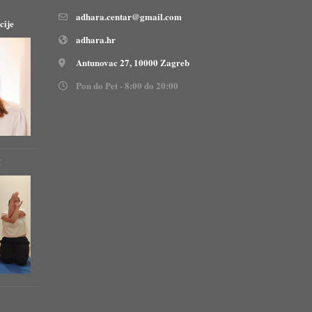
adhara.centar@gmail.com
cije
adhara.hr
Antunovac 27, 10000 Zagreb
Pon do Pet - 8:00 do 20:00
!