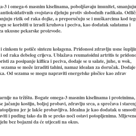
-3 i omega-6 masnim kiselinama, poboljšavaju imunitet, smanjuj
ntioksidativnih svojstava djeluju protiv slobodnih radikala. Odlič
juju rizik od raka dojke, a preporučuju se i muškarcima kod teg
gu se koristiti u izradi kruhova i peciva, kao dodatak salatama i
za ukusne pekarske proizvode.
i cinkom te potiče sintezu kolagena. Pridonosi zdravlju usne šuplji
sa i od raka debelog crijeva. Ublažava reumatoidni artritis te pridono
sti za posipanje kiflica i peciva, dodaje se u salate, juhe, u wok,
 sezama se može izraditi tahini, namaz idealan za doručak. Dodaje 
ka. Od sezama se mogu napraviti energetske pločice kao zdrav
rnije na tržištu. Bogate omega-3 masnim kiselinama i proteinima, 
 jačanju kostiju, boljoj probavi, zdravlju srca, a sprečava i staren
atopljenu jer je lakše probavljiva. Idealna je kao dodatak u smoothi
viti i puding tako da ih se preko noći ostavi potopljenima. Mljeven
elu bez bojazni da će utjecati na okus.