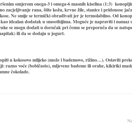
vršenim omjerom onega-3 i omega-6 masnih kiselina (1:3) konoplji
 zacjeljivanje rana, štite kožu, krvne žile, stanice i pridonose jač
 kose. Ne smije se termički obrađivati jer je termolabilno. Od konop
h kao idealan dodatak u smoothijima. Moguće je napraviti i namaz 
menke se mogu dodati u doručak pri čemu se preporuča da se natop
apitak) ili da se dodaju u jogurt.
topiti u kokosovo mlijeko (može i bademovo, rižino…). Ostaviti prek
ji: razno voće (bobičasto), mljevene bademe ili orahe, kikiriki masl
tamne čokolade.
Ne