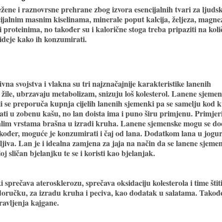
ežene i raznovrsne prehrane zbog izvora esencijalnih tvari za ljudsk
ijalnim masnim kiselinama, minerale poput kalcija, željeza, magnez
 proteinima, no također su i kalorične stoga treba pripaziti na koli
ideje kako ih konzumirati.
vna svojstva i vlakna su tri najznačajnije karakteristike lanenih
žile, ubrzavaju metabolizam, snizuju loš kolesterol. Lanene sjeme
i se preporuča kupnja cijelih lanenih sjemenki pa se samelju kod k
ti u zobenu kašu, no lan doista ima i puno širu primjenu. Primjeri
talim vrstama brašna u izradi kruha. Lanene sjemenske mogu se do
akođer, moguće je konzumirati i čaj od lana. Dodatkom lana u jogur
ljiva. Lan je i idealna zamjena za jaja na način da se lanene sjeme
oj sličan bjelanjku te se i koristi kao bjelanjak.
prečava aterosklerozu, sprečava oksidaciju kolesterola i time štit
u doručku, za izradu kruha i peciva, kao dodatak u salatama. Takođ
pravljenja kajgane.