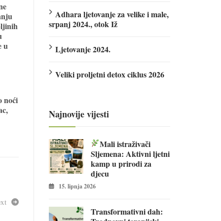
ne
Adhara ljetovanje za velike i male,
anju
srpanj 2024., otok Iž
ljinih
u
e u
Ljetovanje 2024.
Veliki proljetni detox ciklus 2026
o noći
ac,
Najnovije vijesti
Mali istraživači
Sljemena: Aktivni ljetni
kamp u prirodi za
djecu
15. lipnja 2026
xt
Transformativni dah: