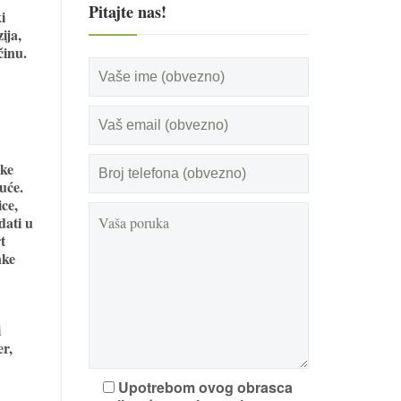
Pitajte nas!
i
ija,
činu.
nke
uće.
ce,
dati u
t
nke
i
er,
Upotrebom ovog obrasca