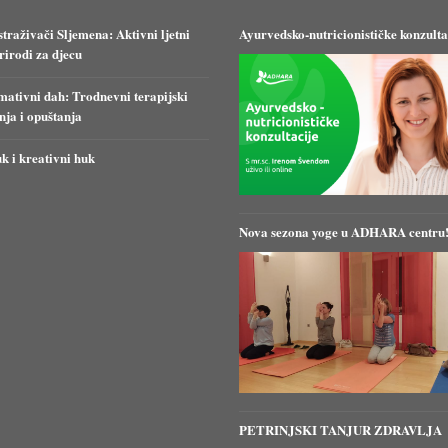
straživači Sljemena: Aktivni ljetni
Ayurvedsko-nutricionističke konzulta
irodi za djecu
ativni dah: Trodnevni terapijski
anja i opuštanja
k i kreativni huk
Nova sezona yoge u ADHARA centru
PETRINJSKI TANJUR ZDRAVLJA