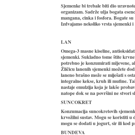
Sjemenke bi trebale biti dio uravnot
organizam. Sadrže ulja bogata esenc
mangana, cinka i fosfora. Bogate su i
Izdvajamo nekoliko vrsta sjemenki i 
LAN
Omega-3 masne kiseline, antioksidati
sjemenki. Sukladno tome štite krvne 
potrebno je konzumirati mljevene, al
Žličicu lanenih sjemenki možete doda
laneno brašno može se miješati s os
integralne kekse, kruh ili mufine. T
nastaje emulzija koja je lakše probav
natope dok se na površini ne stvori sl
SUNCOKRET
Konzumacija suncokretovih sjemenki s
krvožilni sustav. Mogu se koristiti 
mogu se dodati u jogurt, sir ili kod 
BUNDEVA