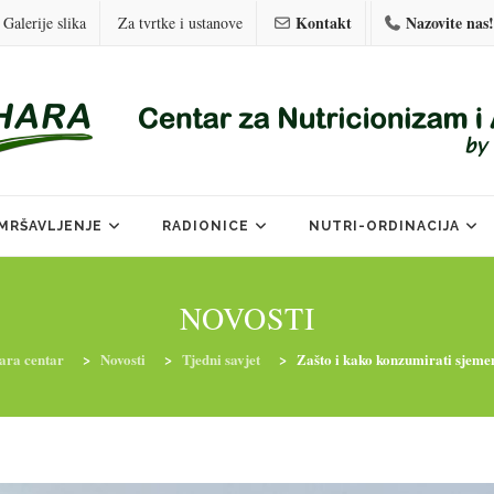
Kontakt
Nazovite nas!
Galerije slika
Za tvrtke i ustanove
MRŠAVLJENJE
RADIONICE
NUTRI-ORDINACIJA
NOVOSTI
ara centar
>
Novosti
>
Tjedni savjet
>
Zašto i kako konzumirati sjeme