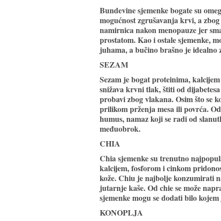
Bundevine sjemenke bogate su omega
mogućnost zgrušavanja krvi, a zbog a
namirnica nakon menopauze jer sman
prostatom. Kao i ostale sjemenke, mo
juhama, a bučino brašno je idealno 
SEZAM
Sezam je bogat proteinima, kalcijem 
snižava krvni tlak, štiti od dijabete
probavi zbog vlakana. Osim što se kori
prilikom prženja mesa ili povrća. Od
humus, namaz koji se radi od slanut
međuobrok.
CHIA
Chia sjemenke su trenutno najpopula
kalcijem, fosforom i cinkom pridonose
kože. Chiu je najbolje konzumirati n
jutarnje kaše. Od chie se može napra
sjemenke mogu se dodati bilo kojem j
KONOPLJA