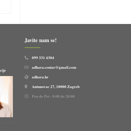
Javite nam se!
099 331 4304
adhara.centar@gmail.com
cije
adhara.hr
Antunovac 27, 10000 Zagreb
Pon do Pet - 8:00 do 20:00
!