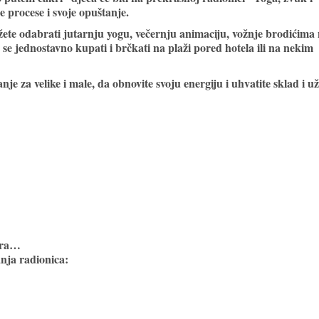
e procese i svoje opuštanje.
ete odabrati jutarnju yogu, večernju animaciju, vožnje brodićima
te se jednostavno kupati i brčkati na plaži pored hotela ili na nekim
za velike i male, da obnovite svoju energiju i uhvatite sklad i už
čera…
anja radionica: