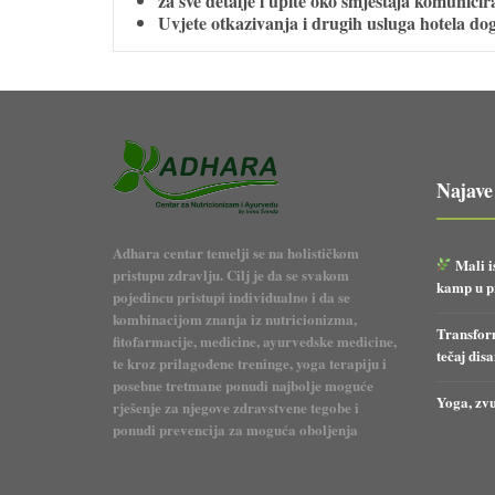
za sve detalje i upite oko smještaja komunic
Uvjete otkazivanja i drugih usluga hotela do
Najave
Adhara centar temelji se na holističkom
Mali i
pristupu zdravlju. Cilj je da se svakom
kamp u pr
pojedincu pristupi individualno i da se
kombinacijom znanja iz nutricionizma,
Transform
fitofarmacije, medicine, ayurvedske medicine,
tečaj dis
te kroz prilagođene treninge, yoga terapiju i
posebne tretmane ponudi najbolje moguće
Yoga, zvu
rješenje za njegove zdravstvene tegobe i
ponudi prevencija za moguća oboljenja