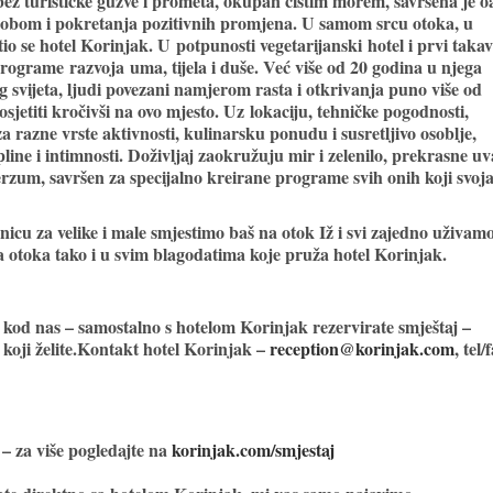
ez turističke gužve i prometa, okupan čistim morem, savršena je o
a sobom i pokretanja pozitivnih promjena. U samom srcu otoka, u
tio se hotel Korinjak. U
potpunosti vegetarijanski
hotel i prvi taka
programe
razvoja
uma, tijela i duše
. Već više od 20 godina u njega
og svijeta, ljudi povezani namjerom rasta i otkrivanja puno više od
osjetiti kročivši na ovo mjesto. Uz
lokaciju, tehni
č
ke pogodnosti,
 razne vrste aktivnosti, kulinarsku ponudu i susretljivo osoblje,
pline i intimnosti
.
Doživljaj zaokružuju mir i zelenilo, prekrasne uv
erzum, savršen za specijalno kreirane programe svih onih koji svoj
cu za velike i male smjestimo baš na otok Iž i svi zajedno uživam
a otoka tako i u svim blagodatima koje pruža hotel Korinjak.
e kod nas – samostalno s hotelom Korinjak rezervirate smještaj –
 koji želite.Kontakt hotel Korinjak –
reception@korinjak.com
, tel/
 – za više pogledajte na
korinjak.com/smjestaj