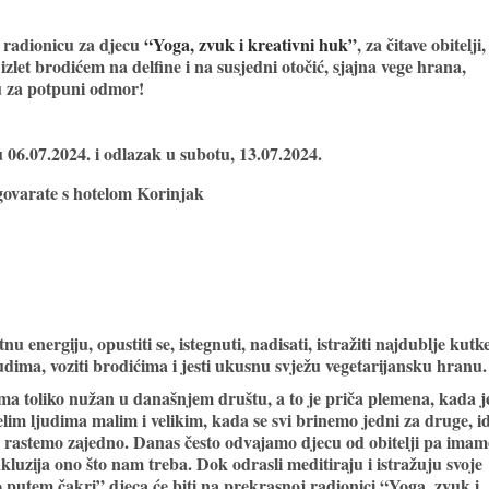
i radionicu za djecu
“Yoga, zvuk i kreativni huk”
, za čitave obitelji, 
izlet brodićem na delfine i na susjedni otočić, sjajna vege hrana,
ju za potpuni odmor!
 06.07.2024. i odlazak u subotu, 13.07.2024.
dogovarate s hotelom Korinjak
u energiju, opustiti se, istegnuti, nadisati, istražiti najdublje kutk
judima, voziti brodićima i jesti ukusnu svježu vegetarijansku hranu.
ama toliko nužan u današnjem društu, a to je priča plemena, kada j
eselim ljudima malim i velikim, kada se svi brinemo jedni za druge, 
 rastemo zajedno. Danas često odvajamo djecu od obitelji pa imam
 inkluzija ono što nam treba. Dok odrasli meditiraju i istražuju svoje
o putem čakri” djeca će biti na prekrasnoj radionici “Yoga, zvuk i