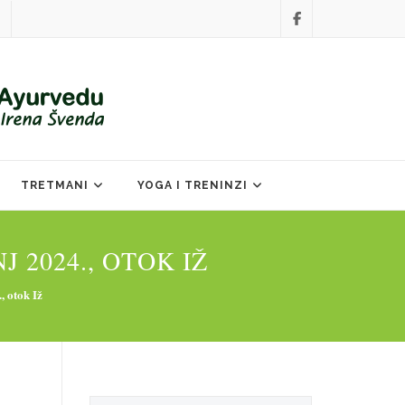
TRETMANI
YOGA I TRENINZI
 2024., OTOK IŽ
, otok Iž
Search