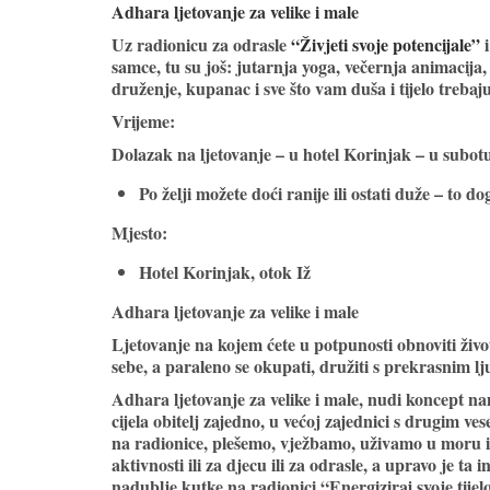
Adhara ljetovanje za velike i male
Uz radionicu za odrasle
“Živjeti svoje potencijale”
samce, tu su još: jutarnja yoga, večernja animacija, 
druženje, kupanac i sve što vam duša i tijelo treba
Vrijeme:
Dolazak na ljetovanje – u hotel Korinjak – u subotu
Po želji možete doći ranije ili ostati duže – to 
Mjesto:
Hotel Korinjak, otok Iž
Adhara ljetovanje za velike i male
Ljetovanje na kojem ćete u potpunosti obnoviti životn
sebe, a paraleno se okupati, družiti s prekrasnim l
Adhara ljetovanje za velike i male, nudi koncept n
cijela obitelj zajedno, u većoj zajednici s drugim v
na radionice, plešemo, vježbamo, uživamo u moru i
aktivnosti ili za djecu ili za odrasle, a upravo je ta
nadublje kutke na radionici “Energiziraj svoje tijel