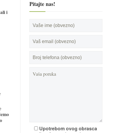
Pitajte nas!
ali i
e
e
idemo
o
Upotrebom ovog obrasca