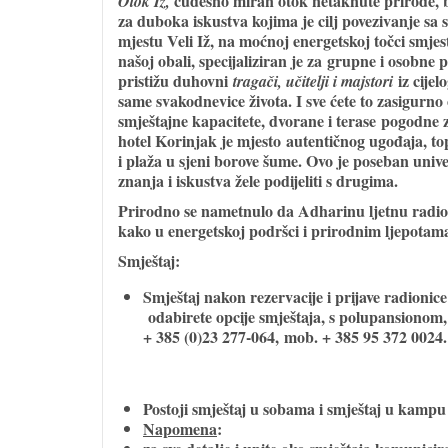
čudesno miran otok netaknute prirode, b
Otok Iž,
za duboka iskustva kojima je cilj povezivanje s
mjestu Veli Iž, na moćnoj energetskoj točci smjes
našoj obali, specijaliziran je za
grupne i osobne 
pristižu duhovni
iz cijel
traga
č
i, u
č
itelji i majstori
same svakodnevice života. I sve ćete to zasigurno 
smještajne kapacitete, dvorane i terase
pogodne za
hotel Korinjak je mjesto
autenti
č
nog ugo
đ
aja, to
i plaža u sjeni borove šume. Ovo je poseban univ
znanja i iskustva žele podijeliti s drugima.
Prirodno se nametnulo da Adharinu ljetnu radioni
kako u energetskoj podršci i prirodnim ljepotam
Smještaj
:
Smještaj nakon rezervacije i prijave radionic
odabirete opcije smještaja, s polupansionom,
+ 385 (0)23 277-064, mob. + 385 95 372 0024.
Postoji smještaj u sobama i smještaj u kampu
Napomena
: