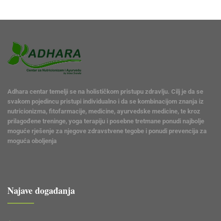
Adhara centar temelji se na holističkom pristupu zdravlju. Cilj je da se
svakom pojedincu pristupi individualno i da se kombinacijom znanja iz
nutricionizma, fitofarmacije, medicine, ayurvedske medicine, te kroz
prilagođene treninge, yoga terapiju i posebne tretmane ponudi najbolje
moguće rješenje za njegove zdravstvene tegobe i ponudi prevencija za
moguća oboljenja
Najave događanja