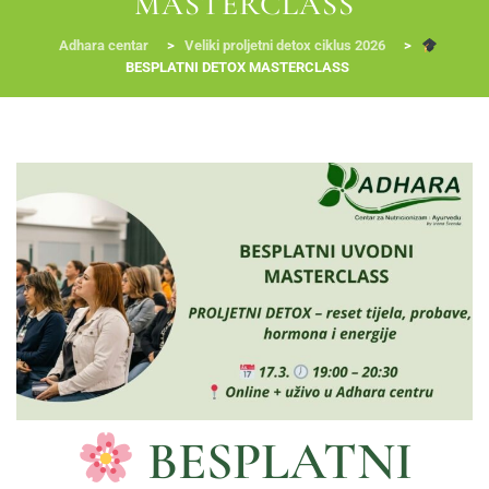
MASTERCLASS
Adhara centar
>
Veliki proljetni detox ciklus 2026
>
BESPLATNI DETOX MASTERCLASS
RADIONICE
NUTRI-ORDINACIJA
TRETMANI
YOGA I TRENINZI
BESPLATNI