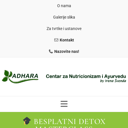
O nama
Galerije slika
Za tvrtke i ustanove
Kontakt
Nazovite nas!
BESPLATNI DETOX
PROGRAMI PREHRANE
PRIRODNO MRŠAVLJENJE