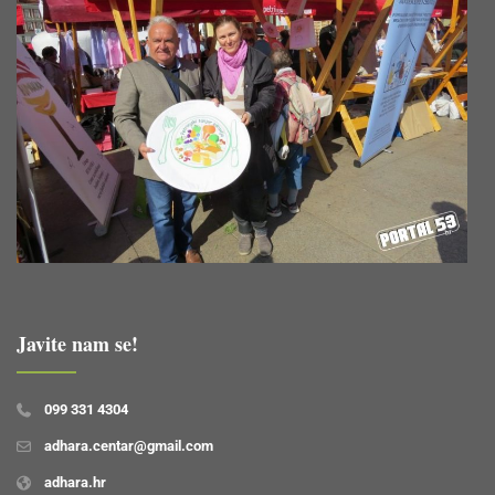
Javite nam se!
099 331 4304
adhara.centar@gmail.com
adhara.hr