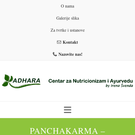
O nama
Galerije slika
Za tvrtke i ustanove
Kontakt
Nazovite nas!
Skip
to
PANCHAKARMA –
PROGRAMI PREHRANE
PRIRODNO MRŠAVLJENJE
content