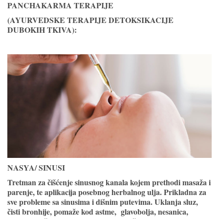
PANCHAKARMA TERAPIJE
(AYURVEDSKE TERAPIJE DETOKSIKACIJE
DUBOKIH TKIVA):
NASYA/ SINUSI
Tretman za čišćenje sinusnog kanala kojem prethodi masaža i
parenje, te aplikacija posebnog herbalnog ulja. Prikladna za
sve probleme sa sinusima i dišnim putevima. Uklanja sluz,
čisti bronhije, pomaže kod astme, glavobolja, nesanica,