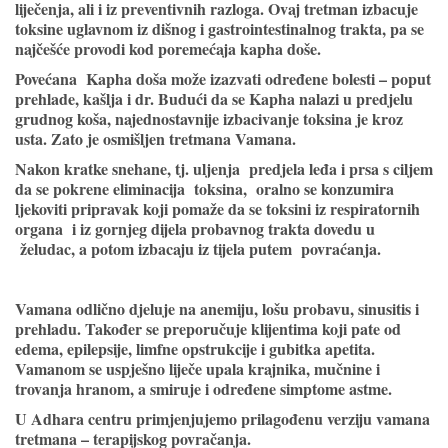
liječenja, ali i iz preventivnih razloga. Ovaj tretman izbacuje
toksine uglavnom iz dišnog i gastrointestinalnog trakta, pa se
najčešće provodi kod poremećaja kapha doše.
Povećana Kapha doša može izazvati određene bolesti – poput
prehlade, kašlja i dr. Budući da se Kapha nalazi u predjelu
grudnog koša, najednostavnije izbacivanje toksina je kroz
usta. Zato je osmišljen tretmana Vamana.
Nakon kratke snehane, tj. uljenja predjela leđa i prsa s ciljem
da se pokrene eliminacija toksina, oralno se konzumira
ljekoviti pripravak koji pomaže da se toksini iz respiratornih
organa i iz gornjeg dijela probavnog trakta dovedu u
želudac, a potom izbacaju iz tijela putem povraćanja.
Vamana odlično djeluje na anemiju, lošu probavu, sinusitis i
prehladu. Također se preporučuje klijentima koji pate od
edema, epilepsije, limfne opstrukcije i gubitka apetita.
Vamanom se uspješno liječe upala krajnika, mučnine i
trovanja hranom, a smiruje i određene simptome astme.
U Adhara centru primjenjujemo prilagođenu verziju vamana
tretmana – terapijskog povračanja.