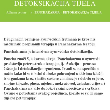
DETOKSIKACIJA TIJELA
Adhara centar
>
PANCHAKARMA – DETOKSIKACIJA TIJELA
RADIONICE
NUTRI-ORDINACIJA
TRETMANI
Drugi način primjene ayurvedskih tretmana je kroz niz
YOGA I TRENINZI
medicinski propisanih terapija u Panchakarma terapiji.
Panchakrama je intenzivna ayurvedska detoksikacija.
Pancha znači 5, a karma akcija. Panchakarma u ayurvedi
predstavlja peterostruku terapiju, tj. 5 akcija – procesa
čišćenja I detoksikacije organizma. Izvodi se na specifičan
način kako bi se toksini duboko pohranjeni u tkivima izlučili
iz organizma kroz vlastite sustave eliminacije ( debelo crijevo,
znojne žlijezde, pluća, mjehur, mokraćovod, želudac, crijeva )
Panchakarma na vrlo dubokoj razini pročišćava sva tkiva.
Ovisno o potrebama svakog pojedinca, koriste se svi ili samo
dijelovi pet terapija: