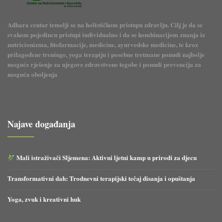
Adhara centar temelji se na holističkom pristupu zdravlju. Cilj je da se
svakom pojedincu pristupi individualno i da se kombinacijom znanja iz
nutricionizma, fitofarmacije, medicine, ayurvedske medicine, te kroz
prilagođene treninge, yoga terapiju i posebne tretmane ponudi najbolje
moguće rješenje za njegove zdravstvene tegobe i ponudi prevencija za
moguća oboljenja
Najave događanja
Mali istraživači Sljemena: Aktivni ljetni kamp u prirodi za djecu
Transformativni dah: Trodnevni terapijski tečaj disanja i opuštanja
Yoga, zvuk i kreativni huk