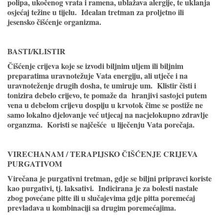
polipa, ukočenog vrata i ramena, ublažava alergije, te uklanja
osjećaj težine u tijelu. Idealan tretman za proljetno ili
jesensko čišćenje organizma.
BASTI/KLISTIR
Čišćenje crijeva koje se izvodi biljnim uljem ili biljnim
preparatima uravnotežuje Vata energiju, ali utječe i na
uravnoteženje drugih dosha, te umiruje um. Klistir čisti i
tonizira debelo crijevo, te pomaže da hranjivi sastojci putem
vena u debelom crijevu dospiju u krvotok čime se postiže ne
samo lokalno djelovanje već utjecaj na nacjelokupno zdravlje
organzma. Koristi se najčešće u liječenju Vata porečaja.
VIRECHANAM / TERAPIJSKO ČIŠĆENJE CRIJEVA
PURGATIVOM
Virečana je purgativni tretman, gdje se biljni pripravci koriste
kao purgativi, tj. laksativi. Indicirana je za bolesti nastale
zbog povećane pitte ili u slučajevima gdje pitta poremećaj
prevladava u kombinaciji sa drugim poremećajima.