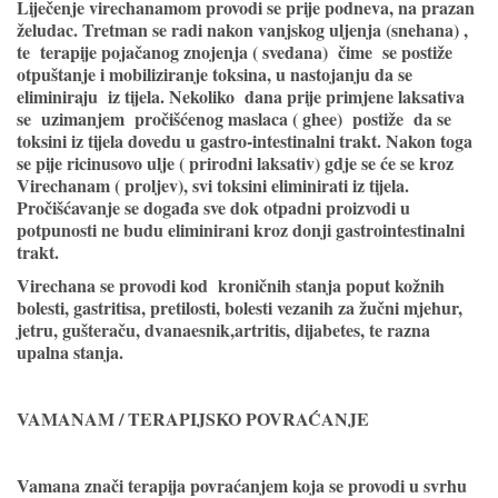
Liječenje virechanamom provodi se prije podneva, na prazan
želudac. Tretman se radi nakon vanjskog uljenja (snehana) ,
te terapije pojačanog znojenja ( svedana) čime se postiže
otpuštanje i mobiliziranje toksina, u nastojanju da se
eliminiraju iz tijela. Nekoliko dana prije primjene laksativa
se uzimanjem pročišćenog maslaca ( ghee) postiže da se
toksini iz tijela dovedu u gastro-intestinalni trakt. Nakon toga
se pije ricinusovo ulje ( prirodni laksativ) gdje se će se kroz
Virechanam ( proljev), svi toksini eliminirati iz tijela.
Pročišćavanje se događa sve dok otpadni proizvodi u
potpunosti ne budu eliminirani kroz donji gastrointestinalni
trakt.
Virechana se provodi kod kroničnih stanja poput kožnih
bolesti, gastritisa, pretilosti, bolesti vezanih za žučni mjehur,
jetru, gušteraču, dvanaesnik,artritis, dijabetes, te razna
upalna stanja.
VAMANAM / TERAPIJSKO POVRAĆANJE
Vamana znači terapija povraćanjem koja se provodi u svrhu