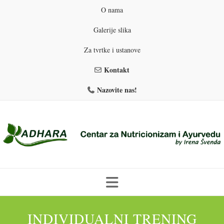
O nama
Galerije slika
Za tvrtke i ustanove
Kontakt
Nazovite nas!
Skip
to
INDIVIDUALNI TRENING
PROGRAMI PREHRANE
PRIRODNO MRŠAVLJENJE
content