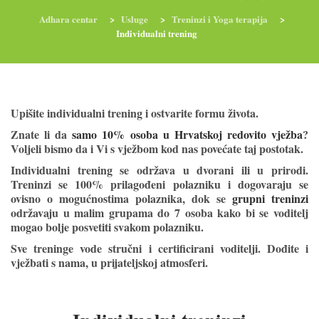
Adhara centar
>
Usluge
>
Treninzi i Yoga terapija
>
Individualni trening
RADIONICE
NUTRI-ORDINACIJA
TRETMANI
Upišite
individualni trening
i ostvarite formu života.
YOGA I TRENINZI
Znate li da
samo 10% osoba u Hrvatskoj redovito vježba
?
Voljeli bismo da i Vi s vježbom kod nas povećate taj postotak.
Individualni trening se održava u dvorani ili u prirodi.
Treninzi se 100% prilagođeni polazniku i dogovaraju se
ovisno o mogućnostima polaznika, dok se
grupni treninzi
održavaju u malim grupama do 7 osoba kako bi se voditelj
mogao bolje posvetiti svakom polazniku.
Sve treninge vode stručni i certificirani voditelji. Dođite i
vježbati s nama, u prijateljskoj atmosferi.