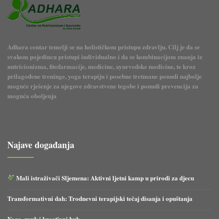
Adhara centar temelji se na holističkom pristupu zdravlju. Cilj je da se
svakom pojedincu pristupi individualno i da se kombinacijom znanja iz
nutricionizma, fitofarmacije, medicine, ayurvedske medicine, te kroz
prilagođene treninge, yoga terapiju i posebne tretmane ponudi najbolje
moguće rješenje za njegove zdravstvene tegobe i ponudi prevencija za
moguća oboljenja
Najave događanja
Mali istraživači Sljemena: Aktivni ljetni kamp u prirodi za djecu
Transformativni dah: Trodnevni terapijski tečaj disanja i opuštanja
Yoga, zvuk i kreativni huk