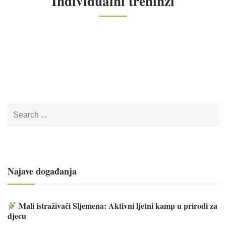
Individualni treninzi
Search
for:
Najave događanja
Mali istraživači Sljemena: Aktivni ljetni kamp u prirodi za
djecu