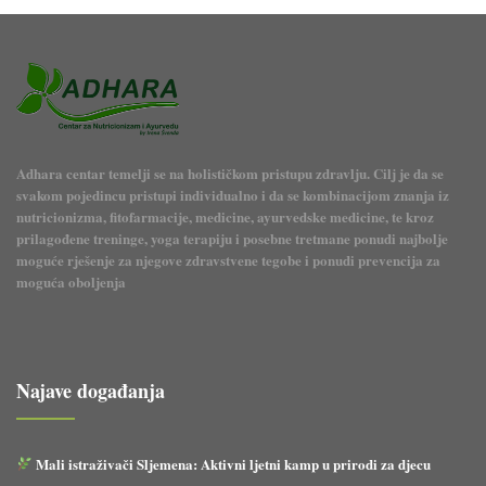
Adhara centar temelji se na holističkom pristupu zdravlju. Cilj je da se
svakom pojedincu pristupi individualno i da se kombinacijom znanja iz
nutricionizma, fitofarmacije, medicine, ayurvedske medicine, te kroz
prilagođene treninge, yoga terapiju i posebne tretmane ponudi najbolje
moguće rješenje za njegove zdravstvene tegobe i ponudi prevencija za
moguća oboljenja
Najave događanja
Mali istraživači Sljemena: Aktivni ljetni kamp u prirodi za djecu