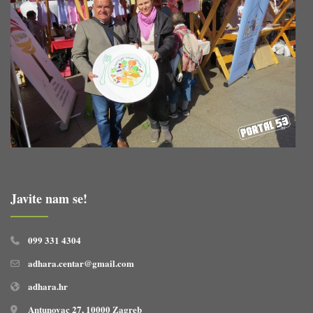
Javite nam se!
099 331 4304
adhara.centar@gmail.com
adhara.hr
Antunovac 27, 10000 Zagreb