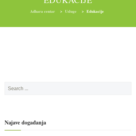
Adhara centar
>
Usluge
>
Edukacije
RADIONICE
NUTRI-ORDINACIJA
TRETMANI
YOGA I TRENINZI
Search
for:
Najave događanja