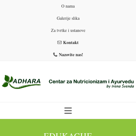
O nama
Galerije slika
Za tvrtke i ustanove
Kontakt
Nazovite nas!
Skip
to
PROGRAMI PREHRANE
PRIRODNO MRŠAVLJENJE
EDUKACIJE
content