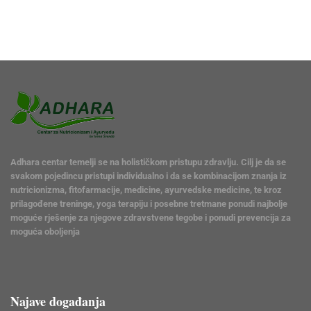
Adhara centar temelji se na holističkom pristupu zdravlju. Cilj je da se
svakom pojedincu pristupi individualno i da se kombinacijom znanja iz
nutricionizma, fitofarmacije, medicine, ayurvedske medicine, te kroz
prilagođene treninge, yoga terapiju i posebne tretmane ponudi najbolje
moguće rješenje za njegove zdravstvene tegobe i ponudi prevencija za
moguća oboljenja
Najave događanja