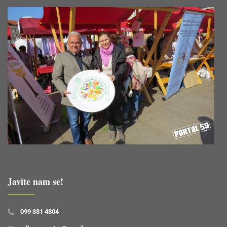
Javite nam se!
099 331 4304