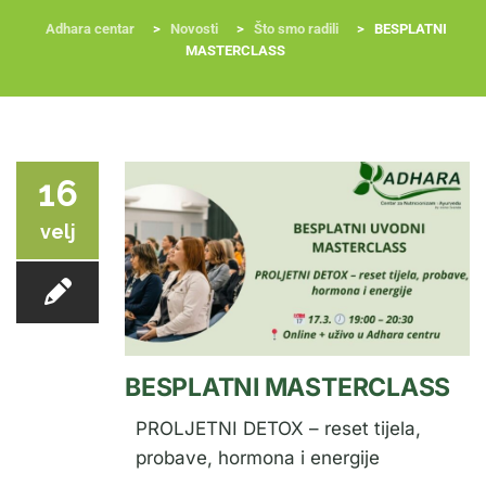
Adhara centar
>
Novosti
>
Što smo radili
>
BESPLATNI
MASTERCLASS
RADIONICE
NUTRI-ORDINACIJA
TRETMANI
YOGA I TRENINZI
16
velj
BESPLATNI MASTERCLASS
PROLJETNI DETOX – reset tijela,
probave, hormona i energije