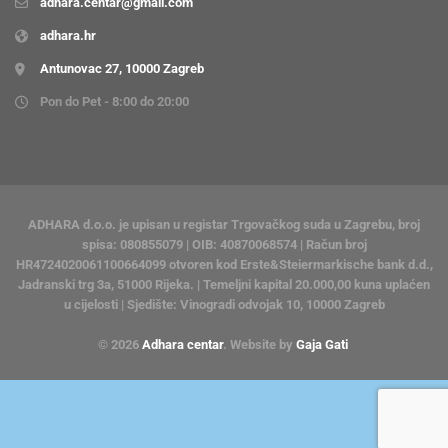
adhara.centar@gmail.com
adhara.hr
Antunovac 27, 10000 Zagreb
Pon do Pet - 8:00 do 20:00
ADHARA d.o.o. je upisan u registar Trgovačkog suda u Zagrebu, broj
spisa: 080855079 | OIB: 40870068574 | Račun broj
HR4724020061100664099 otvoren kod Erste&Steiermarkische bank d.d.,
Jadranski trg 3a, 51000 Rijeka. | Temeljni kapital 20.000,00 kuna uplaćen
u cijelosti | Sjedište: Vinogradi odvojak 10, 10000 Zagreb
© 2026
Adhara centar
. Website by
Gaja Gati