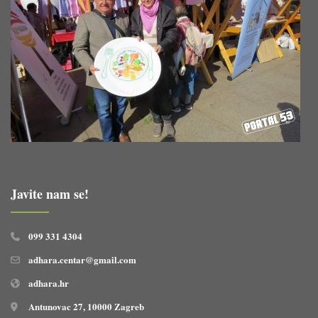
Javite nam se!
099 331 4304
adhara.centar@gmail.com
adhara.hr
Antunovac 27, 10000 Zagreb