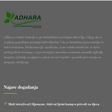
Adhara centar temelji se na holističkom pristupu zdravlju. Cilj je da se
svakom pojedincu pristupi individualno i da se kombinacijom znanja iz
nutricionizma, fitofarmacije, medicine, ayurvedske medicine, te kroz
prilagođene treninge, yoga terapiju i posebne tretmane ponudi najbolje
moguće rješenje za njegove zdravstvene tegobe i ponudi prevencija za
moguća oboljenja
Najave događanja
Mali istraživači Sljemena: Aktivni ljetni kamp u prirodi za djecu