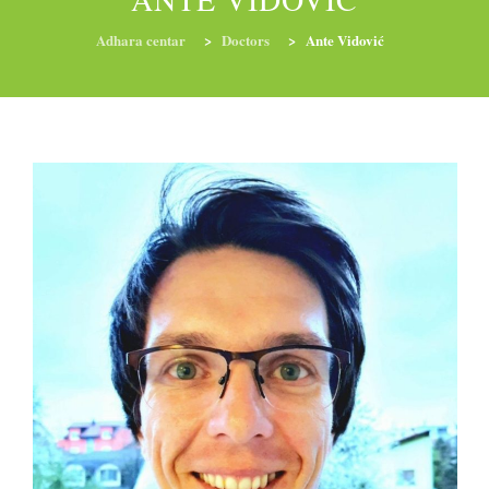
Adhara centar
>
Doctors
>
Ante Vidović
RADIONICE
NUTRI-ORDINACIJA
TRETMANI
YOGA I TRENINZI