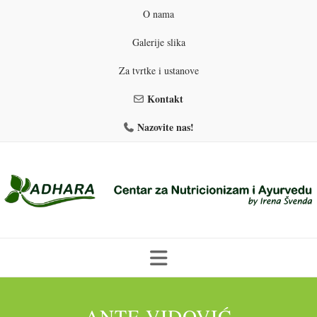
O nama
Galerije slika
Za tvrtke i ustanove
Kontakt
Nazovite nas!
Skip
to
PROGRAMI PREHRANE
PRIRODNO MRŠAVLJENJE
ANTE VIDOVIĆ
content