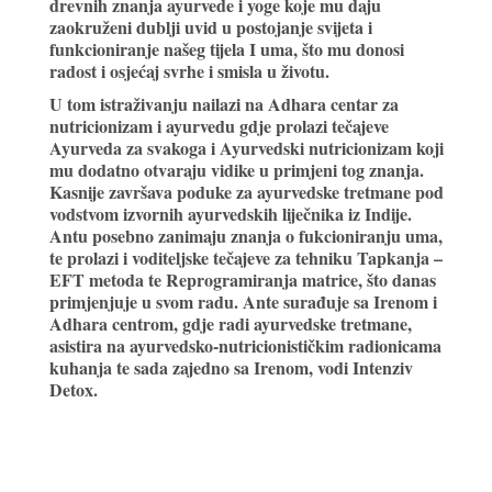
drevnih znanja ayurvede i yoge koje mu daju
zaokruženi dublji uvid u postojanje svijeta i
funkcioniranje našeg tijela I uma, što mu donosi
radost i osjećaj svrhe i smisla u životu.
U tom istraživanju nailazi na Adhara centar za
nutricionizam i ayurvedu gdje prolazi tečajeve
Ayurveda za svakoga i Ayurvedski nutricionizam koji
mu dodatno otvaraju vidike u primjeni tog znanja.
Kasnije završava poduke za ayurvedske tretmane pod
vodstvom izvornih ayurvedskih liječnika iz Indije.
Antu posebno zanimaju znanja o fukcioniranju uma,
te prolazi i voditeljske tečajeve za tehniku Tapkanja –
EFT metoda te Reprogramiranja matrice, što danas
primjenjuje u svom radu. Ante surađuje sa Irenom i
Adhara centrom, gdje radi ayurvedske tretmane,
asistira na ayurvedsko-nutricionističkim radionicama
kuhanja te sada zajedno sa Irenom, vodi Intenziv
Detox.