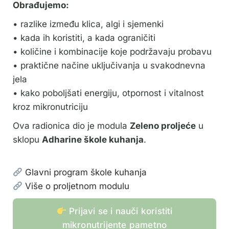
Obrađujemo:
• razlike između klica, algi i sjemenki
• kada ih koristiti, a kada ograničiti
• količine i kombinacije koje podržavaju probavu
• praktične načine uključivanja u svakodnevna
jela
• kako poboljšati energiju, otpornost i vitalnost
kroz mikronutriciju
Ova radionica dio je modula
Zeleno proljeće
u
sklopu
Adharine škole kuhanja
.
Glavni program škole kuhanja
Više o proljetnom modulu
Prijavi se i nauči koristiti
mikronutrijente pametno