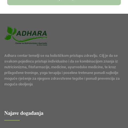
Adhara centar temelji se na holističkom pristupu zdravlju. Cilj je da se
svakom pojedincu pristupi individualno i da se kombinacijom znanja iz
nutricionizma, fitofarmacije, medicine, ayurvedske medicine, te kroz
prilagođene treninge, yoga terapiju i posebne tretmane ponudi najbolje
moguće rješenje za njegove zdravstvene tegobe i ponudi prevencija za
moguća oboljenja
Najave događanja