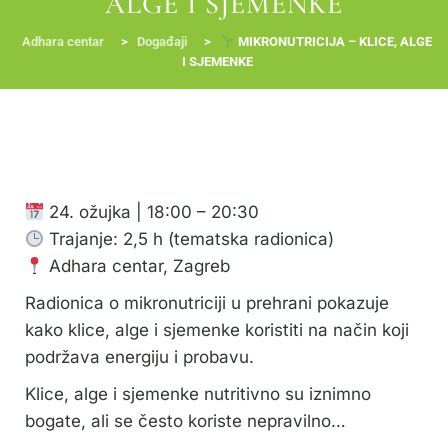
ALGE I SJEMENKE
Adhara centar
>
Događaji
>
MIKRONUTRICIJA – KLICE, ALGE
I SJEMENKE
RADIONICE
NUTRI-ORDINACIJA
TRETMANI
YOGA I TRENINZI
24. ožujka | 18:00 – 20:30
Trajanje: 2,5 h (tematska radionica)
Adhara centar, Zagreb
Radionica o mikronutriciji u prehrani pokazuje
kako klice, alge i sjemenke koristiti na način koji
podržava energiju i probavu.
Klice, alge i sjemenke nutritivno su iznimno
bogate, ali se često koriste nepravilno…