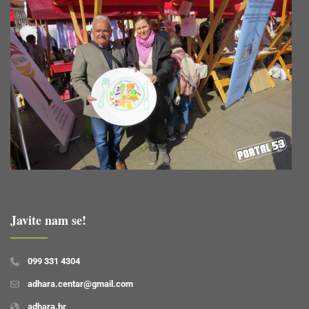
Javite nam se!
099 331 4304
adhara.centar@gmail.com
adhara.hr