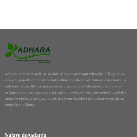
Adhara centar temelji se na holističkom pristupu zdravlju. Cilj je da se
svakom pojedincu pristupi individualno i da se kombinacijom znanja iz
nutricionizma, fitofarmacije, medicine, ayurvedske medicine, te kroz
prilagođene treninge, yoga terapiju i posebne tretmane ponudi najbolje
moguće rješenje za njegove zdravstvene tegobe i ponudi prevencija za
moguća oboljenja
Najave događanja