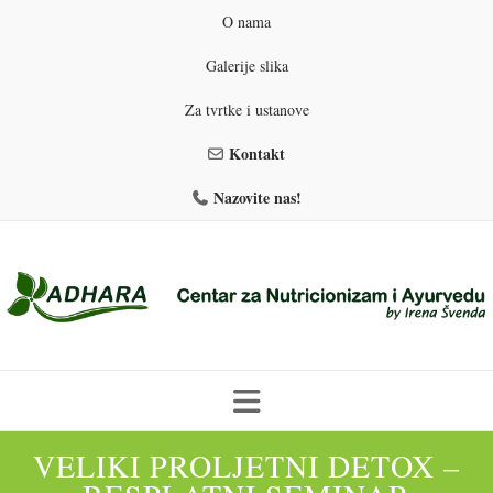
O nama
Galerije slika
Za tvrtke i ustanove
Kontakt
Nazovite nas!
Skip
VELIKI PROLJETNI DETOX –
to
PROGRAMI PREHRANE
PRIRODNO MRŠAVLJENJE
content