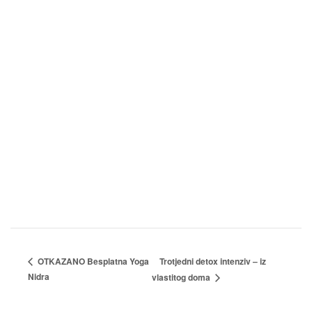
LOKACIJA
Adhara centar
Antunovac 27
Zagreb
,
Pogledaj na
Google maps-u
Trotjedni detox intenziv – iz
OTKAZANO Besplatna Yoga
Nidra
vlastitog doma