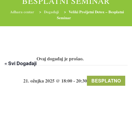
BESPLATNI SEMINAR
Adhara centar
>
Događaji
>
Veliki Proljetni Detox – Besplatni
Seminar
RADIONICE
NUTRI-ORDINACIJA
TRETMANI
YOGA I TRENINZI
Ovaj događaj je prošao.
« Svi Događaji
Petak, 21.
21. ožujka 2025 @ 18:00
-
20:30
BESPLATNO
ožujka
18:00 –
20:30
Online &
uživo