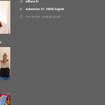
adhara.hr
Antunovac 27, 10000 Zagreb
Pon do Pet - 8:00 do 20:00
u!