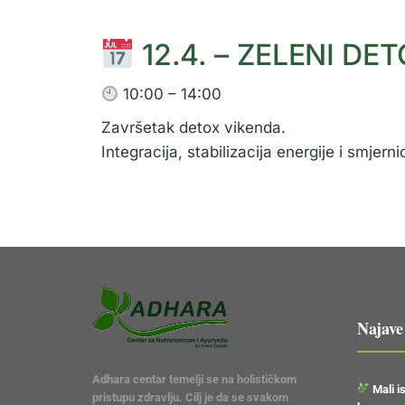
12.4. – ZELENI DET
10:00 – 14:00
Završetak detox vikenda.
Integracija, stabilizacija energije i smje
Najave
Adhara centar temelji se na holističkom
Mali is
pristupu zdravlju. Cilj je da se svakom