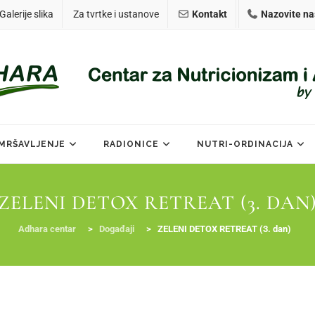
Galerije slika
Za tvrtke i ustanove
Kontakt
Nazovite na
MRŠAVLJENJE
RADIONICE
NUTRI-ORDINACIJA
ZELENI DETOX RETREAT (3. DAN
Adhara centar
>
Događaji
>
ZELENI DETOX RETREAT (3. dan)