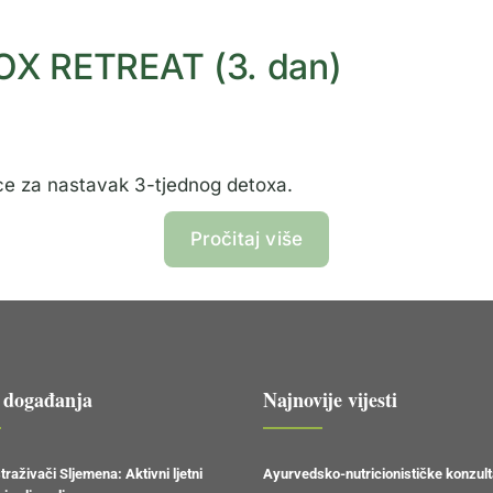
OX RETREAT (3. dan)
rnice za nastavak 3-tjednog detoxa.
Pročitaj više
 događanja
Najnovije vijesti
traživači Sljemena: Aktivni ljetni
Ayurvedsko-nutricionističke konzult