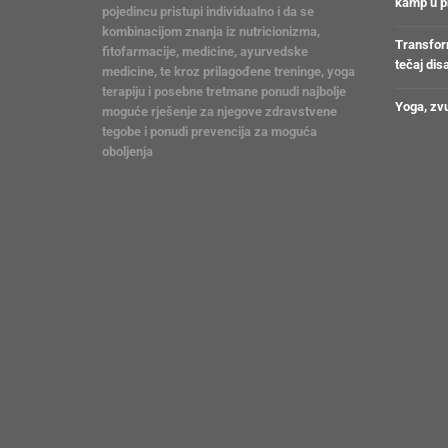
kamp u pr
pojedincu pristupi individualno i da se
kombinacijom znanja iz nutricionizma,
Transform
fitofarmacije, medicine, ayurvedske
tečaj dis
medicine, te kroz prilagođene treninge, yoga
terapiju i posebne tretmane ponudi najbolje
Yoga, zvu
moguće rješenje za njegove zdravstvene
tegobe i ponudi prevencija za moguća
oboljenja