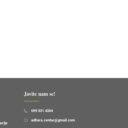
Javite nam se!
099 331 4304
adhara.centar@gmail.com
acije