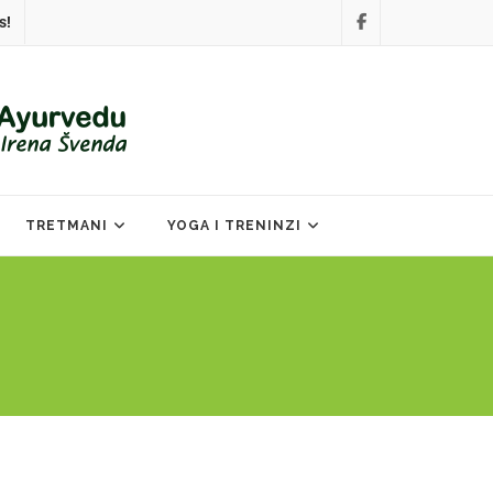
s!
TRETMANI
YOGA I TRENINZI
)