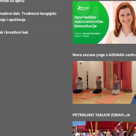
irodi za djecu
ativni dah: Trodnevni terapijski
anja i opuštanja
k i kreativni huk
Nova sezona yoge u ADHARA centr
PETRINJSKI TANJUR ZDRAVLJA