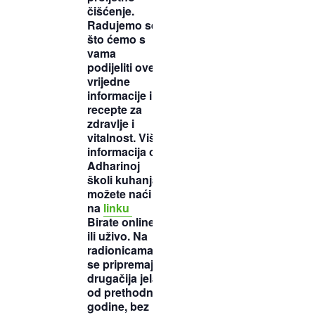
čišćenje.
Radujemo se
što ćemo s
vama
podijeliti ove
vrijedne
informacije i
recepte za
zdravlje i
vitalnost. Više
informacija o
Adharinoj
školi kuhanja
možete naći
na
linku
Birate online
ili uživo. Na
radionicama
se pripremaju
drugačija jela
od prethodne
godine, bez