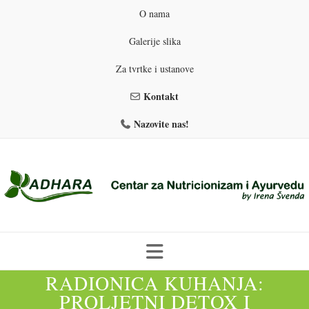
O nama
Galerije slika
Za tvrtke i ustanove
Kontakt
Nazovite nas!
Skip
RADIONICA KUHANJA:
to
PROLJETNI DETOX I
PROGRAMI PREHRANE
PRIRODNO MRŠAVLJENJE
content