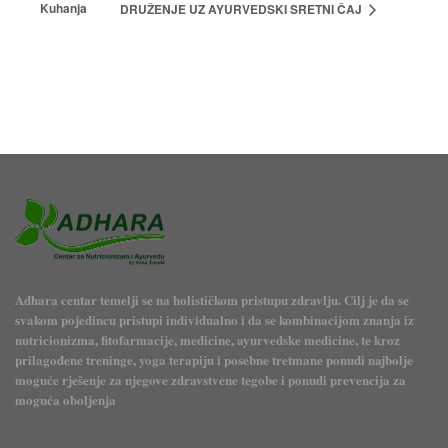
Kuhanja
DRUŽENJE UZ AYURVEDSKI SRETNI ČAJ
Adhara centar temelji se na holističkom pristupu zdravlju. Cilj je da se
svakom pojedincu pristupi individualno i da se kombinacijom znanja iz
nutricionizma, fitofarmacije, medicine, ayurvedske medicine, te kroz
prilagođene treninge, yoga terapiju i posebne tretmane ponudi najbolje
moguće rješenje za njegove zdravstvene tegobe i ponudi prevencija za
moguća oboljenja