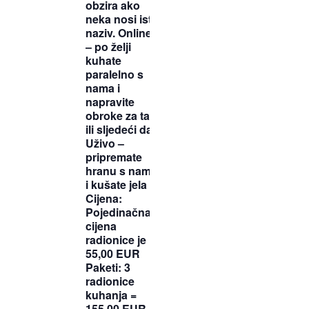
obzira ako
neka nosi isti
naziv. Online
– po želji
kuhate
paralelno s
nama i
napravite
obroke za taj
ili sljedeći dan
Uživo –
pripremate
hranu s nama
i kušate jela
Cijena:
Pojedinačna
cijena
radionice je
55,00 EUR
Paketi: 3
radionice
kuhanja =
155,00 EUR,