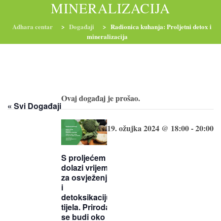
MINERALIZACIJA
Adhara centar
>
Događaji
>
Radionica kuhanja: Proljetni detox i
mineralizacija
RADIONICE
NUTRI-ORDINACIJA
TRETMANI
YOGA I TRENINZI
Ovaj događaj je prošao.
« Svi Događaji
19. ožujka 2024 @ 18:00
-
20:00
S proljećem
dolazi vrijeme
za osvježenje
i
detoksikaciju
tijela. Priroda
se budi oko