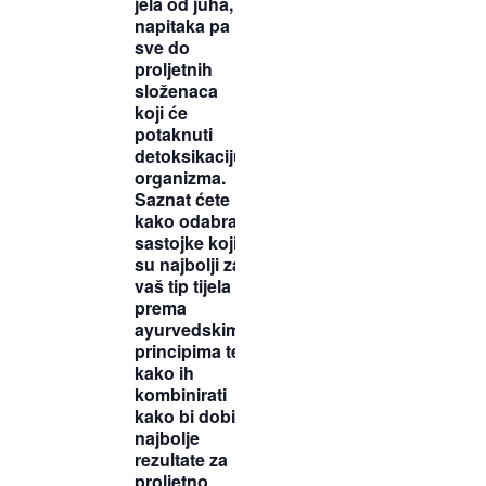
jela od juha,
napitaka pa
sve do
proljetnih
složenaca
koji će
potaknuti
detoksikaciju
organizma.
Saznat ćete
kako odabrati
sastojke koji
su najbolji za
vaš tip tijela
prema
ayurvedskim
principima te
kako ih
kombinirati
kako bi dobili
najbolje
rezultate za
proljetno