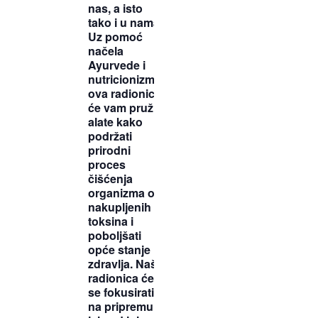
nas, a isto
tako i u nama.
Uz pomoć
načela
Ayurvede i
nutricionizma,
ova radionica
će vam pružiti
alate kako
podržati
prirodni
proces
čišćenja
organizma od
nakupljenih
toksina i
poboljšati
opće stanje
zdravlja. Naša
radionica će
se fokusirati
na pripremu