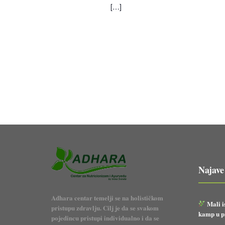
[…]
Najave
Adhara centar temelji se na holističkom
Mali i
pristupu zdravlju. Cilj je da se svakom
kamp u pr
pojedincu pristupi individualno i da se