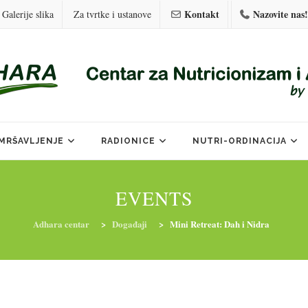
Kontakt
Nazovite nas!
Galerije slika
Za tvrtke i ustanove
MRŠAVLJENJE
RADIONICE
NUTRI-ORDINACIJA
EVENTS
Adhara centar
>
Događaji
>
Mini Retreat: Dah i Nidra