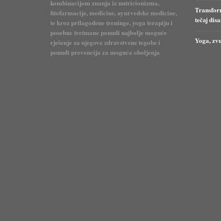
kombinacijom znanja iz nutricionizma,
Transform
fitofarmacije, medicine, ayurvedske medicine,
tečaj dis
te kroz prilagođene treninge, yoga terapiju i
posebne tretmane ponudi najbolje moguće
Yoga, zvu
rješenje za njegove zdravstvene tegobe i
ponudi prevencija za moguća oboljenja