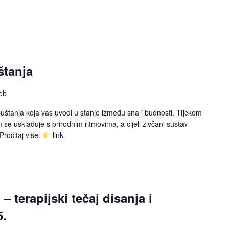
štanja
eb
štanja koja vas uvodi u stanje između sna i budnosti. Tijekom
m se usklađuje s prirodnim ritmovima, a cijeli živčani sustav
Pročitaj više:
link
– terapijski tečaj disanja i
5.