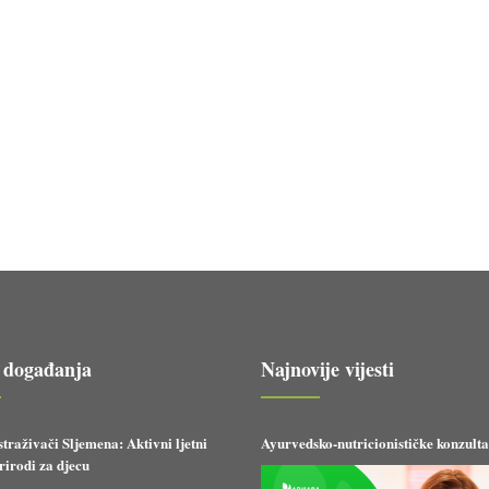
 događanja
Najnovije vijesti
straživači Sljemena: Aktivni ljetni
Ayurvedsko-nutricionističke konzulta
irodi za djecu