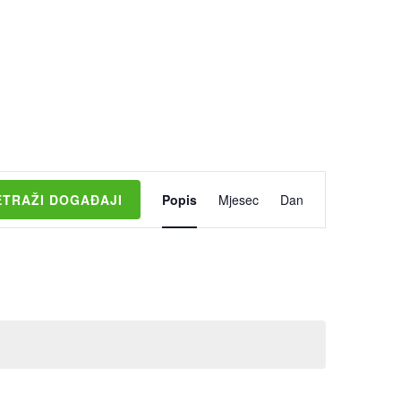
Događaj
ETRAŽI DOGAĐAJI
Popis
Mjesec
Dan
navigacija
pogleda