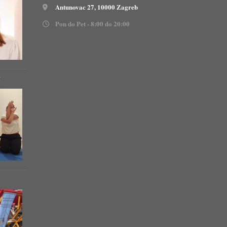
Antunovac 27, 10000 Zagreb
Pon do Pet - 8:00 do 20:00
!