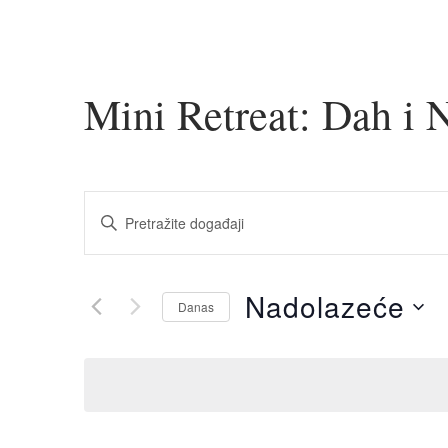
Mini Retreat: Dah i 
Događaji
Unesite
pretraga
ključnu
riječ.
i
Pretražite
navigacija
Događaji
Nadolazeće
Danas
pregleda
prema
ključnoj
Odaberite
riječi.
datum.