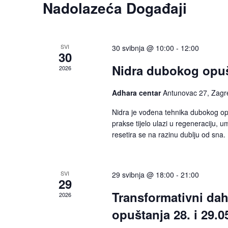
Nadolazeća Događaji
SVI
30 svibnja @ 10:00
-
12:00
30
Nidra dubokog opu
2026
Adhara centar
Antunovac 27, Zagr
Nidra je vođena tehnika dubokog opu
prakse tijelo ulazi u regeneraciju, u
resetira se na razinu dublju od sna. 
SVI
29 svibnja @ 18:00
-
21:00
29
Transformativni dah 
2026
opuštanja 28. i 29.0