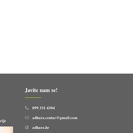
Javite nam se!
099 331 4304
adhara.centar@gmail.com
cije
adhara.hr