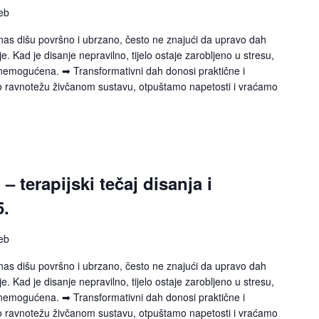
eb
s dišu površno i ubrzano, često ne znajući da upravo dah
je. Kad je disanje nepravilno, tijelo ostaje zarobljeno u stresu,
 onemogućena. ➡ Transformativni dah donosi praktične i
o ravnotežu živčanom sustavu, otpuštamo napetosti i vraćamo
– terapijski tečaj disanja i
5.
eb
s dišu površno i ubrzano, često ne znajući da upravo dah
je. Kad je disanje nepravilno, tijelo ostaje zarobljeno u stresu,
 onemogućena. ➡ Transformativni dah donosi praktične i
o ravnotežu živčanom sustavu, otpuštamo napetosti i vraćamo