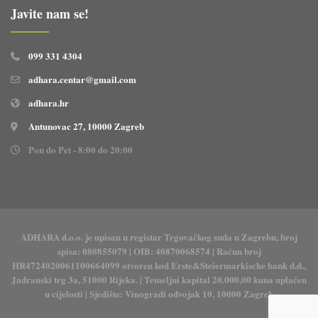
Javite nam se!
099 331 4304
adhara.centar@gmail.com
adhara.hr
Antunovac 27, 10000 Zagreb
Pon do Pet - 8:00 do 20:00
ADHARA d.o.o. je upisan u registar Trgovačkog suda u Zagrebu, broj
spisa: 080855079 | OIB: 40870068574 | Račun broj
HR4724020061100664099 otvoren kod Erste&Steiermarkische bank d.d.,
Jadranski trg 3a, 51000 Rijeka. | Temeljni kapital 20.000,00 kuna uplaćen
u cijelosti | Sjedište: Vinogradi odvojak 10, 10000 Zagreb