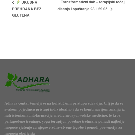
Transformativni dah – terapijski tečaj
UKUSNA
PREHRANA BEZ
disanja i opuštanja 28. i 29.05.
GLUTENA
Adhara centar temelji se na holističkom pristupu zdravlju. Cilj je da se
svakom pojedincu pristupi individualno i da se kombinacijom znanja iz
nutricionizma, fitofarmacije, medicine, ayurvedske medicine, te kroz
prilagođene treninge, yoga terapiju i posebne tretmane ponudi najbolje
moguće rješenje za njegove zdravstvene tegobe i ponudi prevencija za
moguća oboljenja