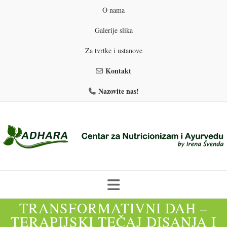
O nama
Galerije slika
Za tvrtke i ustanove
Kontakt
Nazovite nas!
Skip
TRANSFORMATIVNI DAH –
to
TERAPIJSKI TEČAJ DISANJA I
PROGRAMI PREHRANE
PRIRODNO MRŠAVLJENJE
content