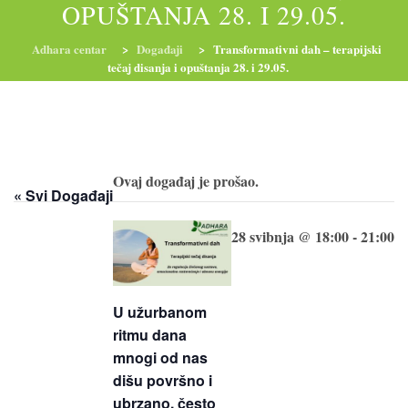
OPUŠTANJA 28. I 29.05.
Adhara centar
>
Događaji
>
Transformativni dah – terapijski
tečaj disanja i opuštanja 28. i 29.05.
RADIONICE
NUTRI-ORDINACIJA
TRETMANI
YOGA I TRENINZI
Ovaj događaj je prošao.
« Svi Događaji
28 svibnja @ 18:00
-
21:00
U užurbanom
ritmu dana
mnogi od nas
dišu površno i
ubrzano, često