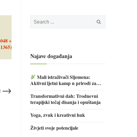
Search
for:
2048 ×
1365)
Najave događanja
Mali istraživači Sljemena:
Aktivni ljetni kamp u prirodi za
→
djecu
t
Transformativni dah: Trodnevni
terapijski tečaj disanja i opuštanja
Yoga, zvuk i kreativni huk
Živjeti svoje potencijale