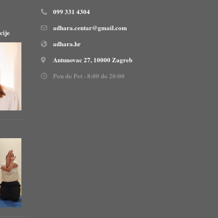
099 331 4304
adhara.centar@gmail.com
cije
adhara.hr
Antunovac 27, 10000 Zagreb
Pon do Pet - 8:00 do 20:00
!