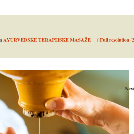
in
AYURVEDSKE TERAPIJSKE MASAŽE
Full resolution (
Nex