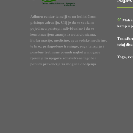
Adhara centar temelji se na holističkom
Mali i
pristupu zdravlju. Cilj je da se svakom
kamp u pr
pojedincu pristupi individualno i da se
kombinacijom znanja iz nutricionizma,
Transform
fitofarmacije, medicine, ayurvedske medicine,
tečaj dis
te kroz prilagođene treninge, yoga terapiju i
posebne tretmane ponudi najbolje moguće
Yoga, zvu
rješenje za njegove zdravstvene tegobe i
ponudi prevencija za moguća oboljenja