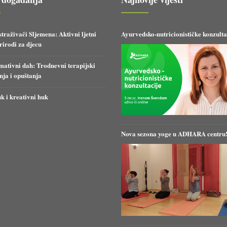
straživači Sljemena: Aktivni ljetni
Ayurvedsko-nutricionističke konzulta
irodi za djecu
ativni dah: Trodnevni terapijski
anja i opuštanja
k i kreativni huk
Nova sezona yoge u ADHARA centru