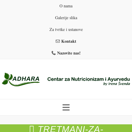
O nama
Galerije slika
Za tvrtke i ustanove
Kontakt
Nazovite nas!
Skip
to
TRETMANI-ZA-
PROGRAMI PREHRANE
PRIRODNO MRŠAVLJENJE
content