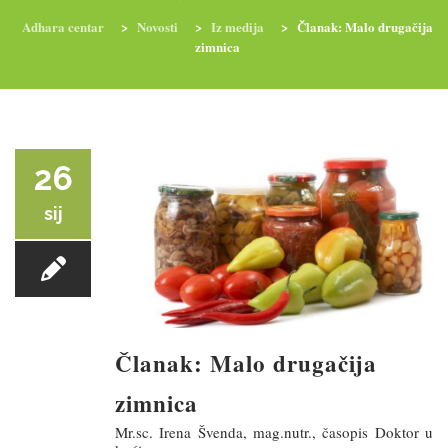
Adhara centar
>
Novosti
>
Iz medija
>
Članak: Malo drugačija
zimnica
RADIONICE
NUTRI-ORDINACIJA
TRETMANI
YOGA I TRENINZI
26
sij
Članak: Malo drugačija
zimnica
Mr.sc. Irena Švenda, mag.nutr., časopis Doktor u