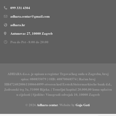
099 331 4304
adhara.centar@gmail.com
adhara.hr
Antunovac 27, 10000 Zagreb
Pon do Pet - 8:00 do 20:00
ADHARA d.o.o. je upisan u registar Trgovačkog suda u Zagrebu, broj
spisa: 080855079 | OIB: 40870068574 | Račun broj
HR4724020061100664099 otvoren kod Erste&Steiermarkische bank d.d.,
Jadranski trg 3a, 51000 Rijeka. | Temeljni kapital 20.000,00 kuna uplaćen
u cijelosti | Sjedište: Vinogradi odvojak 10, 10000 Zagreb
© 2026
Adhara centar
. Website by
Gaja Gati