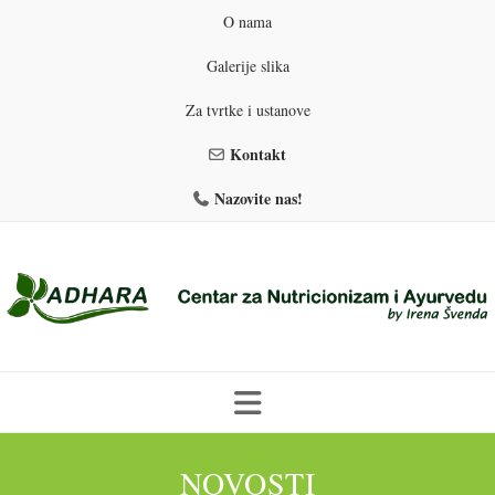
O nama
Galerije slika
Za tvrtke i ustanove
Kontakt
Nazovite nas!
Skip
to
NOVOSTI
PROGRAMI PREHRANE
PRIRODNO MRŠAVLJENJE
content