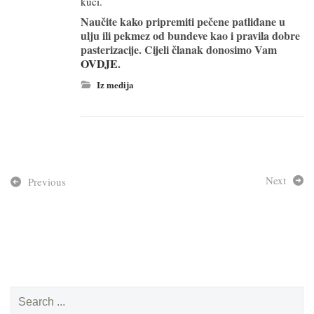
kući.
Naučite kako pripremiti pečene patliđane u
ulju ili pekmez od bundeve kao i pravila dobre
pasterizacije. Cijeli članak donosimo Vam
OVDJE
.
Iz medija
Next
Previous
Search
for: