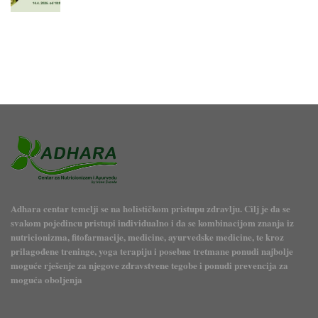
Adhara centar temelji se na holističkom pristupu zdravlju. Cilj je da se
svakom pojedincu pristupi individualno i da se kombinacijom znanja iz
nutricionizma, fitofarmacije, medicine, ayurvedske medicine, te kroz
prilagođene treninge, yoga terapiju i posebne tretmane ponudi najbolje
moguće rješenje za njegove zdravstvene tegobe i ponudi prevencija za
moguća oboljenja