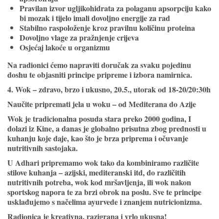
Pravilan izvor ugljikohidrata za polaganu apsorpciju kako
bi mozak i tijelo imali dovoljno energije za rad
Stabilno raspoloženje kroz pravilnu količinu proteina
Dovoljno vlage za pražnjenje crijeva
Osjećaj lakoće u organizmu
Na radionici ćemo napraviti doručak za svaku pojedinu
doshu te objasniti principe pripreme i izbora namirnica.
4. Wok – zdravo, brzo i ukusno, 20.5., utorak od 18-20/20:30h
Naučite pripremati jela u woku – od Mediterana do Azije
Wok je tradicionalna posuda stara preko 2000 godina, I
dolazi iz Kine, a danas je globalno prisutna zbog prednosti u
kuhanju koje daje, kao što je brza priprema i očuvanje
nutritivnih sastojaka.
U Adhari pripremamo wok tako da kombiniramo različite
stilove kuhanja – azijski, mediteranski itd, do različitih
nutritivnih potreba, wok kod mršavljenja, ili wok nakon
sportskog napora te za brzi obrok na poslu. Sve te principe
usklađujemo s načelima ayurvede i znanjem nutricionizma.
Radionica je kreativna, razigrana i vrlo ukusna!