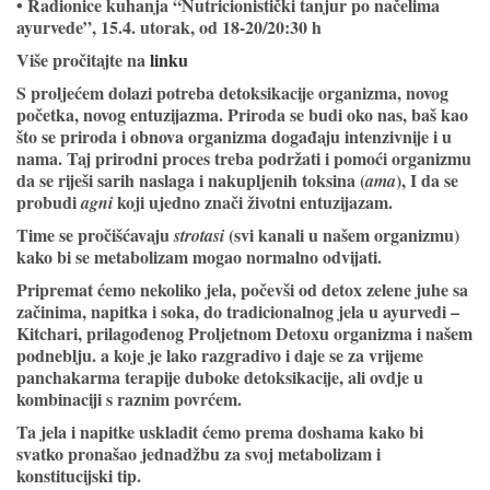
• Radionice kuhanja “Nutricionistički tanjur po načelima
ayurvede”, 15.4. utorak, od 18-20/20:30 h
Više pročitajte na
linku
S proljećem dolazi potreba detoksikacije organizma, novog
početka, novog entuzijazma. Priroda se budi oko nas, baš kao
što se priroda i obnova organizma događaju intenzivnije i u
nama. Taj prirodni proces treba podržati i pomoći organizmu
da se riješi sarih naslaga i nakupljenih toksina (
), I da se
ama
probudi
koji ujedno znači životni entuzijazam.
agni
Time se pročišćavaju
(svi kanali u našem organizmu)
strotasi
kako bi se metabolizam mogao normalno odvijati.
Pripremat ćemo nekoliko jela, počevši od detox zelene juhe sa
začinima, napitka i soka, do tradicionalnog jela u ayurvedi –
Kitchari, prilagođenog Proljetnom Detoxu organizma i našem
podneblju. a koje je lako razgradivo i daje se za vrijeme
panchakarma terapije duboke detoksikacije, ali ovdje u
kombinaciji s raznim povrćem.
Ta jela i napitke uskladit ćemo prema doshama kako bi
svatko pronašao jednadžbu za svoj metabolizam i
konstitucijski tip.