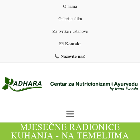
O nama
Galerije slika
Za tvrtke i ustanove
Kontakt
Nazovite nas!
MJESEČNE RADIONICE
Skip
to
KUHANJA - NA TEMELJIMA
PROGRAMI PREHRANE
PRIRODNO MRŠAVLJENJE
content