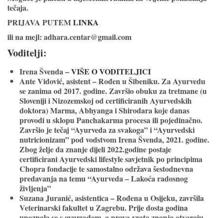
tečaja.
PRIJAVA PUTEM
LINKA
ili na mejl: adhara.centar@gmail.com
Voditelji
:
Irena Švenda –
VIŠE O VODITELJICI
Ante Vidović, asistent – Rođen u Šibeniku. Za Ayurvedu
se zanima od 2017. godine. Završio obuku za tretmane (u
Sloveniji i Nizozemskoj od certificiranih Ayurvedskih
doktora) Marma, Abhyanga i Shirodara koje danas
provodi u sklopu Panchakarma procesa ili pojedinačno.
Završio je tečaj “Ayurveda za svakoga” i “Ayurvedski
nutricionizam” pod vodstvom Irena Švenda, 2021. godine.
Zbog želje da znanje dijeli 2022.godine postaje
certificirani Ayurvedski lifestyle savjetnik po principima
Chopra fondacije te samostalno održava šestodnevna
predavanja na temu “Ayurveda – Lakoća radosnog
življenja”
Suzana Juranić, asistentica – Rođena u Osijeku, završila
Veterinarski fakultet u Zagrebu. Prije dosta godina
upoznala se s ayurvedom, a prava vrata znanja otvaraju