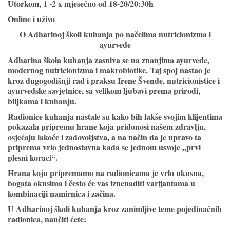
Utorkom, 1 -2 x mjesečno od 18-20/20:30h
Online i uživo
O Adharinoj školi kuhanja po načelima nutricionizma i
ayurvede
Adharina škola kuhanja zasniva se na znanjima ayurvede,
modernog nutricionizma i makrobiotike. Taj spoj nastao je
kroz dugogodišnji rad i praksu Irene Švende, nutricionistice i
ayurvedske savjetnice, sa velikom ljubavi prema prirodi,
biljkama i kuhanju.
Radionice kuhanja nastale su kako bih lakše svojim klijentima
pokazala pripremu hrane koja pridonosi našem zdravlju,
osjećaju lakoće i zadovoljstva, a na način da je upravo ta
priprema vrlo jednostavna kada se jednom usvoje „prvi
plesni koraci“.
Hrana koju pripremamo na radionicama je vrlo ukusna,
bogata okusima i često će vas iznenaditi varijantama u
kombinaciji namirnica i začina.
U
Adharinoj školi kuhanja
kroz zanimljive teme pojedinačnih
radionica, naučiti ćete: