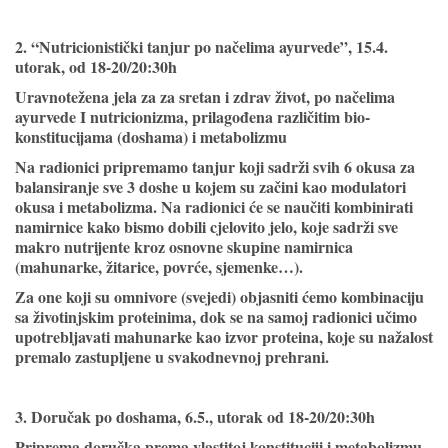
2. “Nutricionistički tanjur po načelima ayurvede”, 15.4.
utorak, od 18-20/20:30h
Uravnotežena jela za za sretan i zdrav život, po načelima
ayurvede I nutricionizma, prilagođena različitim bio-
konstitucijama (doshama) i metabolizmu
Na radionici pripremamo tanjur koji sadrži svih 6 okusa za
balansiranje sve 3 doshe u kojem su začini kao modulatori
okusa i metabolizma. Na radionici će se naučiti kombinirati
namirnice kako bismo dobili cjelovito jelo, koje sadrži sve
makro nutrijente kroz osnovne skupine namirnica
(mahunarke, žitarice, povrće, sjemenke…).
Za one koji su omnivore (svejedi) objasniti ćemo kombinaciju
sa životinjskim proteinima, dok se na samoj radionici učimo
upotrebljavati mahunarke kao izvor proteina, koje su nažalost
premalo zastupljene u svakodnevnoj prehrani.
3. Doručak po doshama, 6.5., utorak od 18-20/20:30h
Priprema doručka prema vlastitoj konstituciji i metabolizmu