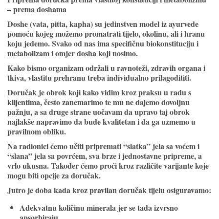
– prema doshama
Doshe (vata, pitta, kapha) su jedinstven model iz ayurvede
pomoću kojeg možemo promatrati tijelo, okolinu, ali i hranu
koju jedemo. Svako od nas ima specifičnu biokonstituciju i
metabolizam i omjer dosha koji nosimo.
Kako bismo organizam održali u ravnoteži, zdravih organa i
tkiva, vlastitu prehranu treba individualno prilagodititi.
Doručak je obrok koji kako vidim kroz praksu u radu s
klijentima, često zanemarimo te mu ne dajemo dovoljnu
pažnju, a sa druge strane uočavam da upravo taj obrok
najlakše napravimo da bude kvalitetan i da ga uzmemo u
pravilnom obliku.
Na radionici ćemo učiti pripremati “slatka” jela sa voćem i
“slana” jela sa povrćem, sva brze i jednostavne pripreme, a
vrlo ukusna. Također ćemo proći kroz različite varijante koje
mogu biti opcije za doručak.
Jutro je doba kada kroz pravilan doručak tijelu osiguravamo:
Adekvatnu količinu minerala jer se tada izvrsno
apsorbiraju