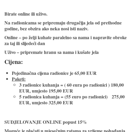
Birate online ili uživo.
Na radionicama se pripremaju drugačija jela od prethodne
godine, bez obzira ako neka nosi isti naziv.
Online
– po želji kuhate paralelno sa nama i napravite obroke
za taj ili slijedeći dan
Uživo
– pripremate hranu sa nama i kušate jela
Cijena:
Pojedinačna cijena radionice je 65,00 EUR
Paketi:
3 radionice kuhanja = ( 60 eura po radionici ) 180,00
EUR, umjesto 195,00 EUR
5 radionica kuhanja = (55 euro po radionici) 275,00
EUR, umjesto 325,00 EUR
SUDJELOVANJE ONLINE popust 15%
Moguće je plaćati u mjesečnim ratama za vrijeme pohađanja