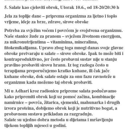
5. Salate kao cjeloviti obrok, Utorak 10.6., od 18-20/20:30 h
Jela za toplije dane – priprema organizma za ljetno i toplo
vrijeme, ideje za brze, zdrave, sirove obroke
Potreba za svježim voćem i povrćem je svojstvena organizmu.
Naše stanice žude za pranom – svježom životnom energijom,
za mikronutrijentima – vitaminima, mineralima,
fitokemikalijama. Upravo zbog toga mnogi danas svoje glavne
obroke pretvaraju u salate – sirove obroke. Ipak to može biti i
kontraproduktivno, jer često probavni sustav nije u stanju
pravilno probaviti sirovu hranu. Iz tog razloga često u
terapijama preporučujemo kratko kuhane, ili čak jače
kuhane obroke, dok salate ostaju za onu fazu ravnoteže u
organizmu kada možemo taj obrok probaviti.
Mi u Adhari kroz radionicu pripreme salata podučavamo
kako pripremiti obrok koji uz pomoć začina, kombinacije
namirnice – povrća, žitarica, sjemenki, mahunarka i drugih
izvora proteina, dobijemo obrok koji je nutritivno bogat, a
probavnom sustavu prikladan za razgradnju.
Salate su ujedno dobra metoda u dijetama i mršavljenju
tijekom toplijih mjeseci u godini.