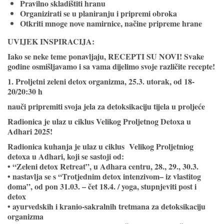
Pravilno skladištiti hranu
Organizirati se u planiranju i pripremi obroka
Otkriti mnoge nove namirnice, načine pripreme hrane
UVIJEK INSPIRACIJA:
Iako se neke teme ponavljaju,
RECEPTI SU NOVI
! Svake
godine osmišljavamo i sa vama dijelimo svoje različite recepte!
1. Proljetni zeleni detox organizma, 25.3. utorak, od 18-
20/20:30 h
nauči pripremiti svoja jela za detoksikaciju tijela u proljeće
Radionica je ulaz u ciklus Velikog Proljetnog Detoxa u
Adhari 2025!
Radionica kuhanja je ulaz u ciklus Velikog Proljetniog
detoxa u Adhari, koji se sastoji od:
• “Zeleni detox Retreat”, u Adhara centru, 28., 29., 30.3.
• nastavlja se s “Trotjednim detox intenzivom– iz vlastitog
doma”, od pon 31.03. – čet 18.4. / yoga, stupnjeviti post i
detox
• ayurvedskih i kranio-sakralnih tretmana za detoksikaciju
organizma