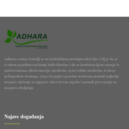
Adhara centar temelji se na holističkom pristupu zdravlju. Cilj je da se
svakom pojedincu pristupi individualno i da se kombinacijom znanja iz
nutricionizma, fitofarmacije, medicine, ayurvedske medicine, te kroz
prilagođene treninge, yoga terapiju i posebne tretmane ponudi najbolje
moguće rješenje za njegove zdravstvene tegobe i ponudi prevencija za
moguća oboljenja
Najave događanja