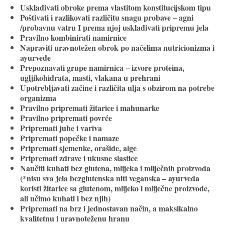
Usklađivati obroke prema vlastitom konstitucijskom tipu
Poštivati i razlikovati različitu snagu probave – agni
/probavnu vatru I prema njoj usklađivati pripremu jela
Pravilno kombinirati namirnice
Napraviti uravnotežen obrok po načelima nutricionizma i
ayurvede
Prepoznavati grupe namirnica – izvore proteina,
ugljikohidrata, masti, vlakana u prehrani
Upotrebljavati začine i različita ulja s obzirom na potrebe
organizma
Pravilno pripremati žitarice i mahunarke
Pravilno pripremati povrće
Pripremati juhe i variva
Pripremati popečke i namaze
Pripremati sjemenke, orašide, alge
Pripremati zdrave i ukusne slastice
Naučiti kuhati bez glutena, mlijeka i mliječnih proizvoda
(*nisu sva jela bezglutenska niti veganska – ayurveda
koristi žitarice sa glutenom, mlijeko i mliječne proizvode,
ali učimo kuhati i bez njih)
Pripremati na brz i jednostavan način, a maksikalno
kvalitetnu i uravnoteženu hranu