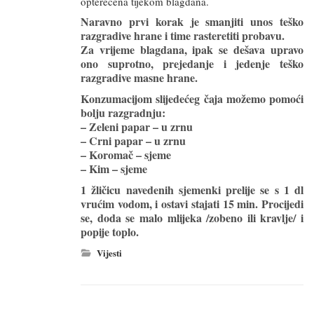
opterećena tijekom blagdana.
Naravno prvi korak je smanjiti unos teško
razgradive hrane i time rasteretiti probavu.
Za vrijeme blagdana, ipak se dešava upravo
ono suprotno, prejedanje i jedenje teško
razgradive masne hrane.
Konzumacijom slijedećeg čaja možemo pomoći
bolju razgradnju:
– Zeleni papar – u zrnu
– Crni papar – u zrnu
– Koromač – sjeme
– Kim – sjeme
1 žličicu navedenih sjemenki prelije se s 1 dl
vrućim vodom, i ostavi stajati 15 min. Procijedi
se, doda se malo mlijeka /zobeno ili kravlje/ i
popije toplo.
Vijesti