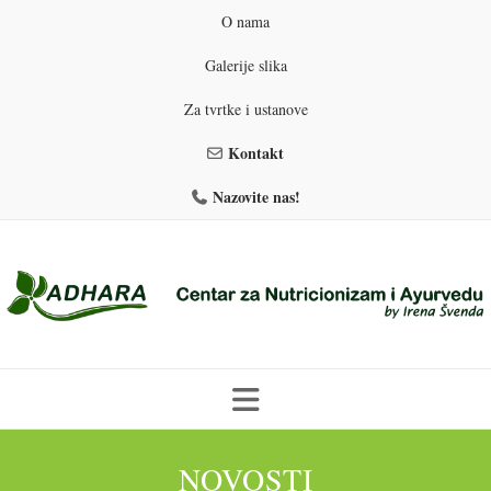
O nama
Galerije slika
Za tvrtke i ustanove
Kontakt
Nazovite nas!
Skip
to
NOVOSTI
PROGRAMI PREHRANE
PRIRODNO MRŠAVLJENJE
content