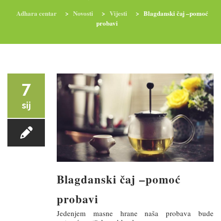
Adhara centar
>
Novosti
>
Vijesti
>
Blagdanski čaj –pomoć
probavi
RADIONICE
NUTRI-ORDINACIJA
TRETMANI
YOGA I TRENINZI
7
sij
Blagdanski čaj –pomoć
probavi
Jedenjem masne hrane naša probava bude