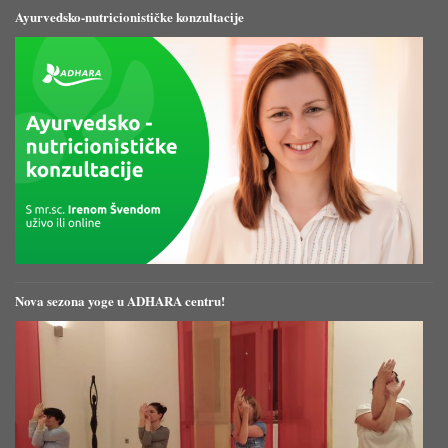
vidi jaka stenoza (10 cm) s
Ayurvedsko-nutricionističke konzultacije
ulanom infiltracijom stijenke. Taj
dio terminalnog ileuma privučen
uz drugu vijugu ileuma što
upućuje na mogućnost nekadašnje
penetracije te mogućnost
postojanja fistule u tom dijelu.
Zbog takvih nalaza potrebno je
napraviti eksplorativnu
laparotomiju. Ponovo uvedena
enteralna prehrana i zamjena
terapije imuranom sa
metotreksatom (20mg
intramuskularno 1 tjedno). Na
Nova sezona yoge u ADHARA centru!
laparotomiji nađene fistule
ileoilealis multiple (neaktivne) i
ileosignoidalne, a posljedične
priraslice su davale dojam
luminalnog polipoidnog tumora.
Sve opisane promjene „hladne“ i
posljedica su 2007. Kada se