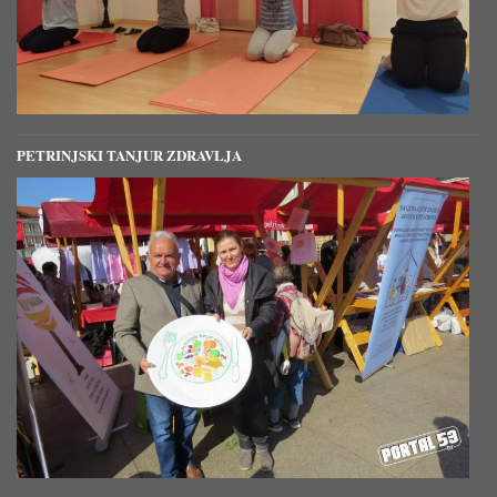
klinički prezentiralo sa akutnim
abdomenom pod sumnjom na
perforirani apendicitis. Za
previđati je da je tada bila
penetracija. Nakon operacije opće
stanje dobro, nastavak terapije
PETRINJSKI TANJUR ZDRAVLJA
metotreksata i prebacivanje u
Klinički bolnički centar Sestre
Milosrdnice (2015.). Redovne
kontrole u Gastroenterološkoj
ambulanti, nalazi CRP u granici
normalne, dok je nalaz
kalprotektina stalno malo povišen.
Metotreksat nakon nekog vremena
zamijenjen iz intamuskularne
primjene u peroralnu primjenu
(1xtjedno 20mg). Nakon godine
dana od operacije učinjena
kolonoskopija, pregled do
ileokolonične anastomoze , na