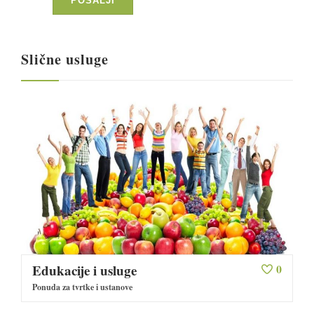
ulkusi, a sam je lumen bio sužen,
PHD pokazuje odgovarajuću
upalnu infiltraciju. Na pasaži prije
Slične usluge
terminalnog ileuma se vidi 5-6 cm
suženog lumena. Nastavak
redovitih kontrola svakih par
mjeseci gdje u drugoj polovici
2011. počinje dolaziti do
povišenja upalnih parametara što
upućuje na blagi relaps, no budući
da povišenje nije veliko nema
potrebe za promjenom terapije.
Nastupilo pogoršanje grčevitim
bolovima u trbuhu, gubitkom
apetita i porastom upalnih
parametara uvedena enteralna
prehrana uz prekid terapije.
Edukacije i usluge
0
Učinjena MR enterografija na
Ponuda za tvrtke i ustanove
kojoj se pokazalo da je terminalni
ileum u dužini 12 cm