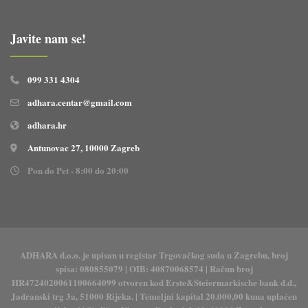
samoj anastomozi areal zauzima
do 50% površine sluznice
Javite nam se!
cirkumferencije s konfluirajućim
ulceracijama, a u području sigme i
rektuma multiple aftozne erozije
099 331 4304
promjera do 5 mm koje zauzimaju
do 10% površine ukupne sluznice.
adhara.centar@gmail.com
TT ožiljak sigme je uredan.
adhara.hr
Također učinjena MR
enterografija koja ne pokazuje
Antunovac 27, 10000 Zagreb
zadebljanje stijenki, stenoza ili
Pon do Pet - 8:00 do 20:00
kakvih drugih promjena stijenke
tankog crijeva.
ADHARA d.o.o. je upisan u registar Trgovačkog suda u Zagrebu, broj
spisa: 080855079 | OIB: 40870068574 | Račun broj
HR4724020061100664099 otvoren kod Erste&Steiermarkische bank d.d.,
Jadranski trg 3a, 51000 Rijeka. | Temeljni kapital 20.000,00 kuna uplaćen