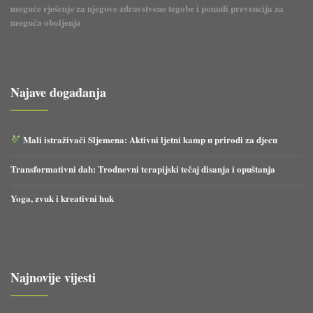
moguće rješenje za njegove zdravstvene tegobe i ponudi prevencija za
upalnih parametara, nakon skoro
moguća oboljenja
2 godine godine terapije
imuranom uz stalno blago
povišene upalne parametre
preporuča se učiniti kontrolna
kolonoskopija. Ulaz u terminalni
Najave događanja
ileum stenoziran i gotovo
neprimjetan, sluznica upaljena sa
edemom, prožeta ulkusima i akon
Mali istraživači Sljemena: Aktivni ljetni kamp u prirodi za djecu
nekoliko cm uslijedi jaka stenoza
kroz koju se ne uspije proći.
Transformativni dah: Trodnevni terapijski tečaj disanja i opuštanja
Debelo crijevo u području lijeve
fleksure i prijelaza u sigmu nalazi
Yoga, zvuk i kreativni huk
se edem i fibrin. Na pordučju
prelaska sigme u rektum lumen
gotovo opstruiran polipoznom
tumoroznom tvorbom promjera
oko 3 cm, upaljenje površinske
Najnovije vijesti
usluznice sa fibrinom. Također
učinjena MR enterografija gdje se