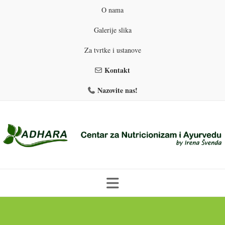
O nama
Galerije slika
Za tvrtke i ustanove
Kontakt
Nazovite nas!
Skip
to
PROGRAMI PREHRANE
PRIRODNO MRŠAVLJENJE
content