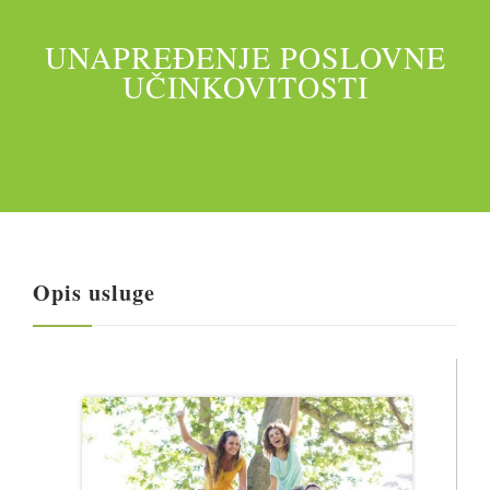
UNAPREĐENJE POSLOVNE
UČINKOVITOSTI
RADIONICE
NUTRI-ORDINACIJA
TRETMANI
YOGA I TRENINZI
Opis usluge