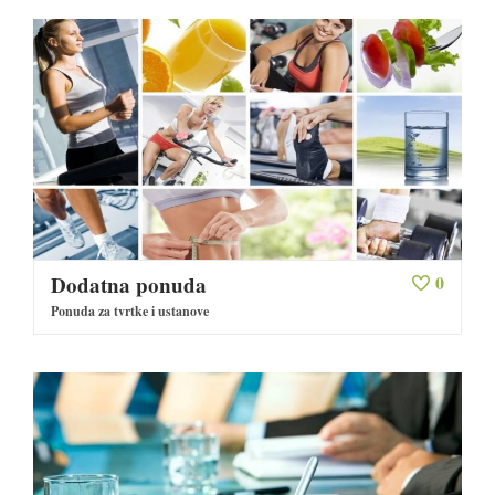
promijenjenim rigidan, zadebljane
stijenke od 1 cm uz sužen lumen
na nekoliko milimetara.
Prestenotično crijevo diskretno
šire najvećeg promjera do 3.3 cm.
Uz promijenjeni terminalni ileum
je adheriran kratki odsječak druge
vijuge također promijenjenog
ileuma, 4 cm stjenke zadebljanja,
suženog nepravilnog ekcentričnog
lumena. Također bila na pregledu
kod kirurga. Ponovo
Dodatna ponuda
0
hospitalizirana kako bi se učinila
Ponuda za tvrtke i ustanove
kolonoskopija, na kojem se vidi
pored terminalnog ileuma u
kojem jaka upala zahvaća
cirkularno sluznicu tankog
crijeva, upala je prisutna i u
debelom crijevu, no u blažoj
formi, pretežito u stadiju afta. Da
tih upalnih promjena u debelom