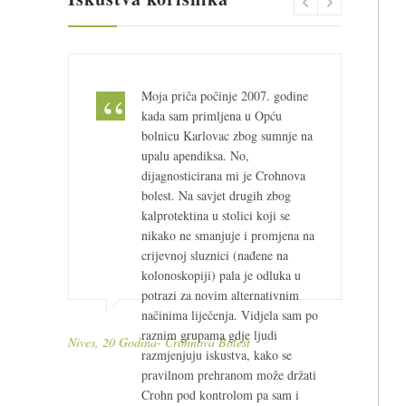
Moja priča počinje 2007. godine
kada sam primljena u Opću
bolnicu Karlovac zbog sumnje na
upalu apendiksa. No,
dijagnosticirana mi je Crohnova
bolest. Na savjet drugih zbog
kalprotektina u stolici koji se
nikako ne smanjuje i promjena na
crijevnoj sluznici (nađene na
kolonoskopiji) pala je odluka u
potrazi za novim alternativnim
načinima liječenja. Vidjela sam po
raznim grupama gdje ljudi
Nives, 20 Godina- Crohnova Bolest
Regula
razmjenjuju iskustva, kako se
pravilnom prehranom može držati
Crohn pod kontrolom pa sam i