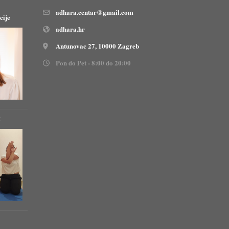
adhara.centar@gmail.com
cije
adhara.hr
Antunovac 27, 10000 Zagreb
Pon do Pet - 8:00 do 20:00
!