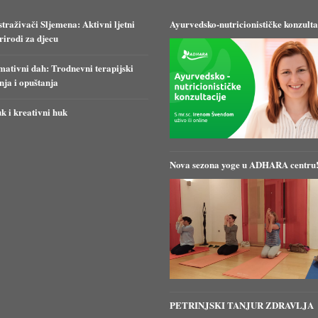
straživači Sljemena: Aktivni ljetni
Ayurvedsko-nutricionističke konzulta
irodi za djecu
ativni dah: Trodnevni terapijski
anja i opuštanja
k i kreativni huk
Nova sezona yoge u ADHARA centru
PETRINJSKI TANJUR ZDRAVLJA