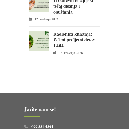
Trodnevni terapijski
tečaj disanja i
opuštanja
12. svibnja 2026
Radionica kuhanja:
Zeleni proljetni detox
14.04.
13. travnja 2026
Javite nam se!
099 331 4304