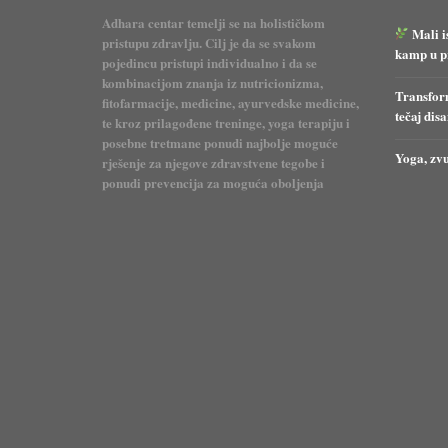
Adhara centar temelji se na holističkom
Mali i
pristupu zdravlju. Cilj je da se svakom
kamp u pr
pojedincu pristupi individualno i da se
kombinacijom znanja iz nutricionizma,
Transform
fitofarmacije, medicine, ayurvedske medicine,
tečaj dis
te kroz prilagođene treninge, yoga terapiju i
posebne tretmane ponudi najbolje moguće
Yoga, zvu
rješenje za njegove zdravstvene tegobe i
ponudi prevencija za moguća oboljenja