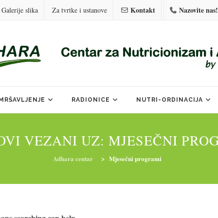
Kontakt
Nazovite nas!
Galerije slika
Za tvrtke i ustanove
MRŠAVLJENJE
RADIONICE
NUTRI-ORDINACIJA
OVI VEZANI UZ:
MJESEČNI PRO
Adhara centar
>
Mjesečni programi
haps searching can help.