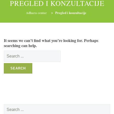
PREGLED I KONZULTACIJE
Adhara centar
>
Pregled i konzultacije
RADIONICE
NUTRI-ORDINACIJA
TRETMANI
It seems we can’t find what you’re looking for. Perhaps
YOGA I TRENINZI
searching can help.
Search
for:
Search
for: