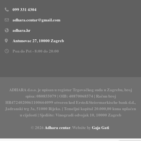
099 331 4304
adhara.centar@gmail.com
adhara.hr
Antunovac 27, 10000 Zagreb
Pon do Pet - 8:00 do 20:00
ADHARA d.o.o. je upisan u registar Trgovačkog suda u Zagrebu, broj
spisa: 080855079 | OIB: 40870068574 | Račun broj
HR4724020061100664099 otvoren kod Erste&Steiermarkische bank d.d.,
Jadranski trg 3a, 51000 Rijeka. | Temeljni kapital 20.000,00 kuna uplaćen
u cijelosti | Sjedište: Vinogradi odvojak 10, 10000 Zagreb
© 2026
Adhara centar
. Website by
Gaja Gati