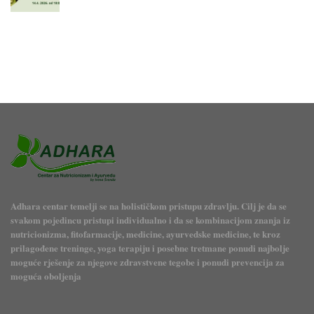
Adhara centar temelji se na holističkom pristupu zdravlju. Cilj je da se
svakom pojedincu pristupi individualno i da se kombinacijom znanja iz
nutricionizma, fitofarmacije, medicine, ayurvedske medicine, te kroz
prilagođene treninge, yoga terapiju i posebne tretmane ponudi najbolje
moguće rješenje za njegove zdravstvene tegobe i ponudi prevencija za
moguća oboljenja