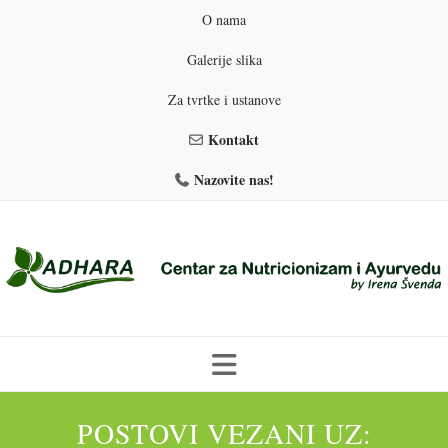
O nama
Galerije slika
Za tvrtke i ustanove
Kontakt
Nazovite nas!
Skip
to
POSTOVI VEZANI UZ:
PROGRAMI PREHRANE
PRIRODNO MRŠAVLJENJE
content