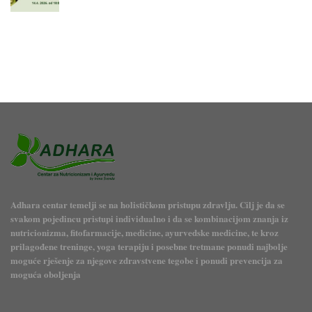
Adhara centar temelji se na holističkom pristupu zdravlju. Cilj je da se
svakom pojedincu pristupi individualno i da se kombinacijom znanja iz
nutricionizma, fitofarmacije, medicine, ayurvedske medicine, te kroz
prilagođene treninge, yoga terapiju i posebne tretmane ponudi najbolje
moguće rješenje za njegove zdravstvene tegobe i ponudi prevencija za
moguća oboljenja