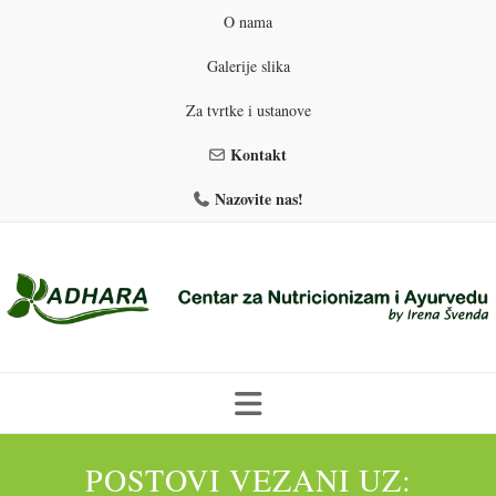
O nama
Galerije slika
Za tvrtke i ustanove
Kontakt
Nazovite nas!
Skip
to
POSTOVI VEZANI UZ:
PROGRAMI PREHRANE
PRIRODNO MRŠAVLJENJE
content