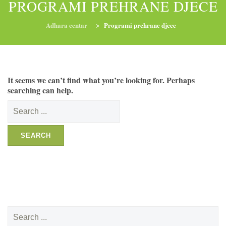
PROGRAMI PREHRANE DJECE
Adhara centar
>
Programi prehrane djece
RADIONICE
NUTRI-ORDINACIJA
TRETMANI
It seems we can’t find what you’re looking for. Perhaps
YOGA I TRENINZI
searching can help.
Search
for:
Search
for: