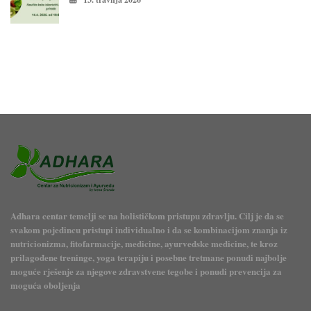
Adhara centar temelji se na holističkom pristupu zdravlju. Cilj je da se
svakom pojedincu pristupi individualno i da se kombinacijom znanja iz
nutricionizma, fitofarmacije, medicine, ayurvedske medicine, te kroz
prilagođene treninge, yoga terapiju i posebne tretmane ponudi najbolje
moguće rješenje za njegove zdravstvene tegobe i ponudi prevencija za
moguća oboljenja