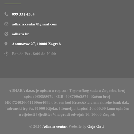
099 331 4304
adhara.centar@gmail.com
adhara.hr
Antunovac 27, 10000 Zagreb
Pon do Pet - 8:00 do 20:00
ADHARA d.o.o. je upisan u registar Trgovačkog suda u Zagrebu, broj
spisa: 080855079 | OIB: 40870068574 | Račun broj
HR4724020061100664099 otvoren kod Erste&Steiermarkische bank d.d.,
Jadranski trg 3a, 51000 Rijeka. | Temeljni kapital 20.000,00 kuna uplaćen
u cijelosti | Sjedište: Vinogradi odvojak 10, 10000 Zagreb
© 2026
Adhara centar
. Website by
Gaja Gati