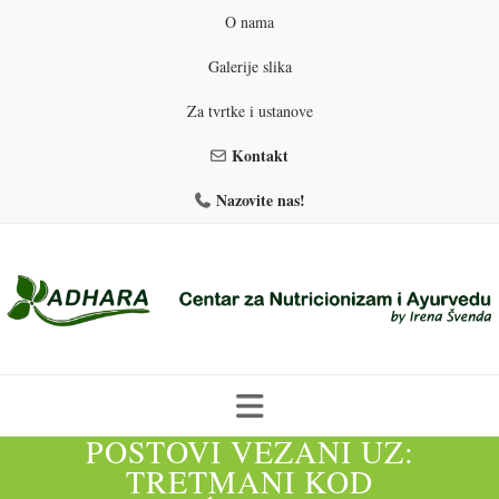
O nama
Galerije slika
Za tvrtke i ustanove
Kontakt
Nazovite nas!
POSTOVI VEZANI UZ:
Skip
to
TRETMANI KOD
PROGRAMI PREHRANE
PRIRODNO MRŠAVLJENJE
content