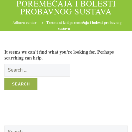
POREMEĆAJA I BOLESTI
PROBAVNOG SUSTAVA
RADIONICE
NUTRI-ORDINACIJA
TRETMANI
Adhara centar
>
Tretmani kod poremećaja i bolesti probavnog
sustava
YOGA I TRENINZI
It seems we can’t find what you’re looking for. Perhaps
searching can help.
Search
for:
Search