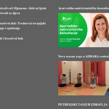
straživači Sljemena: Aktivni ljetni
Ayurvedsko-nutricionističke konzulta
irodi za djecu
ativni dah: Trodnevni terapijski
anja i opuštanja
k i kreativni huk
Nova sezona yoge u ADHARA centru
PETRINJSKI TANJUR ZDRAVLJA