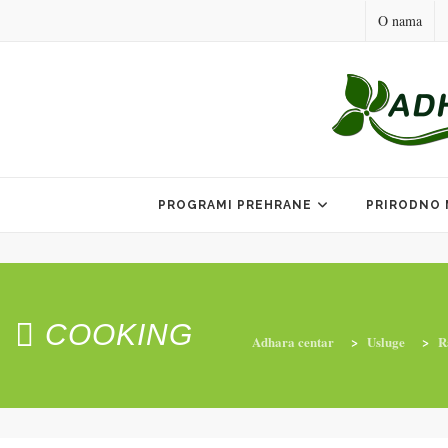
O nama
Skip
to
PROGRAMI PREHRANE
PRIRODNO 
content
COOKING
Adhara centar
>
Usluge
>
R