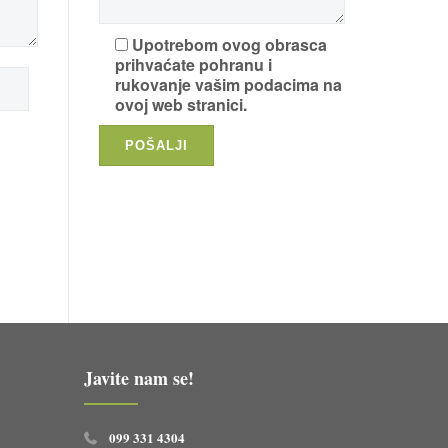
Upotrebom ovog obrasca
prihvaćate pohranu i
rukovanje vašim podacima na
ovoj web stranici.
Javite nam se!
099 331 4304