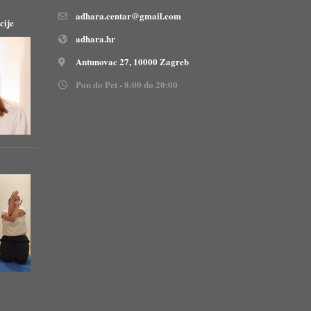
adhara.centar@gmail.com
cije
adhara.hr
Antunovac 27, 10000 Zagreb
Pon do Pet - 8:00 do 20:00
!