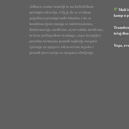
Adhara centar temelji se na holističkom
Mali i
pristupu zdravlju. Cilj je da se svakom
kamp u pr
pojedincu pristupi individualno i da se
kombinacijom znanja iz nutricionizma,
Transform
fitofarmacije, medicine, ayurvedske medicine,
tečaj dis
te kroz prilagođene treninge, yoga terapiju i
posebne tretmane ponudi najbolje moguće
Yoga, zvu
rješenje za njegove zdravstvene tegobe i
ponudi prevencija za moguća oboljenja