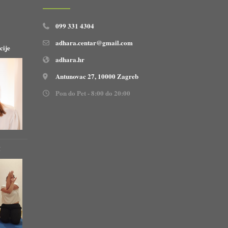
099 331 4304
adhara.centar@gmail.com
cije
adhara.hr
Antunovac 27, 10000 Zagreb
Pon do Pet - 8:00 do 20:00
!