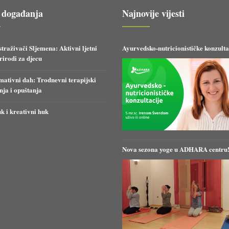
 događanja
Najnovije vijesti
straživači Sljemena: Aktivni ljetni
Ayurvedsko-nutricionističke konzulta
irodi za djecu
ativni dah: Trodnevni terapijski
anja i opuštanja
k i kreativni huk
Nova sezona yoge u ADHARA centru