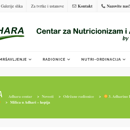
Kontakt
Nazovite nas!
Galerije slika
Za tvrtke i ustanove
MRŠAVLJENJE
RADIONICE
NUTRI-ORDINACIJA
A
Adhara centar
>
Novosti
>
Održane radionice
>
3. Adharino L
>
Milica u Adhari – kopija