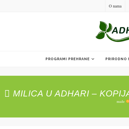
O nama
Skip
to
PROGRAMI PREHRANE
PRIRODNO 
content
MILICA U ADHARI – KOPIJ
male