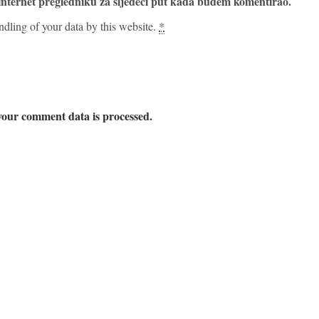
internet pregledniku za sljedeći put kada budem komentirao.
ndling of your data by this website.
*
our comment data is processed.