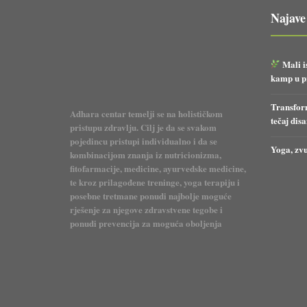
Najave
Adhara centar temelji se na holističkom
Mali i
pristupu zdravlju. Cilj je da se svakom
kamp u pr
pojedincu pristupi individualno i da se
kombinacijom znanja iz nutricionizma,
Transform
fitofarmacije, medicine, ayurvedske medicine,
tečaj dis
te kroz prilagođene treninge, yoga terapiju i
posebne tretmane ponudi najbolje moguće
Yoga, zvu
rješenje za njegove zdravstvene tegobe i
ponudi prevencija za moguća oboljenja