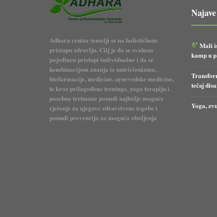
Najave
Adhara centar temelji se na holističkom
Mali i
pristupu zdravlju. Cilj je da se svakom
kamp u pr
pojedincu pristupi individualno i da se
kombinacijom znanja iz nutricionizma,
Transform
fitofarmacije, medicine, ayurvedske medicine,
tečaj dis
te kroz prilagođene treninge, yoga terapiju i
posebne tretmane ponudi najbolje moguće
Yoga, zvu
rješenje za njegove zdravstvene tegobe i
ponudi prevencija za moguća oboljenja