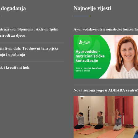
 događanja
Najnovije vijesti
straživači Sljemena: Aktivni ljetni
Ayurvedsko-nutricionističke konzulta
irodi za djecu
ativni dah: Trodnevni terapijski
anja i opuštanja
k i kreativni huk
Nova sezona yoge u ADHARA centru