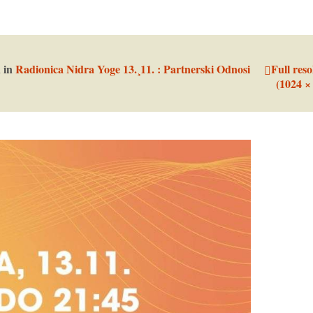
n
in
Radionica Nidra Yoge 13.¸11. : Partnerski Odnosi
Full reso
(1024 ×