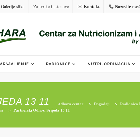
Kontakt
Nazovite nas!
Galerije slika
Za tvrtke i ustanove
MRŠAVLJENJE
RADIONICE
NUTRI-ORDINACIJA
EDA 13 11
Adhara centar
>
Događaji
>
Radionica N
si
>
Partnerski Odnosi Srijeda 13 11