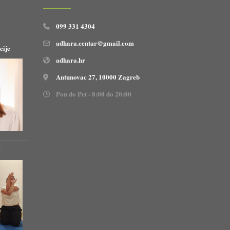
099 331 4304
adhara.centar@gmail.com
cije
adhara.hr
Antunovac 27, 10000 Zagreb
Pon do Pet - 8:00 do 20:00
!