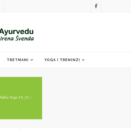
TRETMANI
YOGA I TRENINZI
idra Yoge 13.¸11. :