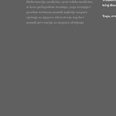
fitofarmacije, medicine, ayurvedske medicine,
tečaj dis
te kroz prilagođene treninge, yoga terapiju i
posebne tretmane ponudi najbolje moguće
Yoga, zvu
rješenje za njegove zdravstvene tegobe i
ponudi prevencija za moguća oboljenja