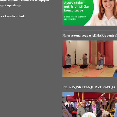
anja i opuštanja
k i kreativni huk
Nova sezona yoge u ADHARA centru
PETRINJSKI TANJUR ZDRAVLJA