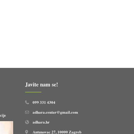
Javite nam se!
099 331 4304
adhara.centar@gmail.com
cije
adhara.hr
Antunovac 27, 10000 Zagreb