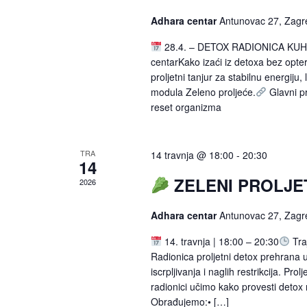
Adhara centar
Antunovac 27, Zagr
28.4. – DETOX RADIONICA KUHANJ
centarKako izaći iz detoxa bez opt
proljetni tanjur za stabilnu energij
modula Zeleno proljeće.
Glavni p
reset organizma
TRA
14 travnja @ 18:00
-
20:30
14
ZELENI PROLJE
2026
Adhara centar
Antunovac 27, Zagr
14. travnja | 18:00 – 20:30
Tra
Radionica proljetni detox prehrana 
iscrpljivanja i naglih restrikcija. P
radionici učimo kako provesti detox 
Obrađujemo:• […]