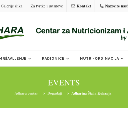
Kontakt
Nazovite nas!
Galerije slika
Za tvrtke i ustanove
MRŠAVLJENJE
RADIONICE
NUTRI-ORDINACIJA
EVENTS
Adhara centar
>
Događaji
>
Adharina Škola Kuhanja