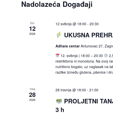
Nadolazeća Događaji
SVI
12 svibnja @ 18:00
-
20:30
12
UKUSNA PREHR
2026
Adhara centar
Antunovac 27, Zagr
12. svibnja | 18:00 – 20:30
2,
restriktivna ni monotona. Na ovoj ra
nutritivno bogato, uz naglasak na la
razlike između glutena, pšenice i dru
TRA
28 travnja @ 18:00
-
21:00
28
PROLJETNI TAN
2026
3 h