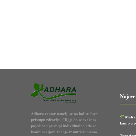
Najave
Adhara centar temelji se na holističkom
Mali i
pristupu zdravlju. Cilj je da se svakom
kamp u pr
pojedincu pristupi individualno i da se
kombinacijom znanja iz nutricionizma,
Transform