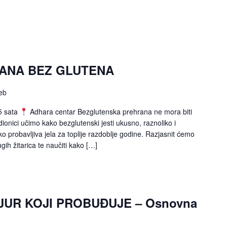
ANA BEZ GLUTENA
eb
5 sata
Adhara centar Bezglutenska prehrana ne mora biti
dionici učimo kako bezglutenski jesti ukusno, raznoliko i
ko probavljiva jela za toplije razdoblje godine. Razjasnit ćemo
gih žitarica te naučiti kako […]
JUR KOJI PROBUĐUJE – Osnovna