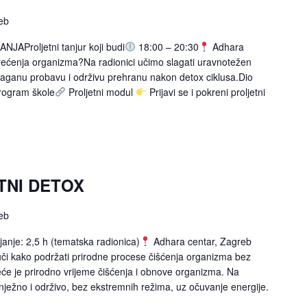
eb
AProljetni tanjur koji budi
18:00 – 20:30
Adhara
erećenja organizma?Na radionici učimo slagati uravnotežen
u, laganu probavu i održivu prehranu nakon detox ciklusa.Dio
rogram škole
Proljetni modul
Prijavi se i pokreni proljetni
TNI DETOX
eb
janje: 2,5 h (tematska radionica)
Adhara centar, Zagreb
uči kako podržati prirodne procese čišćenja organizma bez
roljeće je prirodno vrijeme čišćenja i obnove organizma. Na
nježno i održivo, bez ekstremnih režima, uz očuvanje energije.