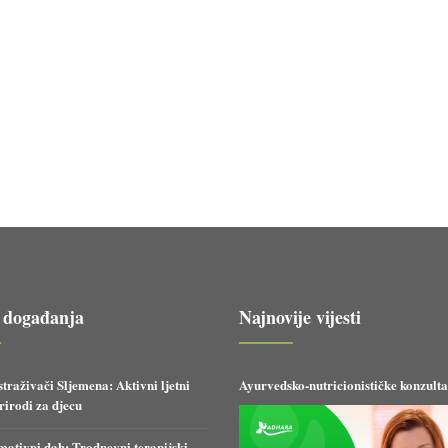
 događanja
Najnovije vijesti
straživači Sljemena: Aktivni ljetni
Ayurvedsko-nutricionističke konzulta
irodi za djecu
ativni dah: Trodnevni terapijski