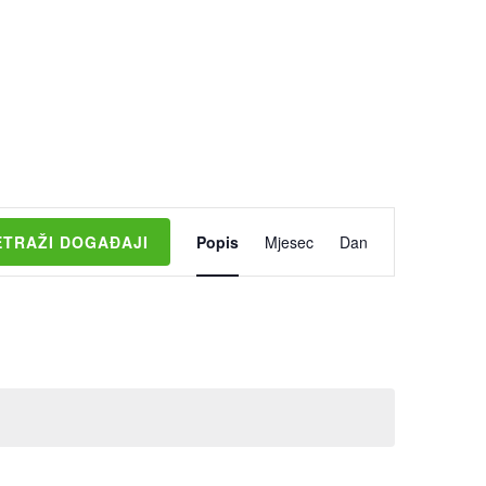
Događaj
ETRAŽI DOGAĐAJI
Popis
Mjesec
Dan
navigacija
pogleda