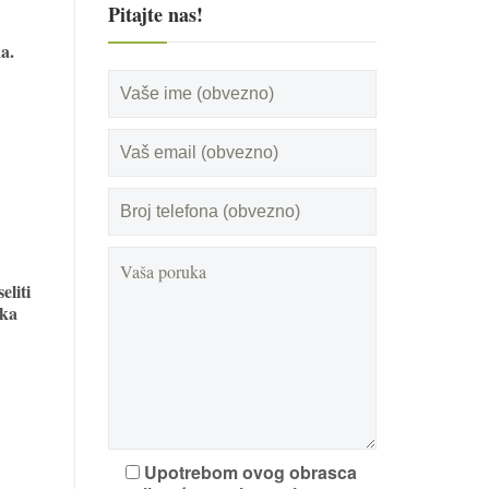
Pitajte nas!
a.
eliti
uka
Upotrebom ovog obrasca