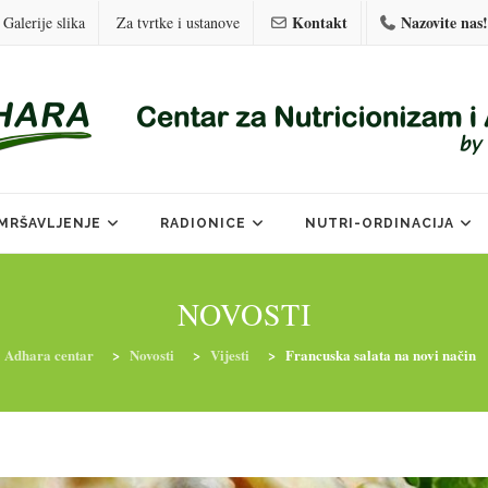
Kontakt
Nazovite nas!
Galerije slika
Za tvrtke i ustanove
MRŠAVLJENJE
RADIONICE
NUTRI-ORDINACIJA
NOVOSTI
Adhara centar
>
Novosti
>
Vijesti
>
Francuska salata na novi način