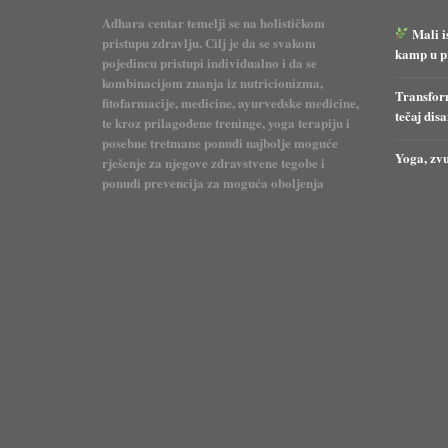
Adhara centar temelji se na holističkom
Mali i
pristupu zdravlju. Cilj je da se svakom
kamp u pr
pojedincu pristupi individualno i da se
kombinacijom znanja iz nutricionizma,
Transform
fitofarmacije, medicine, ayurvedske medicine,
tečaj dis
te kroz prilagođene treninge, yoga terapiju i
posebne tretmane ponudi najbolje moguće
Yoga, zvu
rješenje za njegove zdravstvene tegobe i
ponudi prevencija za moguća oboljenja