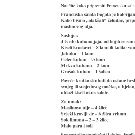
Naučite kako pripremiti Francusku salat
Francuska salata bogata je kalorija
Kako bismo „olakšali“ želudac, prip
maslinovog ulja.
Sastojci:
4 tvrdo kuhana jaja, od kojih se samo
Kiseli krastavci – 8 kom ili koliko v
Jabuka – 1 kom
Celer kuhan – ½ kom
Mrkva kuhana – 2 kom
Grašak kuhan – 1 šalica
Povrće kratko skuhati da ostane hrska
svojeg ili susjedovog mačka, a bjelan
ublaži kiseli okus salate.
Za umak:
Maslinovo ulje – 4 žlice
Svježi kravlji sir – 6 žlica vrhom
Sok limuna – 2 – 3 žlice
Malo para i soli
Sve sastojke pomiješati i dobro izmik