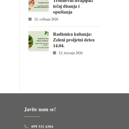
Trodnevni terapijski
tečaj disanja i
opuštanja
12. svibnja 2026
Radionica kuhanja:
Zeleni proljetni detox
14.04.
13. travnja 2026
Javite nam se!
099 331 4304