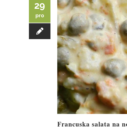
29
pro
Francuska salata na n