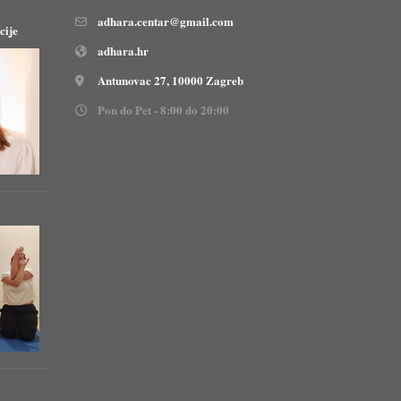
adhara.centar@gmail.com
cije
adhara.hr
Antunovac 27, 10000 Zagreb
Pon do Pet - 8:00 do 20:00
!