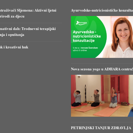
straživači Sljemena: Aktivni ljetni
Ayurvedsko-nutricionističke konzulta
irodi za djecu
ativni dah: Trodnevni terapijski
anja i opuštanja
k i kreativni huk
Nova sezona yoge u ADHARA centru
PETRINJSKI TANJUR ZDRAVLJA