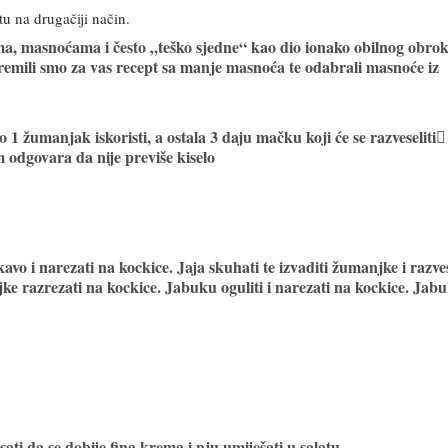
u na drugačiji način.
ma, masnoćama i često „teško sjedne“ kao dio ionako obilnog obrok
remili smo za vas recept sa manje masnoća te odabrali masnoće iz
 1 žumanjak iskoristi, a ostala 3 daju mačku koji će se razveseliti
am odgovara da nije previše kiselo
vo i narezati na kockice. Jaja skuhati te izvaditi žumanjke i razves
jke razrezati na kockice. Jabuku oguliti i narezati na kockice. Jab
sati da se dobije fina krema i nju umiješati u salatu.