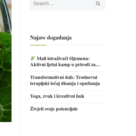
for:
Najave događanja
Mali istraživači Sljemena:
Aktivni ljetni kamp u prirodi za
djecu
Transformativni dah: Trodnevni
terapijski tečaj disanja i opuštanja
Yoga, zvuk i kreativni huk
Živjeti svoje potencijale