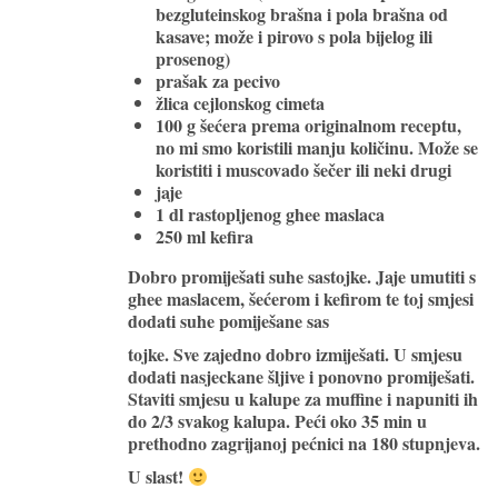
bezgluteinskog brašna i pola brašna od
kasave; može i pirovo s pola bijelog ili
prosenog)
prašak za pecivo
žlica cejlonskog cimeta
100 g šećera prema originalnom receptu,
no mi smo koristili manju količinu. Može se
koristiti i muscovado šečer ili neki drugi
jaje
1 dl rastopljenog ghee maslaca
250 ml kefira
Dobro promiješati suhe sastojke. Jaje umutiti s
ghee maslacem, šećerom i kefirom te toj smjesi
dodati suhe pomiješane sas
tojke. Sve zajedno dobro izmiješati. U smjesu
dodati nasjeckane šljive i ponovno promiješati.
Staviti smjesu u kalupe za muffine i napuniti ih
do 2/3 svakog kalupa. Peći oko 35 min u
prethodno zagrijanoj pećnici na 180 stupnjeva.
U slast!