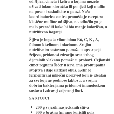
od šljiva, cimeta i kefira u kojima možete
uživati tokom doručka ili ponijeti koji muffin
na posao i zasladiti se u pauzi. Naša
koordinatorica centra pronašla je recept za
klasične muffine od šljiva, no odlučila ga je
malo preraditi kako bi bio manje kaloričan, a
nutrititvno bogatiji.
Šljiva
je bogata vitaminima B6, C, K , A,
folnom kiselinom i niacinom. Svojim
nutritivnim sastavom pomaže u apsorpciji
željeza, pridonosi zdravlju srca i zbog
dijetalnih vlakana pomaže u probavi.
Cejlonski
cimet
regulira šećer u krvi, ima protuupalna
svojstva i daje slatkast okus.
Kefir
je
fermentirani mliječni proizvod koji je idealan
za sve koji ne podnose laktozu, a svojim
dobrim bakterijama pridonosi imunološkom
sustavu i zdravoj crijevnoj flori.
SASTOJCI
200 g svježih nasjeckanih šljiva
300 g brašna (mi smo koristili pola