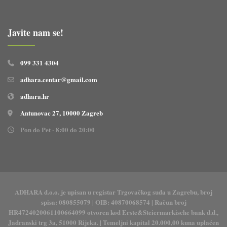
Javite nam se!
099 331 4304
adhara.centar@gmail.com
adhara.hr
Antunovac 27, 10000 Zagreb
Pon do Pet - 8:00 do 20:00
ADHARA d.o.o. je upisan u registar Trgovačkog suda u Zagrebu, broj
spisa: 080855079 | OIB: 40870068574 | Račun broj
HR4724020061100664099 otvoren kod Erste&Steiermarkische bank d.d.,
Jadranski trg 3a, 51000 Rijeka. | Temeljni kapital 20.000,00 kuna uplaćen