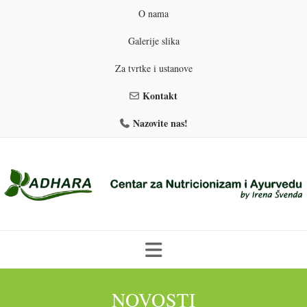
O nama
Galerije slika
Za tvrtke i ustanove
Kontakt
Nazovite nas!
Skip
to
NOVOSTI
PROGRAMI PREHRANE
PRIRODNO MRŠAVLJENJE
content