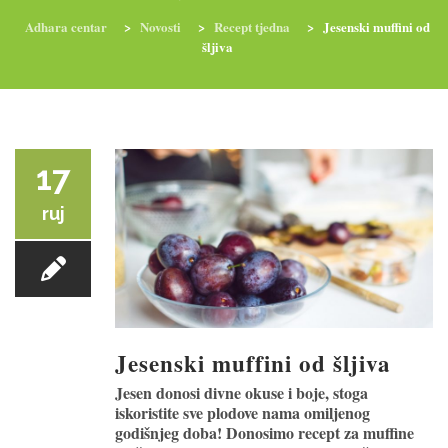
Adhara centar
>
Novosti
>
Recept tjedna
>
Jesenski muffini od
šljiva
RADIONICE
NUTRI-ORDINACIJA
TRETMANI
YOGA I TRENINZI
17
ruj
Jesenski muffini od šljiva
Jesen donosi divne okuse i boje, stoga
iskoristite sve plodove nama omiljenog
godišnjeg doba! Donosimo recept za muffine