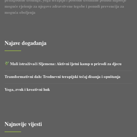
moguće rješenje za njegove zdravstvene tegobe i ponudi prevencija za
moguća oboljenja
Najave događanja
Mali istraživači Sljemena: Aktivni ljetni kamp u prirodi za djecu
Transformativni dah: Trodnevni terapijski tečaj disanja i opuštanja
Yoga, zvuk i kreativni huk
Najnovije vijesti