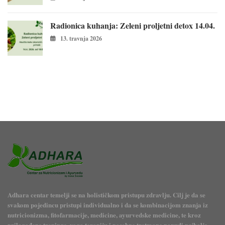
Radionica kuhanja: Zeleni proljetni detox 14.04.
13. travnja 2026
Adhara centar temelji se na holističkom pristupu zdravlju. Cilj je da se
svakom pojedincu pristupi individualno i da se kombinacijom znanja iz
nutricionizma, fitofarmacije, medicine, ayurvedske medicine, te kroz
prilagođene treninge, yoga terapiju i posebne tretmane ponudi najbolje