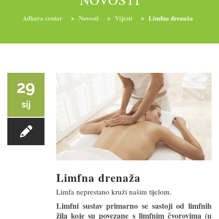
Adhara centar
>
Novosti
>
Vijesti
>
Limfna drenaža
RADIONICE
NUTRI-ORDINACIJA
TRETMANI
YOGA I TRENINZI
29
sij
Limfna drenaža
Limfa neprestano kruži našim tijelom.
Limfni sustav primarno se sastoji od limfnih
žila koje su povezane s limfnim čvorovima (u