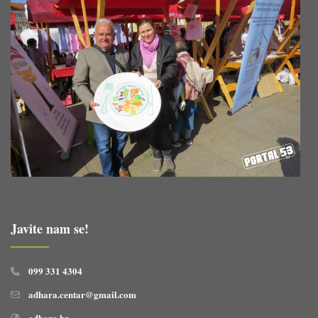
Javite nam se!
099 331 4304
adhara.centar@gmail.com
adhara.hr