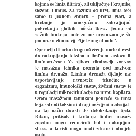
kojima se limfa filtrira), ali uključuje i krajnike,
slezenu i timus. Za razliku od krvi, limfa teče
samo u jednom smjeru – prema glavi, a
kretanje je omogućeno zahvaljujući
pokretanju glatkih mišića tkiva. Jedna od
važnih funkcija limfe za naš organizam je što
pomaže u eliminaciji “tjelesnog otpada”.
Operacija ili neko drugo oštećenje može dovesti
do nakupljanja toksina u limfnom sustavu ili
limfnom čvoru. Za njihovu eliminaciju korisna
je masažna tehnika poznata pod nazivom
limfna drenaža. Limfna drenaža djeluje na:
uspostavljanje ravnoteže tekućine u
organizmu, imunološki sustav, živčani sustav te
u regulaciji mikrocirkulacije na nivou kapilara.
Ovom masažnom tehnikom pokreće se limfa
koja odvodi toksine i drugi neželjeni materijal i
na taj način dovodi do detoksikacije tijela.
Ritam, pritisak i kretanje limfne masaže
zajedno mogu reducirati bol i nakupljani
stress, a koristi mogu imati zdrave i oboljele
osobe.