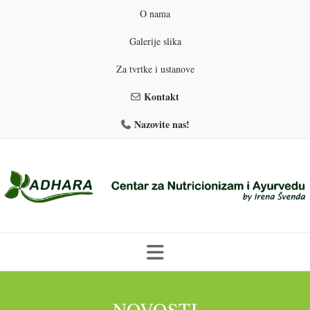
O nama
Galerije slika
Za tvrtke i ustanove
Kontakt
Nazovite nas!
Skip
to
PROGRAMI PREHRANE
PRIRODNO MRŠAVLJENJE
NOVOSTI
content