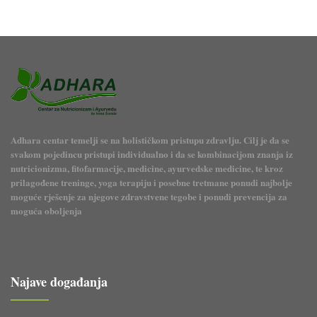
Adhara centar temelji se na holističkom pristupu zdravlju. Cilj je da se
svakom pojedincu pristupi individualno i da se kombinacijom znanja iz
nutricionizma, fitofarmacije, medicine, ayurvedske medicine, te kroz
prilagođene treninge, yoga terapiju i posebne tretmane ponudi najbolje
moguće rješenje za njegove zdravstvene tegobe i ponudi prevencija za
moguća oboljenja
Najave događanja