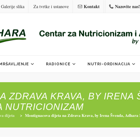
Kontakt
Nazovite nas!
Galerije slika
Za tvrtke i ustanove
MRŠAVLJENJE
RADIONICE
NUTRI-ORDINACIJA
A ZDRAVA KRAVA, BY IRENA 
 NUTRICIONIZAM
a dijeta
>
Montignacova dijeta na Zdrava Krava, by Irena Švenda, Adhara