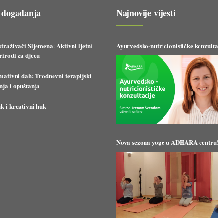
 događanja
Najnovije vijesti
straživači Sljemena: Aktivni ljetni
Ayurvedsko-nutricionističke konzulta
irodi za djecu
ativni dah: Trodnevni terapijski
anja i opuštanja
k i kreativni huk
Nova sezona yoge u ADHARA centru