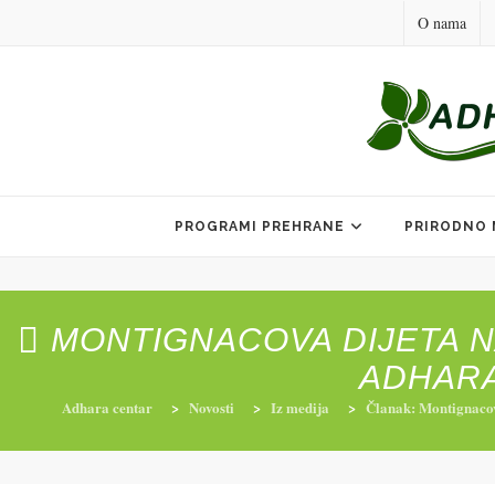
O nama
Skip
to
PROGRAMI PREHRANE
PRIRODNO 
content
MONTIGNACOVA DIJETA N
ADHARA
Adhara centar
>
Novosti
>
Iz medija
>
Članak: Montignacov