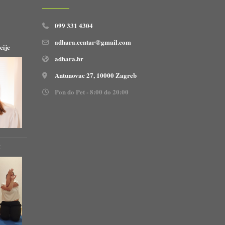
099 331 4304
adhara.centar@gmail.com
cije
adhara.hr
Antunovac 27, 10000 Zagreb
Pon do Pet - 8:00 do 20:00
!