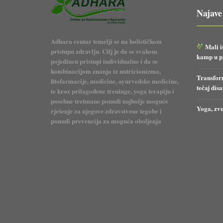
Najave
Adhara centar temelji se na holističkom
Mali i
pristupu zdravlju. Cilj je da se svakom
kamp u pr
pojedincu pristupi individualno i da se
kombinacijom znanja iz nutricionizma,
Transform
fitofarmacije, medicine, ayurvedske medicine,
tečaj dis
te kroz prilagođene treninge, yoga terapiju i
posebne tretmane ponudi najbolje moguće
Yoga, zvu
rješenje za njegove zdravstvene tegobe i
ponudi prevencija za moguća oboljenja