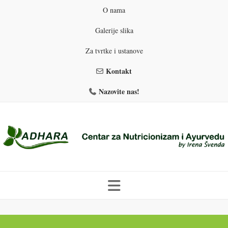
O nama
Galerije slika
Za tvrtke i ustanove
Kontakt
Nazovite nas!
Skip
to
PROGRAMI PREHRANE
PRIRODNO MRŠAVLJENJE
content