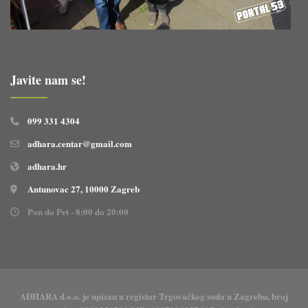
Javite nam se!
099 331 4304
adhara.centar@gmail.com
adhara.hr
Antunovac 27, 10000 Zagreb
Pon do Pet - 8:00 do 20:00
ADHARA d.o.o. je upisan u registar Trgovačkog suda u Zagrebu, broj