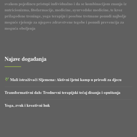
svakom pojedincu pristupi individualno i da se kombinacijom znanja iz
nutricionizma, fitofarmacije, medicine, ayurvedske medicine, te kroz
prilagođene treninge, yoga terapiju i posebne tretmane ponudi najbolje
moguće rješenje za njegove zdravstvene tegobe i ponudi prevencija za
moguća oboljenja
Najave događanja
Mali istraživači Sljemena: Aktivni ljetni kamp u prirodi za djecu
Transformativni dah: Trodnevni terapijski tečaj disanja i opuštanja
Yoga, zvuk i kreativni huk