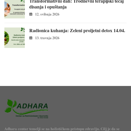
Transformativni dah: Trodnevni terapijski tečaj
disanja i opuštanja
12. svibnja 2026
Radionica kuhanja: Zeleni proljetni detox 14.04.
13. travnja 2026
Adhara centar temelji se na holističkom pristupu zdravlju. Cilj je da se