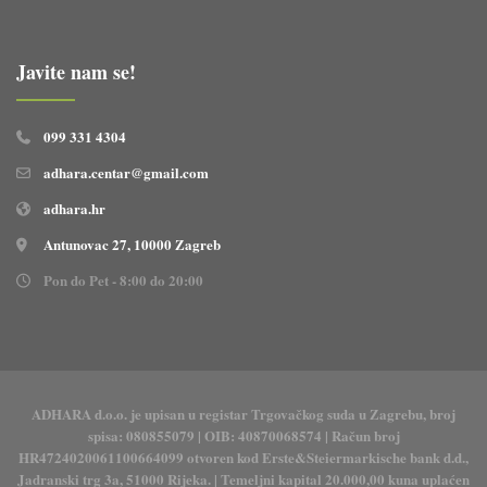
Javite nam se!
099 331 4304
adhara.centar@gmail.com
adhara.hr
Antunovac 27, 10000 Zagreb
Pon do Pet - 8:00 do 20:00
ADHARA d.o.o. je upisan u registar Trgovačkog suda u Zagrebu, broj
spisa: 080855079 | OIB: 40870068574 | Račun broj
HR4724020061100664099 otvoren kod Erste&Steiermarkische bank d.d.,
Jadranski trg 3a, 51000 Rijeka. | Temeljni kapital 20.000,00 kuna uplaćen