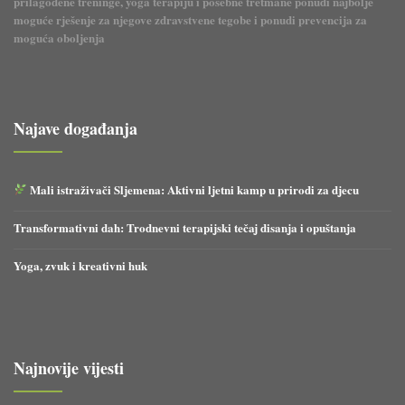
prilagođene treninge, yoga terapiju i posebne tretmane ponudi najbolje
moguće rješenje za njegove zdravstvene tegobe i ponudi prevencija za
moguća oboljenja
Najave događanja
Mali istraživači Sljemena: Aktivni ljetni kamp u prirodi za djecu
Transformativni dah: Trodnevni terapijski tečaj disanja i opuštanja
Yoga, zvuk i kreativni huk
Najnovije vijesti