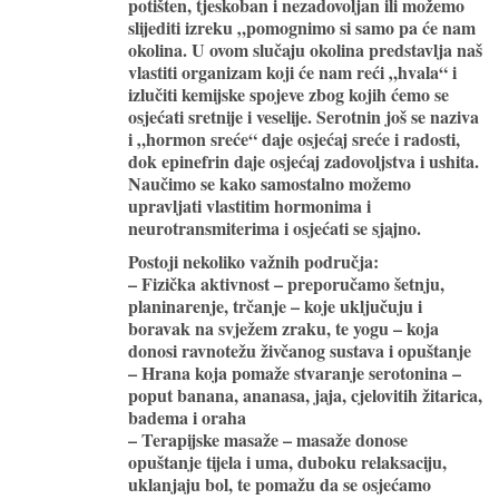
potišten, tjeskoban i nezadovoljan ili možemo
slijediti izreku „pomognimo si samo pa će nam
okolina. U ovom slučaju okolina predstavlja naš
vlastiti organizam koji će nam reći „hvala“ i
izlučiti kemijske spojeve zbog kojih ćemo se
osjećati sretnije i veselije. Serotnin još se naziva
i „hormon sreće“ daje osjećaj sreće i radosti,
dok epinefrin daje osjećaj zadovoljstva i ushita.
Naučimo se kako samostalno možemo
upravljati vlastitim hormonima i
neurotransmiterima i osjećati se sjajno.
Postoji nekoliko važnih područja:
– Fizička aktivnost – preporučamo šetnju,
planinarenje, trčanje – koje uključuju i
boravak na svježem zraku, te yogu – koja
donosi ravnotežu živčanog sustava i opuštanje
– Hrana koja pomaže stvaranje serotonina –
poput banana, ananasa, jaja, cjelovitih žitarica,
badema i oraha
– Terapijske masaže – masaže donose
opuštanje tijela i uma, duboku relaksaciju,
uklanjaju bol, te pomažu da se osjećamo