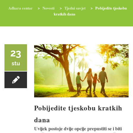
Adhara centar
>
Novosti
>
Tjedni savjet
>
Pobijedite tjeskobu
kratkih dana
RADIONICE
NUTRI-ORDINACIJA
TRETMANI
YOGA I TRENINZI
23
stu
Pobijedite tjeskobu kratkih
dana
Uvijek postoje dvije opcije prepustiti se i biti