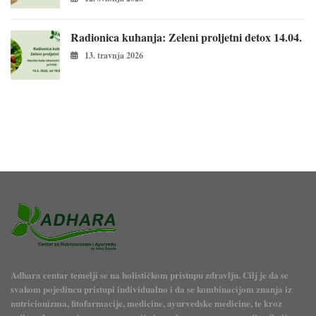
Radionica kuhanja: Zeleni proljetni detox 14.04.
13. travnja 2026
Adhara centar temelji se na holističkom pristupu zdravlju. Cilj je da se
svakom pojedincu pristupi individualno i da se kombinacijom znanja iz
nutricionizma, fitofarmacije, medicine, ayurvedske medicine, te kroz