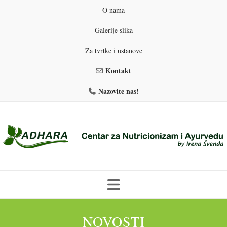
O nama
Galerije slika
Za tvrtke i ustanove
Kontakt
Nazovite nas!
Skip
to
NOVOSTI
PROGRAMI PREHRANE
PRIRODNO MRŠAVLJENJE
content