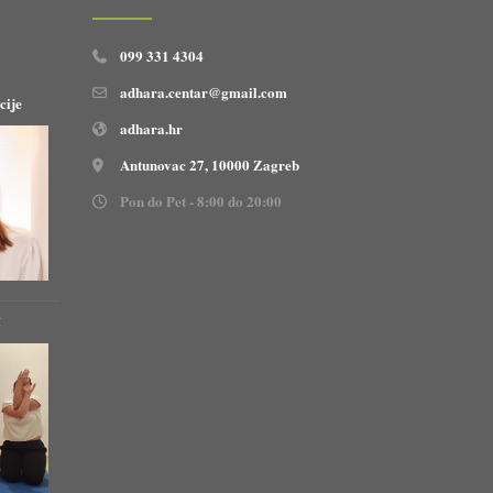
099 331 4304
adhara.centar@gmail.com
cije
adhara.hr
Antunovac 27, 10000 Zagreb
Pon do Pet - 8:00 do 20:00
!