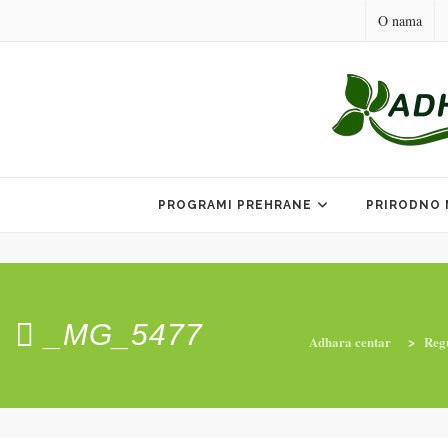
O nama
Skip
to
PROGRAMI PREHRANE
PRIRODNO 
content
_MG_5477
Adhara centar
>
Regu