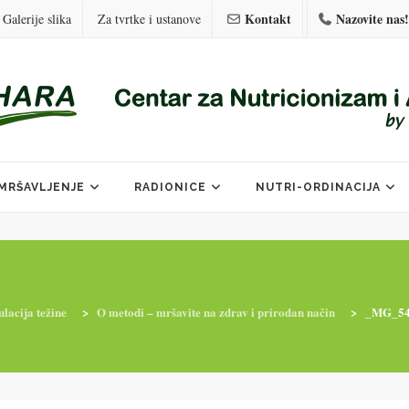
Kontakt
Nazovite nas!
Galerije slika
Za tvrtke i ustanove
MRŠAVLJENJE
RADIONICE
NUTRI-ORDINACIJA
lacija težine
>
O metodi – mršavite na zdrav i prirodan način
>
_MG_54