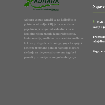
Najave
Adhara centar temelji se na holističkom
Mali i
pristupu zdravlju. Cilj je da se svakom
kamp u pr
pojedincu pristupi individualno i da se
kombinacijom znanja iz nutricionizma,
Transform
fitofarmacije, medicine, ayurvedske medicine,
tečaj dis
te kroz prilagođene treninge, yoga terapiju i
posebne tretmane ponudi najbolje moguće
Yoga, zvu
rješenje za njegove zdravstvene tegobe i
ponudi prevencija za moguća oboljenja