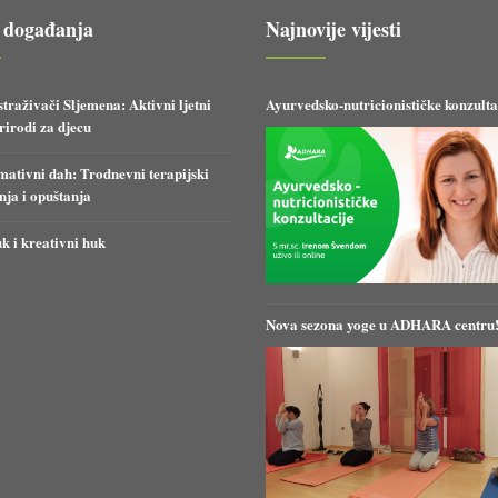
 događanja
Najnovije vijesti
straživači Sljemena: Aktivni ljetni
Ayurvedsko-nutricionističke konzulta
irodi za djecu
ativni dah: Trodnevni terapijski
anja i opuštanja
k i kreativni huk
Nova sezona yoge u ADHARA centru