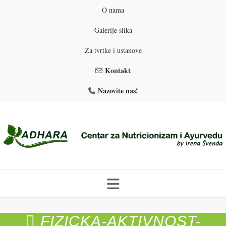
O nama
Galerije slika
Za tvrtke i ustanove
Kontakt
Nazovite nas!
Skip
to
FIZICKA-AKTIVNOST-
PROGRAMI PREHRANE
PRIRODNO MRŠAVLJENJE
content