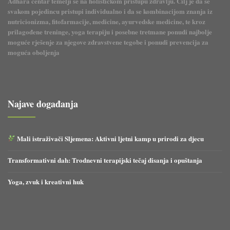
Adhara centar temelji se na holističkom pristupu zdravlju. Cilj je da se
svakom pojedincu pristupi individualno i da se kombinacijom znanja iz
nutricionizma, fitofarmacije, medicine, ayurvedske medicine, te kroz
prilagođene treninge, yoga terapiju i posebne tretmane ponudi najbolje
moguće rješenje za njegove zdravstvene tegobe i ponudi prevencija za
moguća oboljenja
Najave događanja
Mali istraživači Sljemena: Aktivni ljetni kamp u prirodi za djecu
Transformativni dah: Trodnevni terapijski tečaj disanja i opuštanja
Yoga, zvuk i kreativni huk