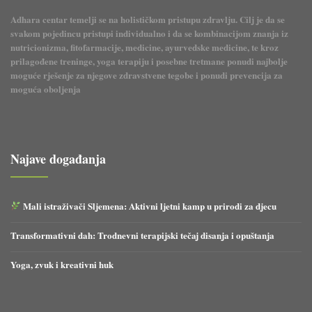
Adhara centar temelji se na holističkom pristupu zdravlju. Cilj je da se
svakom pojedincu pristupi individualno i da se kombinacijom znanja iz
nutricionizma, fitofarmacije, medicine, ayurvedske medicine, te kroz
prilagođene treninge, yoga terapiju i posebne tretmane ponudi najbolje
moguće rješenje za njegove zdravstvene tegobe i ponudi prevencija za
moguća oboljenja
Najave događanja
Mali istraživači Sljemena: Aktivni ljetni kamp u prirodi za djecu
Transformativni dah: Trodnevni terapijski tečaj disanja i opuštanja
Yoga, zvuk i kreativni huk