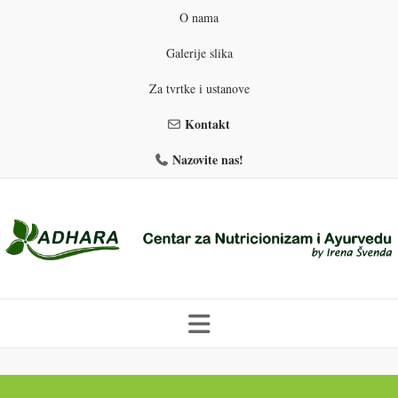
O nama
Galerije slika
Za tvrtke i ustanove
Kontakt
Nazovite nas!
Skip
to
PROGRAMI PREHRANE
PRIRODNO MRŠAVLJENJE
content