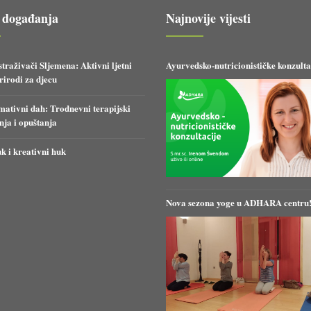
 događanja
Najnovije vijesti
straživači Sljemena: Aktivni ljetni
Ayurvedsko-nutricionističke konzulta
irodi za djecu
ativni dah: Trodnevni terapijski
anja i opuštanja
k i kreativni huk
Nova sezona yoge u ADHARA centru