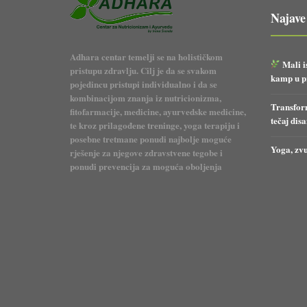
Najave
Adhara centar temelji se na holističkom
Mali i
pristupu zdravlju. Cilj je da se svakom
kamp u pr
pojedincu pristupi individualno i da se
kombinacijom znanja iz nutricionizma,
Transform
fitofarmacije, medicine, ayurvedske medicine,
tečaj dis
te kroz prilagođene treninge, yoga terapiju i
posebne tretmane ponudi najbolje moguće
Yoga, zvu
rješenje za njegove zdravstvene tegobe i
ponudi prevencija za moguća oboljenja