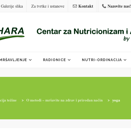
Kontakt
Nazovite nas!
Galerije slika
Za tvrtke i ustanove
MRŠAVLJENJE
RADIONICE
NUTRI-ORDINACIJA
ija težine
>
O metodi – mršavite na zdrav i prirodan način
>
yoga