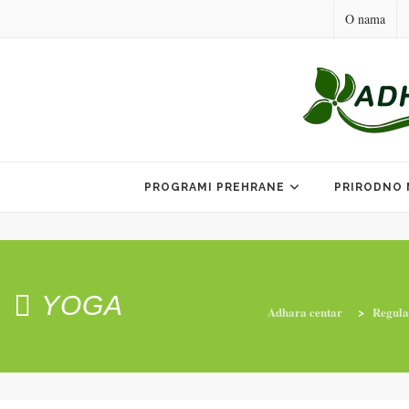
O nama
Skip
to
PROGRAMI PREHRANE
PRIRODNO 
content
YOGA
Adhara centar
>
Regulac