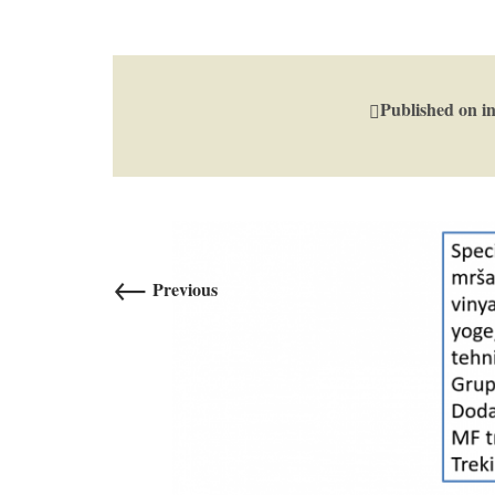
Published on
i
←
Previous