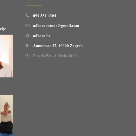
099 331 4304
adhara.centar@gmail.com
cije
adhara.hr
Antunovac 27, 10000 Zagreb
Pon do Pet - 8:00 do 20:00
!