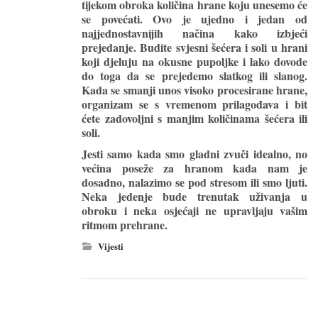
tijekom obroka količina hrane koju unesemo će
se povećati. Ovo je ujedno i jedan od
najjednostavnijih načina kako izbjeći
prejedanje. Budite svjesni šećera i soli u hrani
koji djeluju na okusne pupoljke i lako dovode
do toga da se prejedemo slatkog ili slanog.
Kada se smanji unos visoko procesirane hrane,
organizam se s vremenom prilagođava i bit
ćete zadovoljni s manjim količinama šećera ili
soli.
Jesti samo kada smo gladni zvuči idealno, no
većina poseže za hranom kada nam je
dosadno, nalazimo se pod stresom ili smo ljuti.
Neka jedenje bude trenutak uživanja u
obroku i neka osjećaji ne upravljaju vašim
ritmom prehrane.
Vijesti