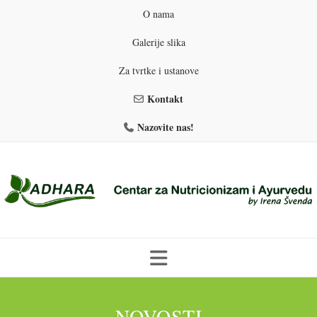
O nama
Galerije slika
Za tvrtke i ustanove
Kontakt
Nazovite nas!
Skip
to
PROGRAMI PREHRANE
PRIRODNO MRŠAVLJENJE
NOVOSTI
content