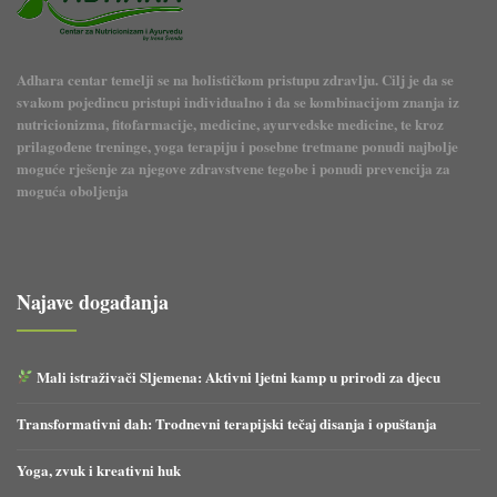
Adhara centar temelji se na holističkom pristupu zdravlju. Cilj je da se
svakom pojedincu pristupi individualno i da se kombinacijom znanja iz
nutricionizma, fitofarmacije, medicine, ayurvedske medicine, te kroz
prilagođene treninge, yoga terapiju i posebne tretmane ponudi najbolje
moguće rješenje za njegove zdravstvene tegobe i ponudi prevencija za
moguća oboljenja
Najave događanja
Mali istraživači Sljemena: Aktivni ljetni kamp u prirodi za djecu
Transformativni dah: Trodnevni terapijski tečaj disanja i opuštanja
Yoga, zvuk i kreativni huk