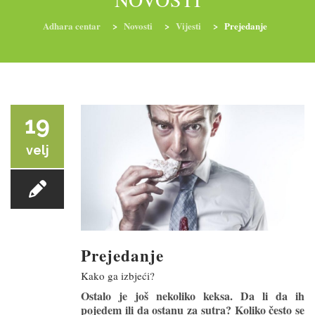
Adhara centar
>
Novosti
>
Vijesti
>
Prejedanje
RADIONICE
NUTRI-ORDINACIJA
TRETMANI
YOGA I TRENINZI
19
velj
Prejedanje
Kako ga izbjeći?
Ostalo je još nekoliko keksa. Da li da ih
pojedem ili da ostanu za sutra? Koliko često se