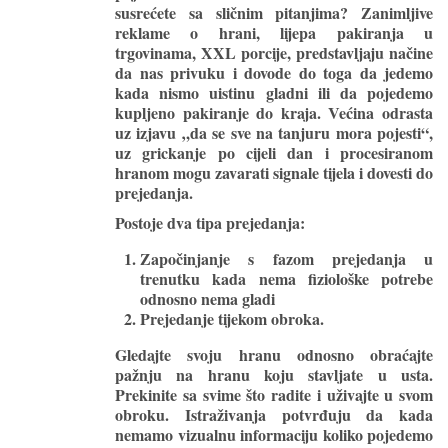
susrećete sa sličnim pitanjima? Zanimljive
reklame o hrani, lijepa pakiranja u
trgovinama, XXL porcije, predstavljaju načine
da nas privuku i dovode do toga da jedemo
kada nismo uistinu gladni ili da pojedemo
kupljeno pakiranje do kraja. Većina odrasta
uz izjavu „da se sve na tanjuru mora pojesti“,
uz grickanje po cijeli dan i procesiranom
hranom mogu zavarati signale tijela i dovesti do
prejedanja.
Postoje dva tipa prejedanja:
Započinjanje s fazom prejedanja u
trenutku kada nema fiziološke potrebe
odnosno nema gladi
Prejedanje tijekom obroka.
Gledajte svoju hranu odnosno obraćajte
pažnju na hranu koju stavljate u usta.
Prekinite sa svime što radite i uživajte u svom
obroku. Istraživanja potvrđuju da kada
nemamo vizualnu informaciju koliko pojedemo