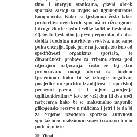
time i energiju stanicama, glavni obrok
sportaša sastoji se uvijek od ugljikohidratne
komponente. Kako je tjestenina često lakše
probavljiva nego kruh, sportaši uz rižu, žgance
i druge žitarice jedu i velike količine tjestenine.
Cjelovita tjestenina je prva preporuka, da bi se
dobila i dodatna nutritivna svojstva, a ne samo
puka energija. Ipak prije natjecanja zavisno od
specifičnosti organizma sportaša, te
dinamičnosti probave za vrijeme stresa pod
utjecajem natjecanja, često se taj dan
preporučuju manji obroci sa bijelom
tjesteninom kako bi se izbjegle negativne
posljedice na sportsku izvodljivost. U sportskoj
prehrani poznat je i pojam „punjenje
ugljikohidratima“ koje se vrši dan ili dva uoči
natjecanja kako bi se maksimalno napunile
glikogenske rezerve u mišićima i jetri i te da bi
za vrijeme izvođenja sportske aktivnosti
sportaš imao maksimum snage i u anaerobnom
području igre
Vijesti