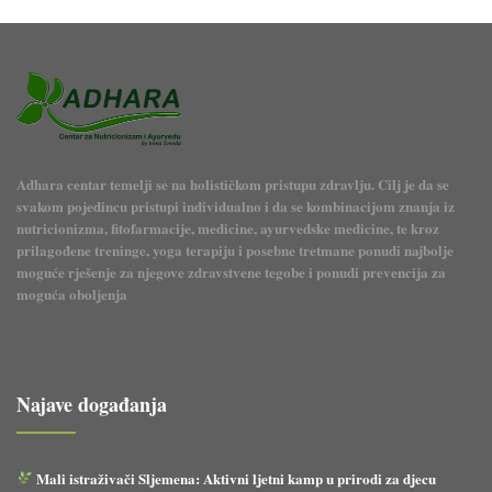
Adhara centar temelji se na holističkom pristupu zdravlju. Cilj je da se
svakom pojedincu pristupi individualno i da se kombinacijom znanja iz
nutricionizma, fitofarmacije, medicine, ayurvedske medicine, te kroz
prilagođene treninge, yoga terapiju i posebne tretmane ponudi najbolje
moguće rješenje za njegove zdravstvene tegobe i ponudi prevencija za
moguća oboljenja
Najave događanja
Mali istraživači Sljemena: Aktivni ljetni kamp u prirodi za djecu