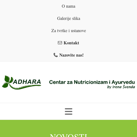
O nama
Galerije slika
Za tvrtke i ustanove
Kontakt
Nazovite nas!
Skip
to
PROGRAMI PREHRANE
PRIRODNO MRŠAVLJENJE
NOVOSTI
content