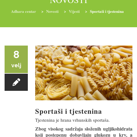
Adhara centar
>
Novosti
>
Vijesti
>
Sportaši i tjestenina
RADIONICE
NUTRI-ORDINACIJA
TRETMANI
YOGA I TRENINZI
8
velj
Sportaši i tjestenina
Tjestenina je hrana vrhunskih sportaša.
Zbog visokog sadržaja složenih ugljikohidrata
koji postepenu dobavljaju glukozu u krv, a