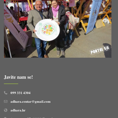
Javite nam se!
099 331 4304
adhara.centar@gmail.com
adhara.hr